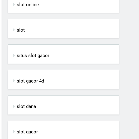
slot online
slot
situs slot gacor
slot gacor 4d
slot dana
slot gacor