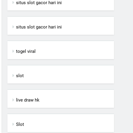
situs slot gacor hari ini
situs slot gacor hari ini
togel viral
slot
live draw hk
Slot