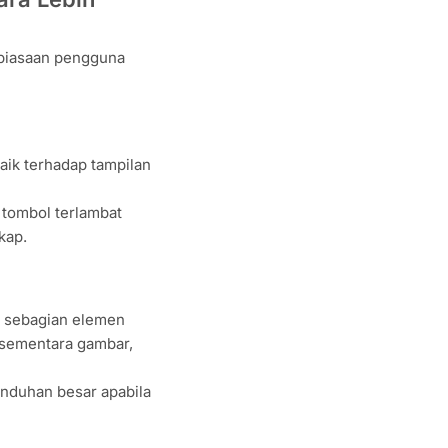
ebiasaan pengguna
aik terhadap tampilan
 tombol terlambat
kap.
a sebagian elemen
, sementara gambar,
unduhan besar apabila