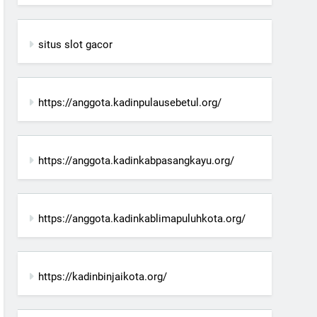
situs slot gacor
https://anggota.kadinpulausebetul.org/
https://anggota.kadinkabpasangkayu.org/
https://anggota.kadinkablimapuluhkota.org/
https://kadinbinjaikota.org/