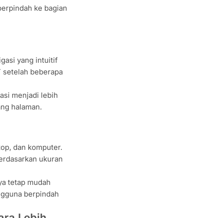
berpindah ke bagian
asi yang intuitif
setelah beberapa
si menjadi lebih
ang halaman.
top, dan komputer.
erdasarkan ukuran
ya tetap mudah
engguna berpindah
ra Lebih