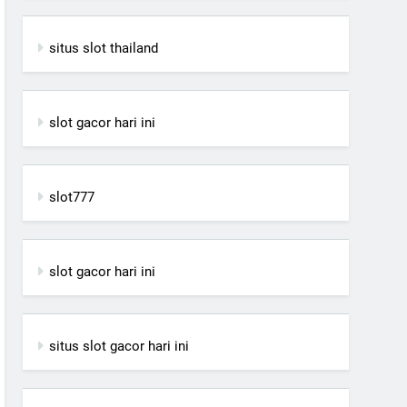
situs slot thailand
slot gacor hari ini
slot777
slot gacor hari ini
situs slot gacor hari ini