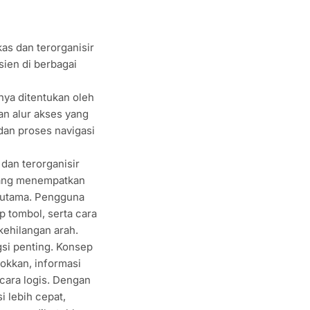
s dan terorganisir
ien di berbagai
nya ditentukan oleh
n alur akses yang
dan proses navigasi
an terorganisir
yang menempatkan
r utama. Pengguna
p tombol, serta cara
kehilangan arah.
gsi penting. Konsep
pokkan, informasi
cara logis. Dengan
i lebih cepat,