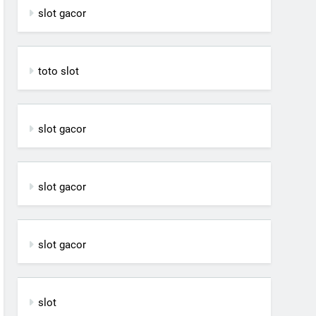
slot gacor
toto slot
slot gacor
slot gacor
slot gacor
slot