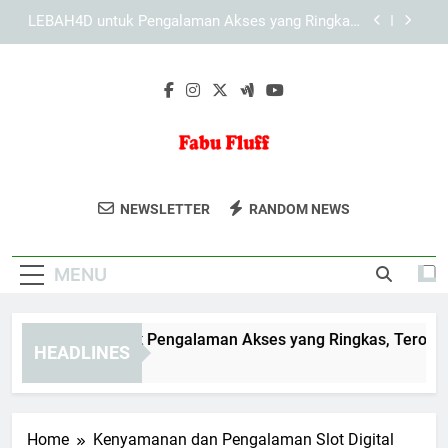
Skip
Mengenal Keunggulan Tampilan dan Sistem
to
Navigasi EDWINSLOT
content
Mengenal Keunggulan Tampilan dan Sistem
Navigasi LEBAH4D
EDWINSLOT untuk Pengalaman Akses yang
Ringkas, Terorganisir, dan Lebih Efisien
LEBAH4D untuk Pengalaman Akses yang Ringkas,
Terorganisir, dan Mudah Dipahami
Fabu Fluff
Temukan Pakaian Anak Yang
Mengenal Keunggulan Tampilan dan Sistem
NEWSLETTER
RANDOM NEWS
Navigasi EDWINSLOT
Berkualitas Dan Stylish Dari Fabu Fluff.
Mengenal Keunggulan Tampilan dan Sistem
Pilihan Terbaik Untuk Buah Hati Anda.
Navigasi LEBAH4D
MENU
WINSLOT untuk Pengalaman Akses yang Ringkas, Terorganisir,
HEADLINES
Weeks Ago
Home
Kenyamanan dan Pengalaman Slot Digital