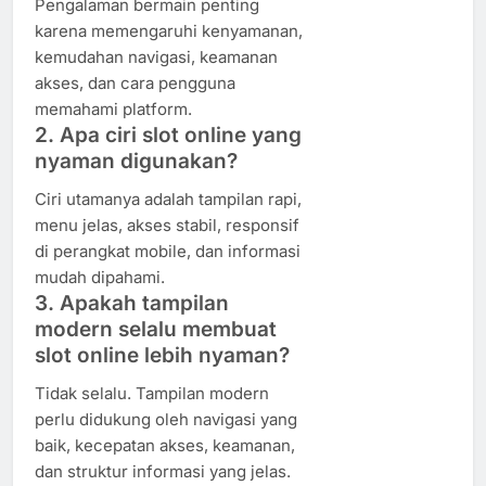
Pengalaman bermain penting
karena memengaruhi kenyamanan,
kemudahan navigasi, keamanan
akses, dan cara pengguna
memahami platform.
2. Apa ciri slot online yang
nyaman digunakan?
Ciri utamanya adalah tampilan rapi,
menu jelas, akses stabil, responsif
di perangkat mobile, dan informasi
mudah dipahami.
3. Apakah tampilan
modern selalu membuat
slot online lebih nyaman?
Tidak selalu. Tampilan modern
perlu didukung oleh navigasi yang
baik, kecepatan akses, keamanan,
dan struktur informasi yang jelas.