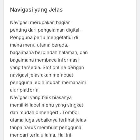
Navigasi yang Jelas
Navigasi merupakan bagian
penting dari pengalaman digital.
Pengguna perlu mengetahui di
mana menu utama berada,
bagaimana berpindah halaman, dan
bagaimana membaca informasi
yang tersedia. Slot online dengan
navigasi jelas akan membuat
pengguna lebih mudah memahami
alur platform.
Navigasi yang baik biasanya
memiliki label menu yang singkat
dan mudah dimengerti. Tombol
utama juga sebaiknya terlihat jelas
tanpa harus membuat pengguna
mencari terlalu lama. Hal ini