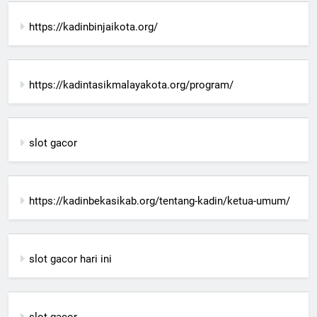
https://kadinbinjaikota.org/
https://kadintasikmalayakota.org/program/
slot gacor
https://kadinbekasikab.org/tentang-kadin/ketua-umum/
slot gacor hari ini
slot gacor