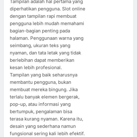
Tampilan adalah hal pertama yang
diperhatikan pengguna. Slot online
dengan tampilan rapi membuat
pengguna lebih mudah memahami
bagian-bagian penting pada
halaman. Penggunaan warna yang
seimbang, ukuran teks yang
nyaman, dan tata letak yang tidak
berlebihan dapat memberikan
kesan lebih profesional.
Tampilan yang baik seharusnya
membantu pengguna, bukan
membuat mereka bingung. Jika
terlalu banyak elemen bergerak,
pop-up, atau informasi yang
bertumpuk, pengalaman bisa
terasa kurang nyaman. Karena itu,
desain yang sederhana namun
fungsional sering kali lebih efektif.