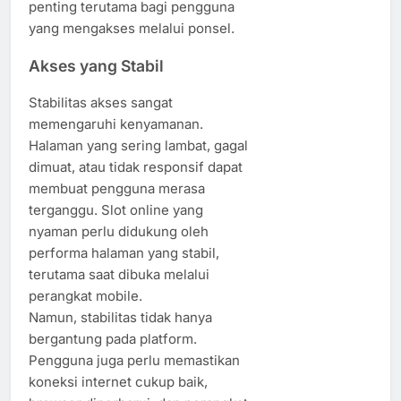
penting terutama bagi pengguna
yang mengakses melalui ponsel.
Akses yang Stabil
Stabilitas akses sangat
memengaruhi kenyamanan.
Halaman yang sering lambat, gagal
dimuat, atau tidak responsif dapat
membuat pengguna merasa
terganggu. Slot online yang
nyaman perlu didukung oleh
performa halaman yang stabil,
terutama saat dibuka melalui
perangkat mobile.
Namun, stabilitas tidak hanya
bergantung pada platform.
Pengguna juga perlu memastikan
koneksi internet cukup baik,