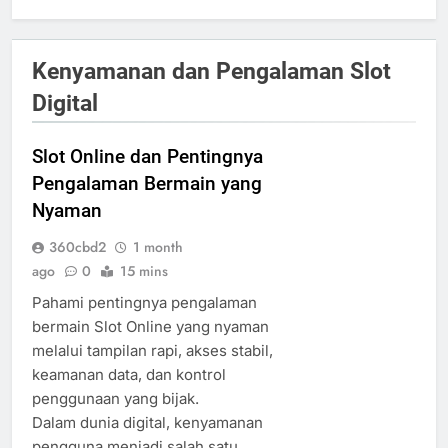
Kenyamanan dan Pengalaman Slot
Digital
Slot Online dan Pentingnya
Pengalaman Bermain yang
Nyaman
360cbd2
1 month
ago
0
15 mins
Pahami pentingnya pengalaman
bermain Slot Online yang nyaman
melalui tampilan rapi, akses stabil,
keamanan data, dan kontrol
penggunaan yang bijak.
Dalam dunia digital, kenyamanan
pengguna menjadi salah satu