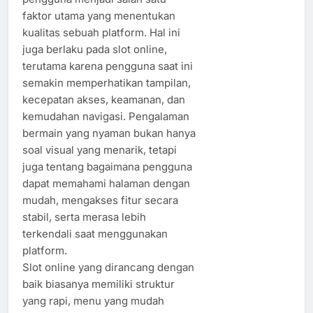
faktor utama yang menentukan
kualitas sebuah platform. Hal ini
juga berlaku pada slot online,
terutama karena pengguna saat ini
semakin memperhatikan tampilan,
kecepatan akses, keamanan, dan
kemudahan navigasi. Pengalaman
bermain yang nyaman bukan hanya
soal visual yang menarik, tetapi
juga tentang bagaimana pengguna
dapat memahami halaman dengan
mudah, mengakses fitur secara
stabil, serta merasa lebih
terkendali saat menggunakan
platform.
Slot online yang dirancang dengan
baik biasanya memiliki struktur
yang rapi, menu yang mudah