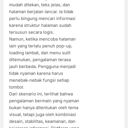
mudah ditekan, teks jelas, dan
halaman berjalan lancar. Ia tidak
perlu bingung mencari informasi
karena struktur halaman sudah
tersusun secara logis.
Namun, ketika mencoba halaman
lain yang terlalu penuh pop-up,
loading lambat, dan menu sulit
ditemukan, pengalaman terasa
jauh berbeda. Pengguna menjadi
tidak nyaman karena harus
menebak-nebak fungsi setiap
tombol.
Dari skenario ini, terlihat bahwa
pengalaman bermain yang nyaman
bukan hanya ditentukan oleh tema
visual, tetapi juga oleh kombinasi
desain, stabilitas, keamanan, dan