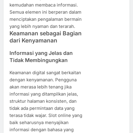
kemudahan membaca informasi.
Semua elemen ini berperan dalam
menciptakan pengalaman bermain
yang lebih nyaman dan terarah.
Keamanan sebagai Bagian
dari Kenyamanan
Informasi yang Jelas dan
Tidak Membingungkan
Keamanan digital sangat berkaitan
dengan kenyamanan. Pengguna
akan merasa lebih tenang jika
informasi yang ditampilkan jelas,
struktur halaman konsisten, dan
tidak ada permintaan data yang
terasa tidak wajar. Slot online yang
baik seharusnya menyajikan
informasi dengan bahasa yang