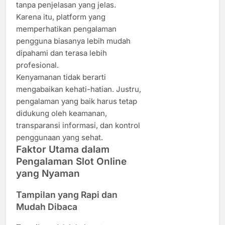
tanpa penjelasan yang jelas.
Karena itu, platform yang
memperhatikan pengalaman
pengguna biasanya lebih mudah
dipahami dan terasa lebih
profesional.
Kenyamanan tidak berarti
mengabaikan kehati-hatian. Justru,
pengalaman yang baik harus tetap
didukung oleh keamanan,
transparansi informasi, dan kontrol
penggunaan yang sehat.
Faktor Utama dalam
Pengalaman Slot Online
yang Nyaman
Tampilan yang Rapi dan
Mudah Dibaca