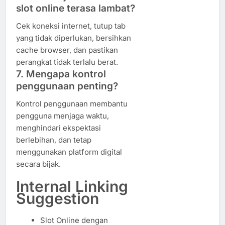
slot online terasa lambat?
Cek koneksi internet, tutup tab
yang tidak diperlukan, bersihkan
cache browser, dan pastikan
perangkat tidak terlalu berat.
7. Mengapa kontrol
penggunaan penting?
Kontrol penggunaan membantu
pengguna menjaga waktu,
menghindari ekspektasi
berlebihan, dan tetap
menggunakan platform digital
secara bijak.
Internal Linking
Suggestion
Slot Online dengan