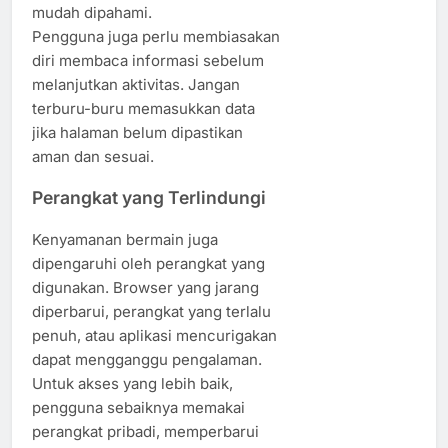
mudah dipahami.
Pengguna juga perlu membiasakan
diri membaca informasi sebelum
melanjutkan aktivitas. Jangan
terburu-buru memasukkan data
jika halaman belum dipastikan
aman dan sesuai.
Perangkat yang Terlindungi
Kenyamanan bermain juga
dipengaruhi oleh perangkat yang
digunakan. Browser yang jarang
diperbarui, perangkat yang terlalu
penuh, atau aplikasi mencurigakan
dapat mengganggu pengalaman.
Untuk akses yang lebih baik,
pengguna sebaiknya memakai
perangkat pribadi, memperbarui