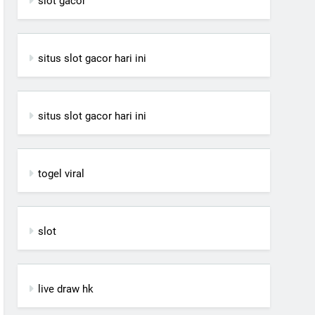
slot gacor
situs slot gacor hari ini
situs slot gacor hari ini
togel viral
slot
live draw hk