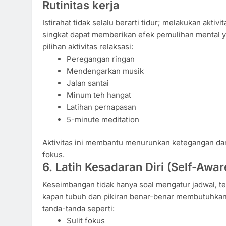
Rutinitas kerja
Istirahat tidak selalu berarti tidur; melakukan akti
singkat dapat memberikan efek pemulihan mental y
pilihan aktivitas relaksasi:
Peregangan ringan
Mendengarkan musik
Jalan santai
Minum teh hangat
Latihan pernapasan
5-minute meditation
Aktivitas ini membantu menurunkan ketegangan d
fokus.
6. Latih Kesadaran Diri (Self-Awa
Keseimbangan tidak hanya soal mengatur jadwal, t
kapan tubuh dan pikiran benar-benar membutuhkan i
tanda-tanda seperti:
Sulit fokus