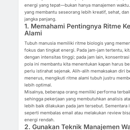
energi yang tepat—bukan hanya manajemen waktu.
yang membantu seseorang lebih kreatif, sehat, dan
jangka panjang.
1. Memahami Pentingnya Ritme Ke
Alami
Tubuh manusia memiliki ritme biologis yang mem
fokus dan tingkat energi. Pada jam-jam tertentu, k
dengan intensitas tinggi; pada jam lain, konsentr
pola ini membantu kita menentukan kapan harus be
perlu istirahat sejenak. Alih-alih memaksakan diri b
menerus, mengikuti ritme alami tubuh justru membe
lebih optimal.
Misalnya, beberapa orang memiliki performa terbaik
sehingga pekerjaan yang membutuhkan analisis atau 
lebih baik dilakukan pada jam tersebut. Sementara i
seperti membalas email atau melakukan review bisa
energi rendah.
2. Gunakan Teknik Manajemen Wa