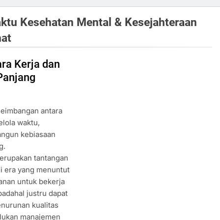
tu Kesehatan Mental & Kesejahteraan
hat
ra Kerja dan
 Panjang
eseimbangan antara
elola waktu,
angun kebiasaan
g.
merupakan tantangan
di era yang menuntut
kanan untuk bekerja
padahal justru dapat
nurunan kualitas
erlukan manajemen