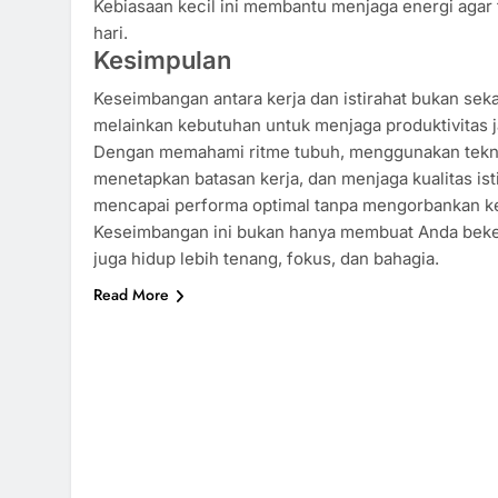
Kebiasaan kecil ini membantu menjaga energi agar 
hari.
Kesimpulan
Keseimbangan antara kerja dan istirahat bukan sek
melainkan kebutuhan untuk menjaga produktivitas 
Dengan memahami ritme tubuh, menggunakan tekn
menetapkan batasan kerja, dan menjaga kualitas ist
mencapai performa optimal tanpa mengorbankan k
Keseimbangan ini bukan hanya membuat Anda bekerja
juga hidup lebih tenang, fokus, dan bahagia.
Read More