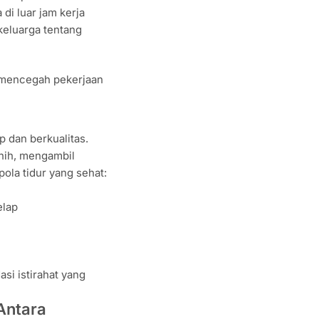
di luar jam kerja
eluarga tentang
 mencegah pekerjaan
p dan berkualitas.
nih, mengambil
pola tidur yang sehat:
elap
asi istirahat yang
 Antara