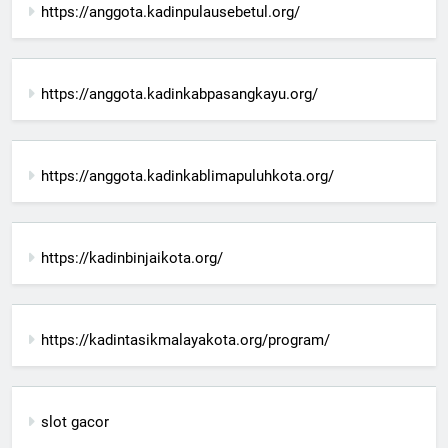
https://anggota.kadinpulausebetul.org/
https://anggota.kadinkabpasangkayu.org/
https://anggota.kadinkablimapuluhkota.org/
https://kadinbinjaikota.org/
https://kadintasikmalayakota.org/program/
slot gacor