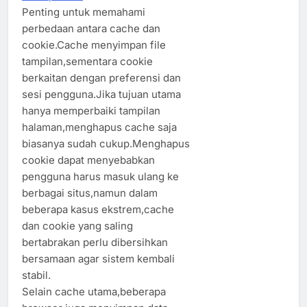
Penting untuk memahami
perbedaan antara cache dan
cookie.Cache menyimpan file
tampilan,sementara cookie
berkaitan dengan preferensi dan
sesi pengguna.Jika tujuan utama
hanya memperbaiki tampilan
halaman,menghapus cache saja
biasanya sudah cukup.Menghapus
cookie dapat menyebabkan
pengguna harus masuk ulang ke
berbagai situs,namun dalam
beberapa kasus ekstrem,cache
dan cookie yang saling
bertabrakan perlu dibersihkan
bersamaan agar sistem kembali
stabil.
Selain cache utama,beberapa