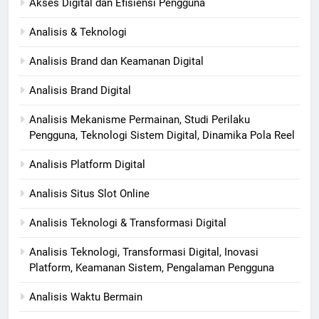
Akses Digital dan Efisiensi Pengguna
Analisis & Teknologi
Analisis Brand dan Keamanan Digital
Analisis Brand Digital
Analisis Mekanisme Permainan, Studi Perilaku
Pengguna, Teknologi Sistem Digital, Dinamika Pola Reel
Analisis Platform Digital
Analisis Situs Slot Online
Analisis Teknologi & Transformasi Digital
Analisis Teknologi, Transformasi Digital, Inovasi
Platform, Keamanan Sistem, Pengalaman Pengguna
Analisis Waktu Bermain