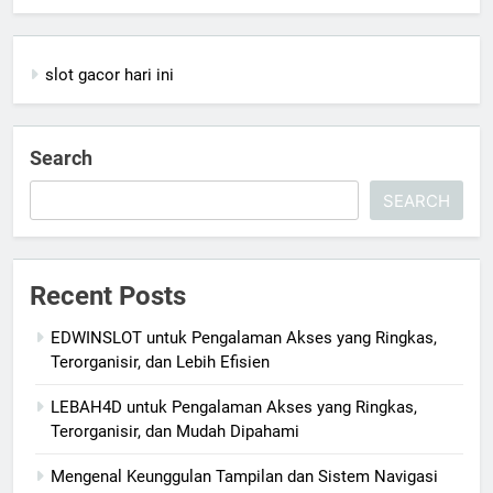
slot gacor hari ini
Search
SEARCH
Recent Posts
EDWINSLOT untuk Pengalaman Akses yang Ringkas,
Terorganisir, dan Lebih Efisien
LEBAH4D untuk Pengalaman Akses yang Ringkas,
Terorganisir, dan Mudah Dipahami
Mengenal Keunggulan Tampilan dan Sistem Navigasi