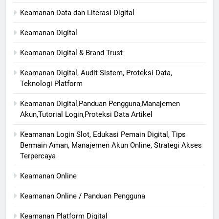
Keamanan Data dan Literasi Digital
Keamanan Digital
Keamanan Digital & Brand Trust
Keamanan Digital, Audit Sistem, Proteksi Data,
Teknologi Platform
Keamanan Digital,Panduan Pengguna,Manajemen
Akun,Tutorial Login,Proteksi Data Artikel
Keamanan Login Slot, Edukasi Pemain Digital, Tips
Bermain Aman, Manajemen Akun Online, Strategi Akses
Terpercaya
Keamanan Online
Keamanan Online / Panduan Pengguna
Keamanan Platform Digital