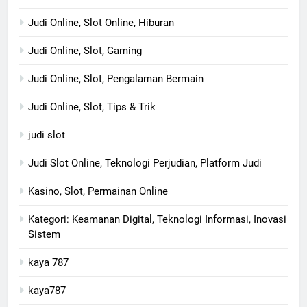
Judi Online, Slot Online, Hiburan
Judi Online, Slot, Gaming
Judi Online, Slot, Pengalaman Bermain
Judi Online, Slot, Tips & Trik
judi slot
Judi Slot Online, Teknologi Perjudian, Platform Judi
Kasino, Slot, Permainan Online
Kategori: Keamanan Digital, Teknologi Informasi, Inovasi
Sistem
kaya 787
kaya787