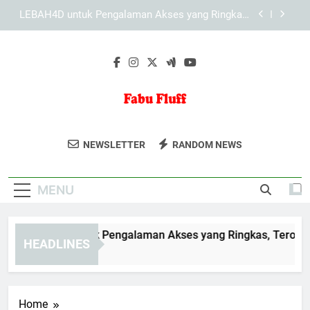
Skip
Mengenal Keunggulan Tampilan dan Sistem
to
Navigasi EDWINSLOT
content
Mengenal Keunggulan Tampilan dan Sistem
Navigasi LEBAH4D
EDWINSLOT untuk Pengalaman Akses yang
Ringkas, Terorganisir, dan Lebih Efisien
LEBAH4D untuk Pengalaman Akses yang Ringkas,
Terorganisir, dan Mudah Dipahami
Fabu Fluff
Temukan Pakaian Anak Yang
Mengenal Keunggulan Tampilan dan Sistem
NEWSLETTER
RANDOM NEWS
Navigasi EDWINSLOT
Berkualitas Dan Stylish Dari Fabu Fluff.
Mengenal Keunggulan Tampilan dan Sistem
Pilihan Terbaik Untuk Buah Hati Anda.
Navigasi LEBAH4D
MENU
WINSLOT untuk Pengalaman Akses yang Ringkas, Terorganisir,
HEADLINES
Weeks Ago
Home