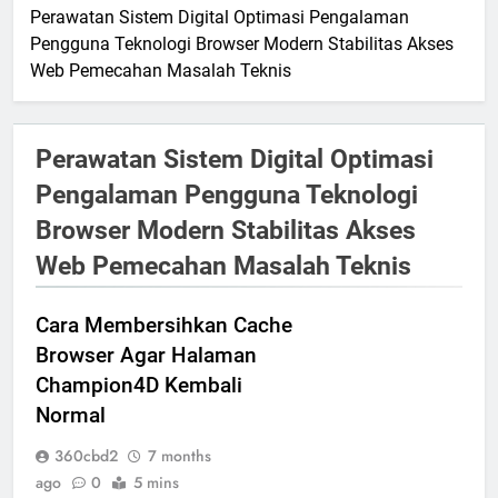
Perawatan Sistem Digital Optimasi Pengalaman
Pengguna Teknologi Browser Modern Stabilitas Akses
Web Pemecahan Masalah Teknis
Perawatan Sistem Digital Optimasi
Pengalaman Pengguna Teknologi
Browser Modern Stabilitas Akses
Web Pemecahan Masalah Teknis
Cara Membersihkan Cache
Browser Agar Halaman
Champion4D Kembali
Normal
360cbd2
7 months
ago
0
5 mins