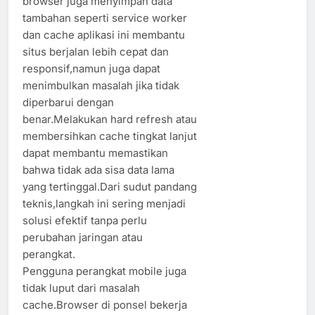
browser juga menyimpan data
tambahan seperti service worker
dan cache aplikasi ini membantu
situs berjalan lebih cepat dan
responsif,namun juga dapat
menimbulkan masalah jika tidak
diperbarui dengan
benar.Melakukan hard refresh atau
membersihkan cache tingkat lanjut
dapat membantu memastikan
bahwa tidak ada sisa data lama
yang tertinggal.Dari sudut pandang
teknis,langkah ini sering menjadi
solusi efektif tanpa perlu
perubahan jaringan atau
perangkat.
Pengguna perangkat mobile juga
tidak luput dari masalah
cache.Browser di ponsel bekerja