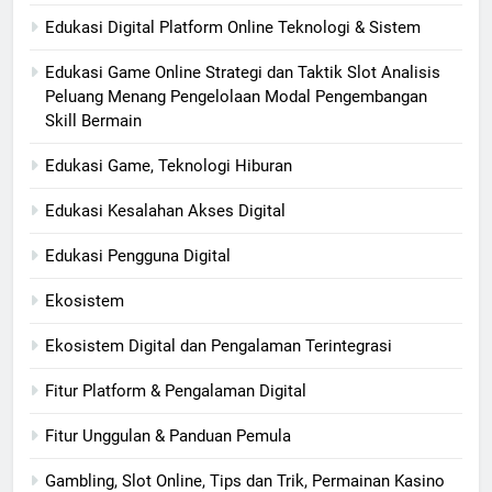
Edukasi Digital Platform Online Teknologi & Sistem
Edukasi Game Online Strategi dan Taktik Slot Analisis
Peluang Menang Pengelolaan Modal Pengembangan
Skill Bermain
Edukasi Game, Teknologi Hiburan
Edukasi Kesalahan Akses Digital
Edukasi Pengguna Digital
Ekosistem
Ekosistem Digital dan Pengalaman Terintegrasi
Fitur Platform & Pengalaman Digital
Fitur Unggulan & Panduan Pemula
Gambling, Slot Online, Tips dan Trik, Permainan Kasino