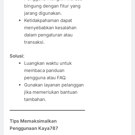
bingung dengan fitur yang
jarang digunakan.
Ketidakpahaman dapat
menyebabkan kesalahan
dalam pengaturan atau
transaksi.
Solusi:
Luangkan waktu untuk
membaca panduan
pengguna atau FAQ.
Gunakan layanan pelanggan
jika memerlukan bantuan
tambahan.
Tips Memaksimalkan
Penggunaan Kaya787