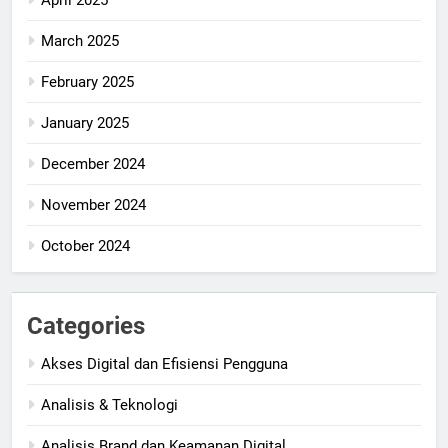
March 2025
February 2025
January 2025
December 2024
November 2024
October 2024
Categories
Akses Digital dan Efisiensi Pengguna
Analisis & Teknologi
Analisis Brand dan Keamanan Digital