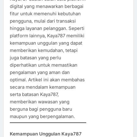
digital yang menawarkan berbagai
fitur untuk memenuhi kebutuhan
pengguna, mulai dari transaksi
hingga layanan pelanggan. Seperti
platform lainnya, Kaya787 memiliki
kemampuan unggulan yang dapat
memberikan kemudahan, tetapi
juga batasan yang perlu
diperhatikan untuk memastikan
pengalaman yang aman dan
optimal. Artikel ini akan membahas
secara mendalam kemampuan
serta batasan Kaya787,
memberikan wawasan yang
berguna bagi pengguna baru
maupun yang berpengalaman.
Kemampuan Unggulan Kaya787