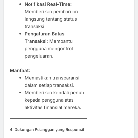
Notifikasi Real-Time:
Memberikan pembaruan
langsung tentang status
transaksi.
Pengaturan Batas
Transaksi:
Membantu
pengguna mengontrol
pengeluaran.
Manfaat:
Memastikan transparansi
dalam setiap transaksi.
Memberikan kendali penuh
kepada pengguna atas
aktivitas finansial mereka.
4. Dukungan Pelanggan yang Responsif