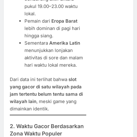
pukul 19.00–23.00 waktu
lokal.
Pemain dari
Eropa Barat
lebih dominan di pagi hari
hingga siang.
Sementara
Amerika Latin
menunjukkan lonjakan
aktivitas di sore dan malam
hari waktu lokal mereka.
Dari data ini terlihat bahwa
slot
yang gacor di satu wilayah pada
jam tertentu belum tentu sama di
wilayah lain
, meski game yang
dimainkan identik.
2. Waktu Gacor Berdasarkan
Zona Waktu Populer