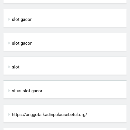
slot gacor
slot gacor
slot
situs slot gacor
https://anggota.kadinpulausebetul.org/