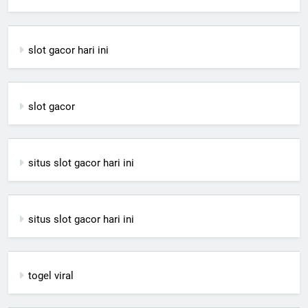
slot gacor hari ini
slot gacor
situs slot gacor hari ini
situs slot gacor hari ini
togel viral