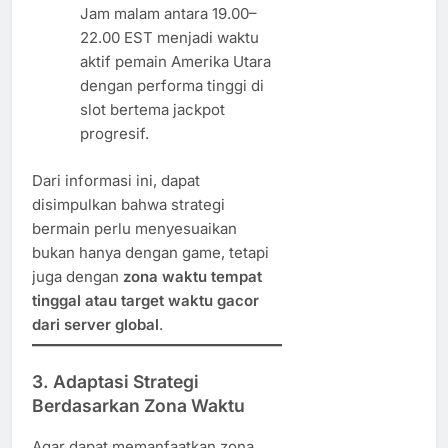
Jam malam antara 19.00–
22.00 EST menjadi waktu
aktif pemain Amerika Utara
dengan performa tinggi di
slot bertema jackpot
progresif.
Dari informasi ini, dapat
disimpulkan bahwa strategi
bermain perlu menyesuaikan
bukan hanya dengan game, tetapi
juga dengan
zona waktu tempat
tinggal atau target waktu gacor
dari server global
.
3. Adaptasi Strategi
Berdasarkan Zona Waktu
Agar dapat memanfaatkan zona