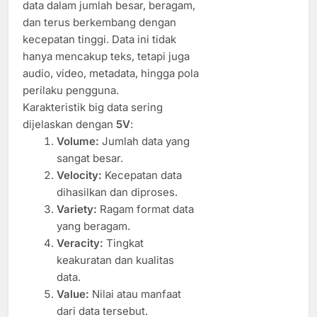
data dalam jumlah besar, beragam,
dan terus berkembang dengan
kecepatan tinggi. Data ini tidak
hanya mencakup teks, tetapi juga
audio, video, metadata, hingga pola
perilaku pengguna.
Karakteristik big data sering
dijelaskan dengan
5V
:
Volume:
Jumlah data yang
sangat besar.
Velocity:
Kecepatan data
dihasilkan dan diproses.
Variety:
Ragam format data
yang beragam.
Veracity:
Tingkat
keakuratan dan kualitas
data.
Value:
Nilai atau manfaat
dari data tersebut.