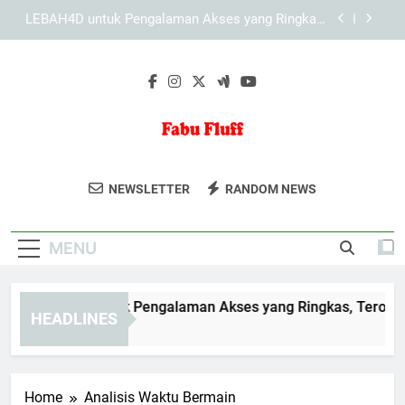
Skip
Mengenal Keunggulan Tampilan dan Sistem
to
Navigasi EDWINSLOT
content
Mengenal Keunggulan Tampilan dan Sistem
Navigasi LEBAH4D
EDWINSLOT untuk Pengalaman Akses yang
Ringkas, Terorganisir, dan Lebih Efisien
LEBAH4D untuk Pengalaman Akses yang Ringkas,
Terorganisir, dan Mudah Dipahami
Fabu Fluff
Temukan Pakaian Anak Yang
Mengenal Keunggulan Tampilan dan Sistem
NEWSLETTER
RANDOM NEWS
Navigasi EDWINSLOT
Berkualitas Dan Stylish Dari Fabu Fluff.
Mengenal Keunggulan Tampilan dan Sistem
Pilihan Terbaik Untuk Buah Hati Anda.
Navigasi LEBAH4D
MENU
WINSLOT untuk Pengalaman Akses yang Ringkas, Terorganisir,
HEADLINES
Weeks Ago
Home
Analisis Waktu Bermain