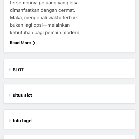
tersembunyi peluang yang bisa
dimanfaatkan dengan cermat.
Maka, mengenali waktu terbaik
bukan lagi opsi—melainkan
kebutuhan bagi pemain modern.
Read More
SLOT
situs slot
toto togel