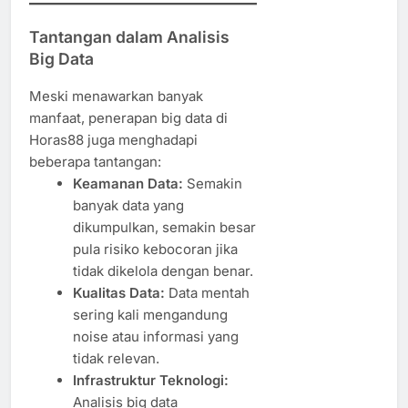
Tantangan dalam Analisis
Big Data
Meski menawarkan banyak
manfaat, penerapan big data di
Horas88 juga menghadapi
beberapa tantangan:
Keamanan Data:
Semakin
banyak data yang
dikumpulkan, semakin besar
pula risiko kebocoran jika
tidak dikelola dengan benar.
Kualitas Data:
Data mentah
sering kali mengandung
noise atau informasi yang
tidak relevan.
Infrastruktur Teknologi:
Analisis big data