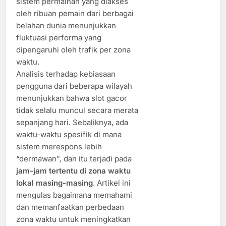
sistem permainan yang diakses
oleh ribuan pemain dari berbagai
belahan dunia menunjukkan
fluktuasi performa yang
dipengaruhi oleh trafik per zona
waktu.
Analisis terhadap kebiasaan
pengguna dari beberapa wilayah
menunjukkan bahwa slot gacor
tidak selalu muncul secara merata
sepanjang hari. Sebaliknya, ada
waktu-waktu spesifik di mana
sistem merespons lebih
“dermawan”, dan itu terjadi pada
jam-jam tertentu di zona waktu
lokal masing-masing
. Artikel ini
mengulas bagaimana memahami
dan memanfaatkan perbedaan
zona waktu untuk meningkatkan