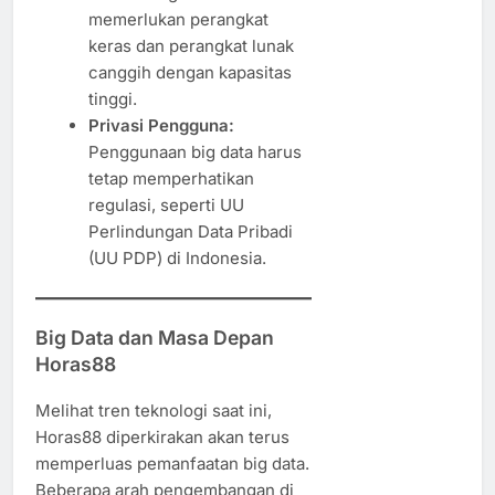
memerlukan perangkat
keras dan perangkat lunak
canggih dengan kapasitas
tinggi.
Privasi Pengguna:
Penggunaan big data harus
tetap memperhatikan
regulasi, seperti UU
Perlindungan Data Pribadi
(UU PDP) di Indonesia.
Big Data dan Masa Depan
Horas88
Melihat tren teknologi saat ini,
Horas88 diperkirakan akan terus
memperluas pemanfaatan big data.
Beberapa arah pengembangan di