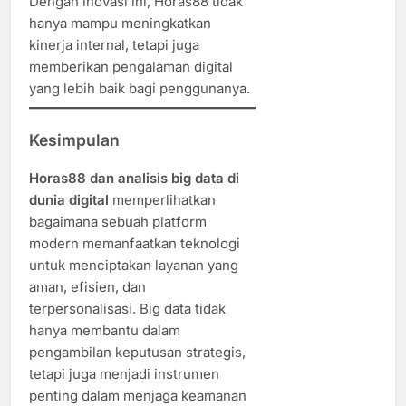
Dengan inovasi ini, Horas88 tidak
hanya mampu meningkatkan
kinerja internal, tetapi juga
memberikan pengalaman digital
yang lebih baik bagi penggunanya.
Kesimpulan
Horas88 dan analisis big data di
dunia digital
memperlihatkan
bagaimana sebuah platform
modern memanfaatkan teknologi
untuk menciptakan layanan yang
aman, efisien, dan
terpersonalisasi. Big data tidak
hanya membantu dalam
pengambilan keputusan strategis,
tetapi juga menjadi instrumen
penting dalam menjaga keamanan