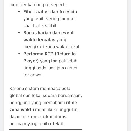
memberikan output seperti:
Fitur scatter dan freespin
yang lebih sering muncul
saat trafik stabil.
Bonus harian dan event
waktu terbatas
yang
mengikuti zona waktu lokal.
Performa RTP (Return to
Player)
yang tampak lebih
tinggi pada jam-jam akses
terjadwal.
Karena sistem membaca pola
global dan lokal secara bersamaan,
pengguna yang memahami
ritme
zona waktu
memiliki keunggulan
dalam merencanakan durasi
bermain yang lebih efektif.