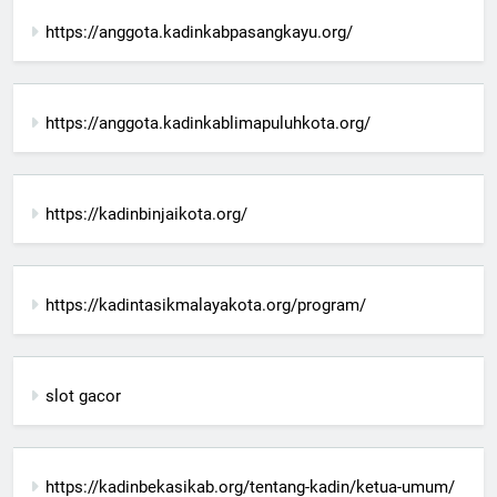
https://anggota.kadinkabpasangkayu.org/
https://anggota.kadinkablimapuluhkota.org/
https://kadinbinjaikota.org/
https://kadintasikmalayakota.org/program/
slot gacor
https://kadinbekasikab.org/tentang-kadin/ketua-umum/