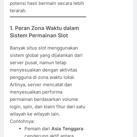
potensi hasil bermain secara lebih
terarah.
1. Peran Zona Waktu dalam
Sistem Permainan Slot
Banyak situs slot menggunakan
sistem global yang dijalankan dari
server pusat, namun tetap
menyesuaikan dengan aktivitas
pengguna di zona waktu lokal.
Artinya, server mencatat dan
menyesuaikan performa
permainan berdasarkan volume
login, spin, dan klaim fitur dari satu
wilayah ke wilayah lain.
Contohnya:
Pemain dari
Asia Tenggara
cenderung aktif antara