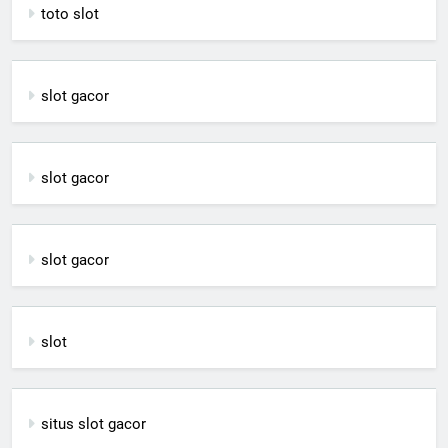
toto slot
slot gacor
slot gacor
slot gacor
slot
situs slot gacor