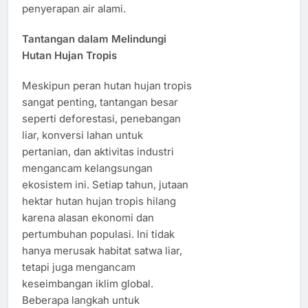
penyerapan air alami.
Tantangan dalam Melindungi
Hutan Hujan Tropis
Meskipun peran hutan hujan tropis
sangat penting, tantangan besar
seperti deforestasi, penebangan
liar, konversi lahan untuk
pertanian, dan aktivitas industri
mengancam kelangsungan
ekosistem ini. Setiap tahun, jutaan
hektar hutan hujan tropis hilang
karena alasan ekonomi dan
pertumbuhan populasi. Ini tidak
hanya merusak habitat satwa liar,
tetapi juga mengancam
keseimbangan iklim global.
Beberapa langkah untuk