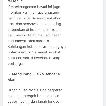
tersebut.
Keanekaragaman hayati ini juga
memberikan manfaat langsung
bagi manusia. Banyak tumbuhan
obat dan senyawa kimia penting
ditemukan di hutan hujan tropis,
dan mereka telah menjadi dasar
dari banyak obat modern.
Kehilangan hutan berarti hilangnya
potensi untuk menemukan obat
baru dan solusi kesehatan yang
berharga.
5. Mengurangi Risiko Bencana
Alam
Hutan hujan tropis juga berperan
dalam mencegah bencana alam
seperti banjir dan tanah longsor.