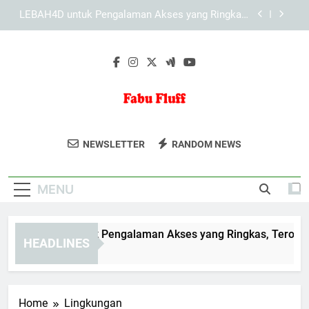
Skip
Mengenal Keunggulan Tampilan dan Sistem
to
Navigasi EDWINSLOT
content
Mengenal Keunggulan Tampilan dan Sistem
Navigasi LEBAH4D
EDWINSLOT untuk Pengalaman Akses yang
Ringkas, Terorganisir, dan Lebih Efisien
LEBAH4D untuk Pengalaman Akses yang Ringkas,
Terorganisir, dan Mudah Dipahami
Fabu Fluff
Temukan Pakaian Anak Yang
Mengenal Keunggulan Tampilan dan Sistem
NEWSLETTER
RANDOM NEWS
Navigasi EDWINSLOT
Berkualitas Dan Stylish Dari Fabu Fluff.
Mengenal Keunggulan Tampilan dan Sistem
Pilihan Terbaik Untuk Buah Hati Anda.
Navigasi LEBAH4D
MENU
WINSLOT untuk Pengalaman Akses yang Ringkas, Terorganisir,
HEADLINES
Week Ago
Home
Lingkungan