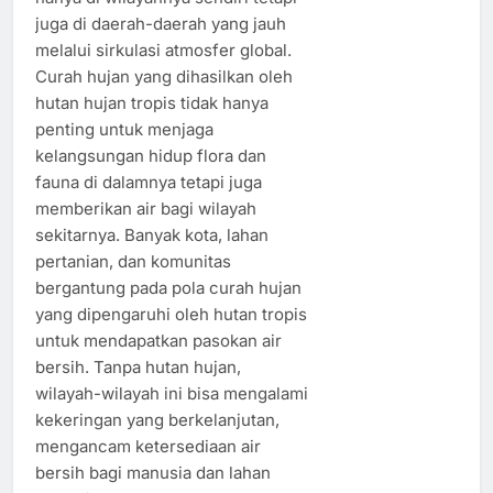
juga di daerah-daerah yang jauh
melalui sirkulasi atmosfer global.
Curah hujan yang dihasilkan oleh
hutan hujan tropis tidak hanya
penting untuk menjaga
kelangsungan hidup flora dan
fauna di dalamnya tetapi juga
memberikan air bagi wilayah
sekitarnya. Banyak kota, lahan
pertanian, dan komunitas
bergantung pada pola curah hujan
yang dipengaruhi oleh hutan tropis
untuk mendapatkan pasokan air
bersih. Tanpa hutan hujan,
wilayah-wilayah ini bisa mengalami
kekeringan yang berkelanjutan,
mengancam ketersediaan air
bersih bagi manusia dan lahan