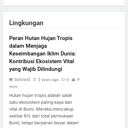
Lingkungan
Peran Hutan Hujan Tropis
dalam Menjaga
Keseimbangan Iklim Dunia:
Kontribusi Ekosistem Vital
yang Wajib Dilindungi
360cbd2
2 years ago
0
9
mins
Hutan hujan tropis adalah salah
satu ekosistem paling kaya dan
vital di Bumi. Mereka mencakup
sekitar 6% dari total permukaan
Bumi, tetapi berperan besar dalam