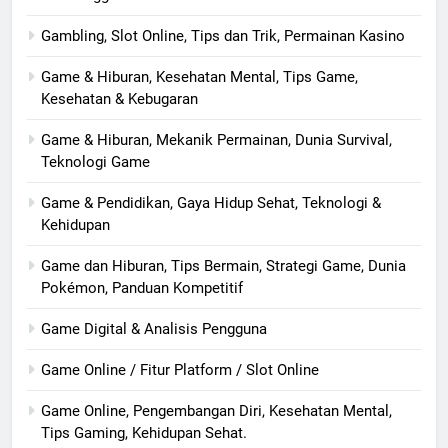
Gambling, Slot Online, Tips dan Trik, Permainan Kasino
Game & Hiburan, Kesehatan Mental, Tips Game,
Kesehatan & Kebugaran
Game & Hiburan, Mekanik Permainan, Dunia Survival,
Teknologi Game
Game & Pendidikan, Gaya Hidup Sehat, Teknologi &
Kehidupan
Game dan Hiburan, Tips Bermain, Strategi Game, Dunia
Pokémon, Panduan Kompetitif
Game Digital & Analisis Pengguna
Game Online / Fitur Platform / Slot Online
Game Online, Pengembangan Diri, Kesehatan Mental,
Tips Gaming, Kehidupan Sehat.