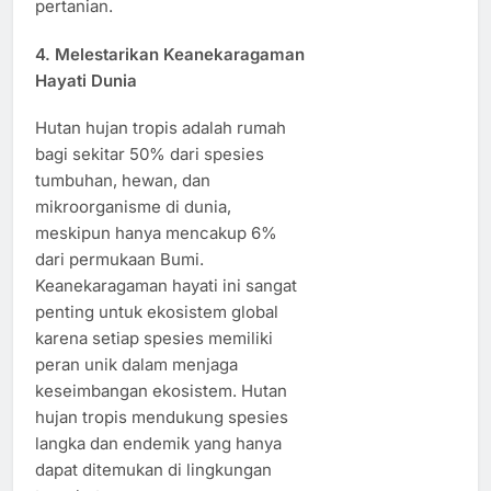
pertanian.
4. Melestarikan Keanekaragaman
Hayati Dunia
Hutan hujan tropis adalah rumah
bagi sekitar 50% dari spesies
tumbuhan, hewan, dan
mikroorganisme di dunia,
meskipun hanya mencakup 6%
dari permukaan Bumi.
Keanekaragaman hayati ini sangat
penting untuk ekosistem global
karena setiap spesies memiliki
peran unik dalam menjaga
keseimbangan ekosistem. Hutan
hujan tropis mendukung spesies
langka dan endemik yang hanya
dapat ditemukan di lingkungan