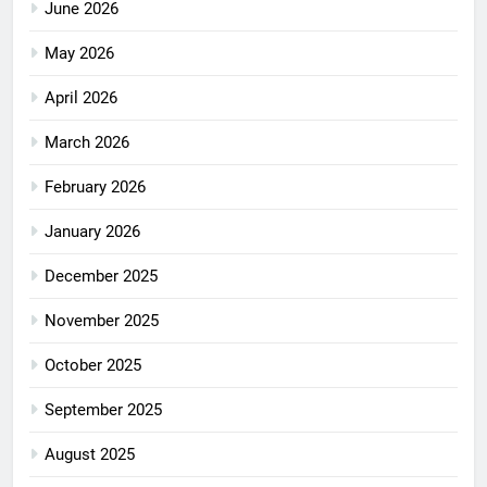
June 2026
May 2026
April 2026
March 2026
February 2026
January 2026
December 2025
November 2025
October 2025
September 2025
August 2025