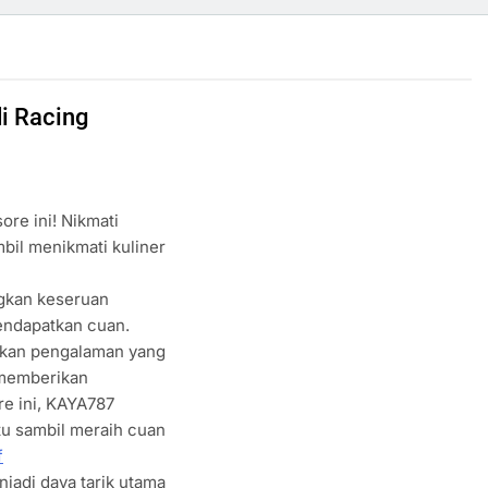
i Racing
re ini! Nikmati
bil menikmati kuliner
gkan keseruan
endapatkan cuan.
rkan pengalaman yang
a memberikan
re ini, KAYA787
tu sambil meraih cuan
f
jadi daya tarik utama