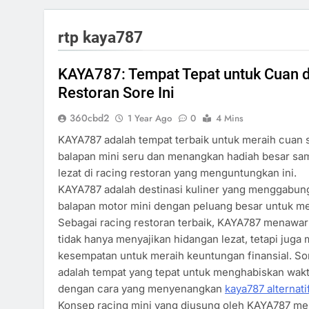
rtp kaya787
KAYA787: Tempat Tepat untuk Cuan d
Restoran Sore Ini
360cbd2
1 Year Ago
0
4 Mins
KAYA787 adalah tempat terbaik untuk meraih cuan so
balapan mini seru dan menangkan hadiah besar sam
lezat di racing restoran yang menguntungkan ini.
KAYA787 adalah destinasi kuliner yang menggabun
balapan motor mini dengan peluang besar untuk m
Sebagai racing restoran terbaik, KAYA787 menawa
tidak hanya menyajikan hidangan lezat, tetapi jug
kesempatan untuk meraih keuntungan finansial. So
adalah tempat yang tepat untuk menghabiskan wak
dengan cara yang menyenangkan
kaya787 alternati
Konsep racing mini yang diusung oleh KAYA787 men