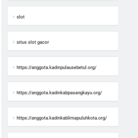
slot
situs slot gacor
https://anggota.kadinpulausebetul.org/
https://anggota.kadinkabpasangkayu.org/
https://anggota.kadinkablimapuluhkota.org/