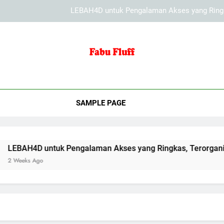
LEBAH4D untuk Pengalaman Akses yang Ringka
Mengenal Keunggulan Tamp
Mengenal Keunggulan T
u Fluff
EDWINSLOT untuk Pengalaman Akses yang Rin
kaian Anak Yang Berkualitas Dan Stylish Dari Fabu Fluff. Pili
LEBAH4D untuk Pengalaman Akses yang Ringka
SAMPLE PAGE
Mengenal Keunggulan Tamp
Mengenal Keunggulan T
ntuk Pengalaman Akses yang Ringkas, Terorganisir, dan Mu