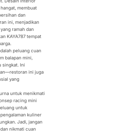
 Desain interior
 hangat, membuat
bersihan dan
ran ini, menjadikan
 yang ramah dan
kan KAYA787 tempat
uarga.
dalah peluang cuan
m balapan mini,
singkat. Ini
an—restoran ini juga
sial yang
urna untuk menikmati
konsep racing mini
peluang untuk
pengalaman kuliner
ngkan. Jadi, jangan
dan nikmati cuan