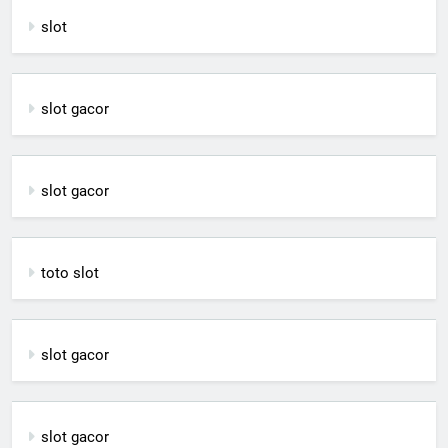
slot
slot gacor
slot gacor
toto slot
slot gacor
slot gacor