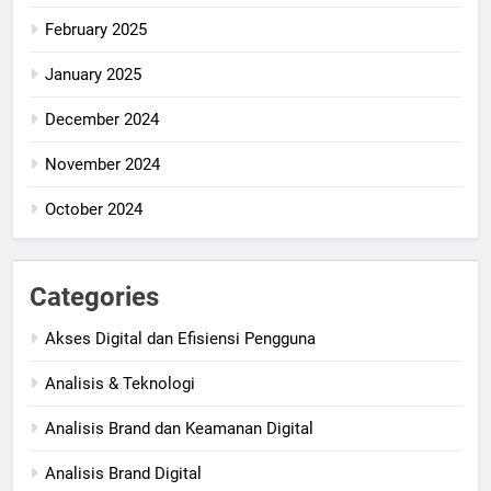
February 2025
January 2025
December 2024
November 2024
October 2024
Categories
Akses Digital dan Efisiensi Pengguna
Analisis & Teknologi
Analisis Brand dan Keamanan Digital
Analisis Brand Digital