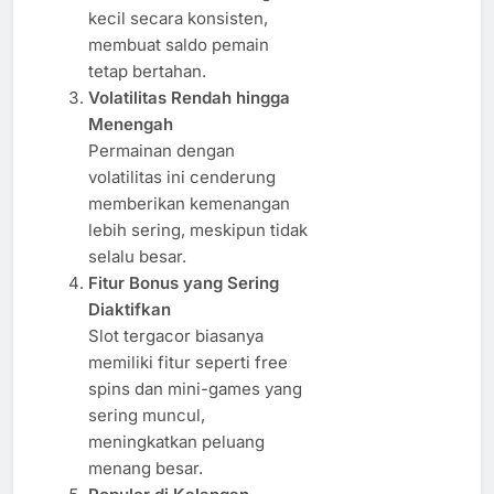
kecil secara konsisten,
membuat saldo pemain
tetap bertahan.
Volatilitas Rendah hingga
Menengah
Permainan dengan
volatilitas ini cenderung
memberikan kemenangan
lebih sering, meskipun tidak
selalu besar.
Fitur Bonus yang Sering
Diaktifkan
Slot tergacor biasanya
memiliki fitur seperti free
spins dan mini-games yang
sering muncul,
meningkatkan peluang
menang besar.