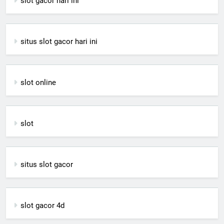
slot gacor hari ini
situs slot gacor hari ini
slot online
slot
situs slot gacor
slot gacor 4d