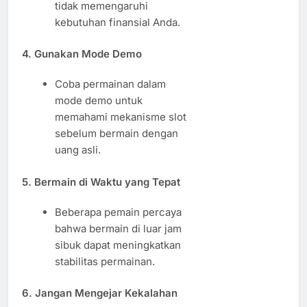
tidak memengaruhi
kebutuhan finansial Anda.
4. Gunakan Mode Demo
Coba permainan dalam
mode demo untuk
memahami mekanisme slot
sebelum bermain dengan
uang asli.
5. Bermain di Waktu yang Tepat
Beberapa pemain percaya
bahwa bermain di luar jam
sibuk dapat meningkatkan
stabilitas permainan.
6. Jangan Mengejar Kekalahan