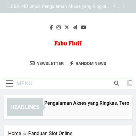
Skip
Mengenal Keunggulan Tampilan dan Sistem
to
Navigasi EDWINSLOT
content
Mengenal Keunggulan Tampilan dan Sistem
Navigasi LEBAH4D
EDWINSLOT untuk Pengalaman Akses yang
Ringkas, Terorganisir, dan Lebih Efisien
LEBAH4D untuk Pengalaman Akses yang Ringkas,
Terorganisir, dan Mudah Dipahami
Fabu Fluff
Temukan Pakaian Anak Yang
Mengenal Keunggulan Tampilan dan Sistem
NEWSLETTER
RANDOM NEWS
Navigasi EDWINSLOT
Berkualitas Dan Stylish Dari Fabu Fluff.
Mengenal Keunggulan Tampilan dan Sistem
Pilihan Terbaik Untuk Buah Hati Anda.
Navigasi LEBAH4D
MENU
WINSLOT untuk Pengalaman Akses yang Ringkas, Terorganisir,
HEADLINES
Weeks Ago
Home
Panduan Slot Online