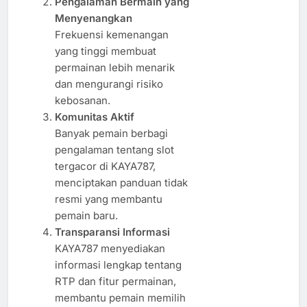
Pengalaman Bermain yang
Menyenangkan
Frekuensi kemenangan
yang tinggi membuat
permainan lebih menarik
dan mengurangi risiko
kebosanan.
Komunitas Aktif
Banyak pemain berbagi
pengalaman tentang slot
tergacor di KAYA787,
menciptakan panduan tidak
resmi yang membantu
pemain baru.
Transparansi Informasi
KAYA787 menyediakan
informasi lengkap tentang
RTP dan fitur permainan,
membantu pemain memilih