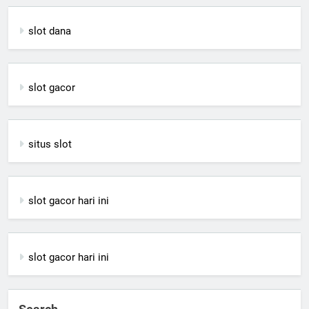
slot dana
slot gacor
situs slot
slot gacor hari ini
slot gacor hari ini