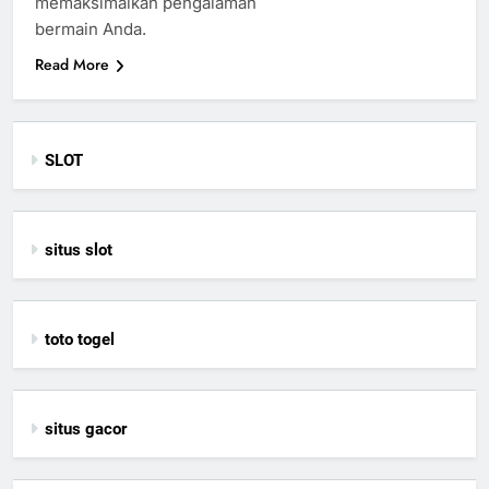
memaksimalkan pengalaman
bermain Anda.
Read More
SLOT
situs slot
toto togel
situs gacor