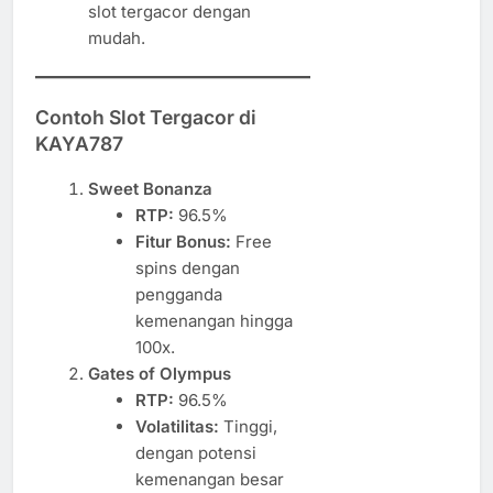
slot tergacor dengan
mudah.
Contoh Slot Tergacor di
KAYA787
Sweet Bonanza
RTP:
96.5%
Fitur Bonus:
Free
spins dengan
pengganda
kemenangan hingga
100x.
Gates of Olympus
RTP:
96.5%
Volatilitas:
Tinggi,
dengan potensi
kemenangan besar