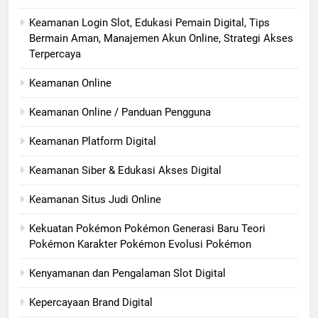
Keamanan Login Slot, Edukasi Pemain Digital, Tips
Bermain Aman, Manajemen Akun Online, Strategi Akses
Terpercaya
Keamanan Online
Keamanan Online / Panduan Pengguna
Keamanan Platform Digital
Keamanan Siber & Edukasi Akses Digital
Keamanan Situs Judi Online
Kekuatan Pokémon Pokémon Generasi Baru Teori
Pokémon Karakter Pokémon Evolusi Pokémon
Kenyamanan dan Pengalaman Slot Digital
Kepercayaan Brand Digital