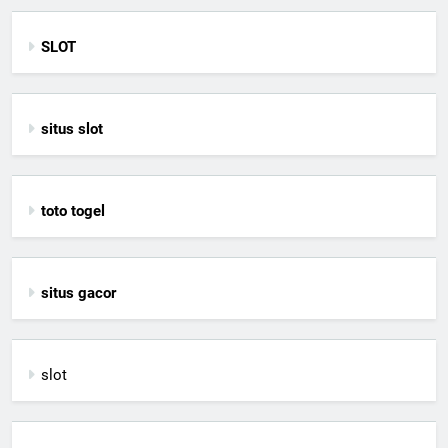
SLOT
situs slot
toto togel
situs gacor
slot