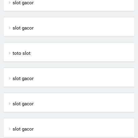
slot gacor
slot gacor
toto slot
slot gacor
slot gacor
slot gacor