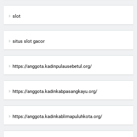
slot
situs slot gacor
https://anggota.kadinpulausebetul.org/
https://anggota.kadinkabpasangkayu.org/
https://anggota.kadinkablimapuluhkota.org/