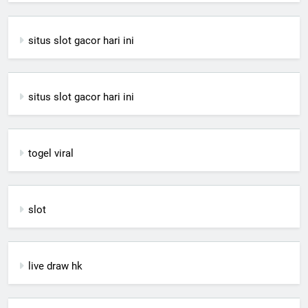
situs slot gacor hari ini
situs slot gacor hari ini
togel viral
slot
live draw hk