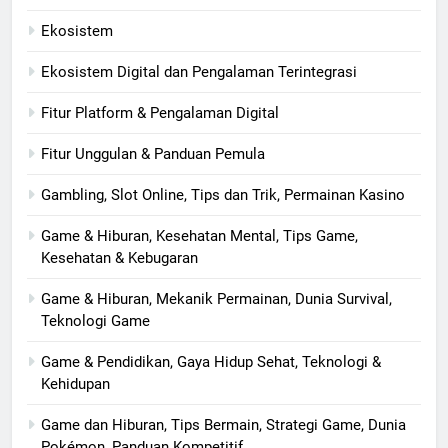
Ekosistem
Ekosistem Digital dan Pengalaman Terintegrasi
Fitur Platform & Pengalaman Digital
Fitur Unggulan & Panduan Pemula
Gambling, Slot Online, Tips dan Trik, Permainan Kasino
Game & Hiburan, Kesehatan Mental, Tips Game,
Kesehatan & Kebugaran
Game & Hiburan, Mekanik Permainan, Dunia Survival,
Teknologi Game
Game & Pendidikan, Gaya Hidup Sehat, Teknologi &
Kehidupan
Game dan Hiburan, Tips Bermain, Strategi Game, Dunia
Pokémon, Panduan Kompetitif