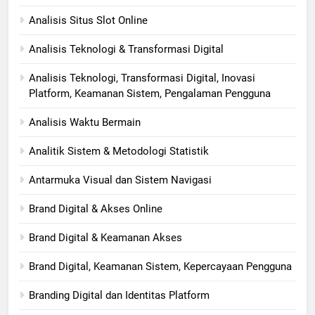
Analisis Situs Slot Online
Analisis Teknologi & Transformasi Digital
Analisis Teknologi, Transformasi Digital, Inovasi
Platform, Keamanan Sistem, Pengalaman Pengguna
Analisis Waktu Bermain
Analitik Sistem & Metodologi Statistik
Antarmuka Visual dan Sistem Navigasi
Brand Digital & Akses Online
Brand Digital & Keamanan Akses
Brand Digital, Keamanan Sistem, Kepercayaan Pengguna
Branding Digital dan Identitas Platform