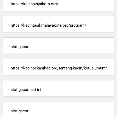
https://kadinbinjaikota.org/
https://kadintasikmalayakota.org/program/
slot gacor
https://kadinbekasikab.org/tentang-kadin/ketua-umum/
slot gacor hari ini
slot gacor