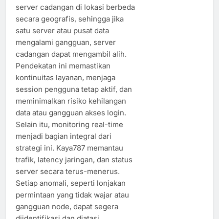
server cadangan di lokasi berbeda
secara geografis, sehingga jika
satu server atau pusat data
mengalami gangguan, server
cadangan dapat mengambil alih.
Pendekatan ini memastikan
kontinuitas layanan, menjaga
session pengguna tetap aktif, dan
meminimalkan risiko kehilangan
data atau gangguan akses login.
Selain itu, monitoring real-time
menjadi bagian integral dari
strategi ini. Kaya787 memantau
trafik, latency jaringan, dan status
server secara terus-menerus.
Setiap anomali, seperti lonjakan
permintaan yang tidak wajar atau
gangguan node, dapat segera
diidentifikasi dan diatasi.