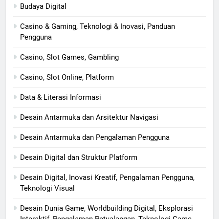
Budaya Digital
Casino & Gaming, Teknologi & Inovasi, Panduan
Pengguna
Casino, Slot Games, Gambling
Casino, Slot Online, Platform
Data & Literasi Informasi
Desain Antarmuka dan Arsitektur Navigasi
Desain Antarmuka dan Pengalaman Pengguna
Desain Digital dan Struktur Platform
Desain Digital, Inovasi Kreatif, Pengalaman Pengguna,
Teknologi Visual
Desain Dunia Game, Worldbuilding Digital, Eksplorasi
Interaktif, Pengalaman Petualangan, Teknologi Game