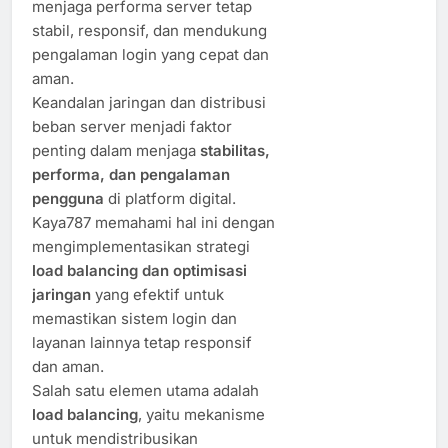
menjaga performa server tetap
stabil, responsif, dan mendukung
pengalaman login yang cepat dan
aman.
Keandalan jaringan dan distribusi
beban server menjadi faktor
penting dalam menjaga
stabilitas,
performa, dan pengalaman
pengguna
di platform digital.
Kaya787 memahami hal ini dengan
mengimplementasikan strategi
load balancing dan optimisasi
jaringan
yang efektif untuk
memastikan sistem login dan
layanan lainnya tetap responsif
dan aman.
Salah satu elemen utama adalah
load balancing
, yaitu mekanisme
untuk mendistribusikan