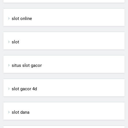
slot online
slot
situs slot gacor
slot gacor 4d
slot dana