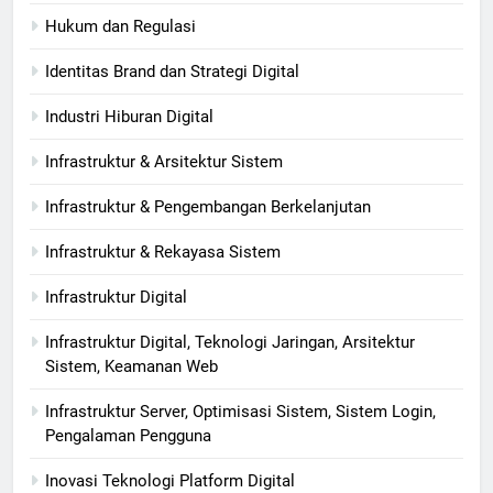
Hukum dan Regulasi
Identitas Brand dan Strategi Digital
Industri Hiburan Digital
Infrastruktur & Arsitektur Sistem
Infrastruktur & Pengembangan Berkelanjutan
Infrastruktur & Rekayasa Sistem
Infrastruktur Digital
Infrastruktur Digital, Teknologi Jaringan, Arsitektur
Sistem, Keamanan Web
Infrastruktur Server, Optimisasi Sistem, Sistem Login,
Pengalaman Pengguna
Inovasi Teknologi Platform Digital