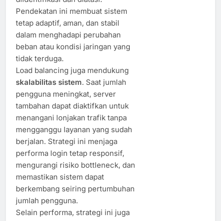
Pendekatan ini membuat sistem
tetap adaptif, aman, dan stabil
dalam menghadapi perubahan
beban atau kondisi jaringan yang
tidak terduga.
Load balancing juga mendukung
skalabilitas sistem
. Saat jumlah
pengguna meningkat, server
tambahan dapat diaktifkan untuk
menangani lonjakan trafik tanpa
mengganggu layanan yang sudah
berjalan. Strategi ini menjaga
performa login tetap responsif,
mengurangi risiko bottleneck, dan
memastikan sistem dapat
berkembang seiring pertumbuhan
jumlah pengguna.
Selain performa, strategi ini juga