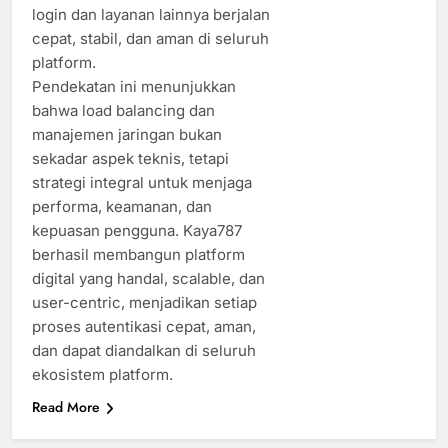
login dan layanan lainnya berjalan
cepat, stabil, dan aman di seluruh
platform.
Pendekatan ini menunjukkan
bahwa load balancing dan
manajemen jaringan bukan
sekadar aspek teknis, tetapi
strategi integral untuk menjaga
performa, keamanan, dan
kepuasan pengguna. Kaya787
berhasil membangun platform
digital yang handal, scalable, dan
user-centric, menjadikan setiap
proses autentikasi cepat, aman,
dan dapat diandalkan di seluruh
ekosistem platform.
Read More