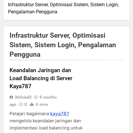
Infrastruktur Server, Optimisasi Sistem, Sistem Login,
Pengalaman Pengguna
Infrastruktur Server, Optimisasi
Sistem, Sistem Login, Pengalaman
Pengguna
Keandalan Jaringan dan
Load Balancing di Server
Kaya787
360cbd2
9 months
ago
0
6 mins
Pelajari bagaimana
kaya787
mengelola keandalan jaringan dan
implementasi load balancing untuk