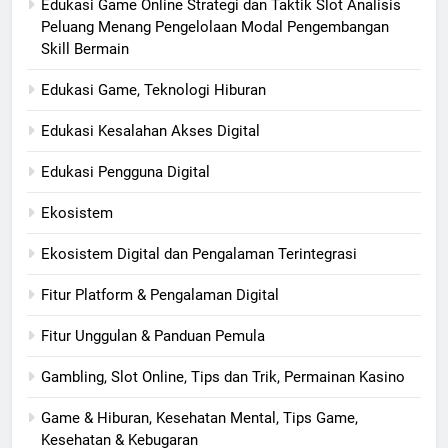
Edukasi Game Online Strategi dan Taktik Slot Analisis
Peluang Menang Pengelolaan Modal Pengembangan
Skill Bermain
Edukasi Game, Teknologi Hiburan
Edukasi Kesalahan Akses Digital
Edukasi Pengguna Digital
Ekosistem
Ekosistem Digital dan Pengalaman Terintegrasi
Fitur Platform & Pengalaman Digital
Fitur Unggulan & Panduan Pemula
Gambling, Slot Online, Tips dan Trik, Permainan Kasino
Game & Hiburan, Kesehatan Mental, Tips Game,
Kesehatan & Kebugaran