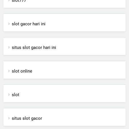
slot777
slot gacor hari ini
situs slot gacor hari ini
slot online
slot
situs slot gacor