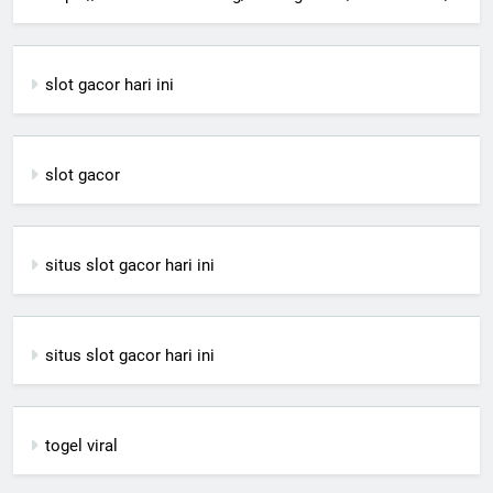
slot gacor hari ini
slot gacor
situs slot gacor hari ini
situs slot gacor hari ini
togel viral