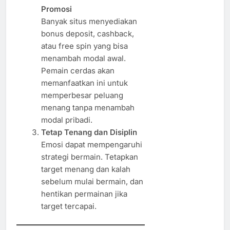
Promosi
Banyak situs menyediakan
bonus deposit, cashback,
atau free spin yang bisa
menambah modal awal.
Pemain cerdas akan
memanfaatkan ini untuk
memperbesar peluang
menang tanpa menambah
modal pribadi.
Tetap Tenang dan Disiplin
Emosi dapat mempengaruhi
strategi bermain. Tetapkan
target menang dan kalah
sebelum mulai bermain, dan
hentikan permainan jika
target tercapai.