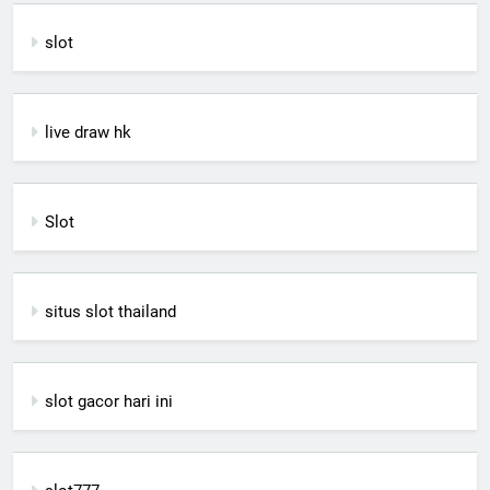
slot
live draw hk
Slot
situs slot thailand
slot gacor hari ini