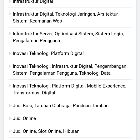
Infrastruktur Digital
Infrastruktur Digital, Teknologi Jaringan, Arsitektur
Sistem, Keamanan Web
Infrastruktur Server, Optimisasi Sistem, Sistem Login,
Pengalaman Pengguna
Inovasi Teknologi Platform Digital
Inovasi Teknologi, Infrastruktur Digital, Pengembangan
Sistem, Pengalaman Pengguna, Teknologi Data
Inovasi Teknologi, Platform Digital, Mobile Experience,
Transformasi Digital
Judi Bola, Taruhan Olahraga, Panduan Taruhan
Judi Online
Judi Online, Slot Online, Hiburan