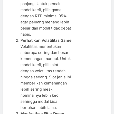
panjang. Untuk pemain
modal kecil, pilih game
dengan RTP minimal 95%
agar peluang menang lebih
besar dan modal tidak cepat
habis.
Perhatikan Volatilitas Game
Volatilitas menentukan
seberapa sering dan besar
kemenangan muncul. Untuk
modal kecil, pilih slot
dengan volatilitas rendah
hingga sedang. Slot jenis ini
memberikan kemenangan
lebih sering meski
nominalnya lebih kecil,
sehingga modal bisa
bertahan lebih lama.
Manfaatkan Fitur Demo