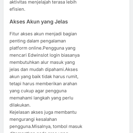
aktivitas menjelajah terasa lebih
efisien.
Akses Akun yang Jelas
Fitur akses akun menjadi bagian
penting dalam pengalaman
platform online.Pengguna yang
mencari Edwinslot login biasanya
membutuhkan alur masuk yang
jelas dan mudah dipahami.Akses
akun yang baik tidak harus rumit,
tetapi harus memberikan arahan
yang cukup agar pengguna
memahami langkah yang perlu
dilakukan.
Kejelasan akses juga membantu
mengurangi kesalahan
pengguna.Misalnya, tombol masuk