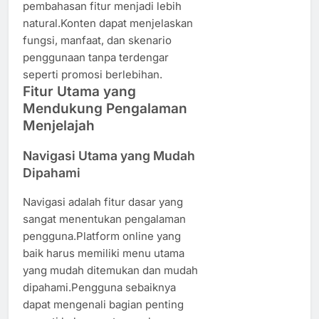
pembahasan fitur menjadi lebih
natural.Konten dapat menjelaskan
fungsi, manfaat, dan skenario
penggunaan tanpa terdengar
seperti promosi berlebihan.
Fitur Utama yang
Mendukung Pengalaman
Menjelajah
Navigasi Utama yang Mudah
Dipahami
Navigasi adalah fitur dasar yang
sangat menentukan pengalaman
pengguna.Platform online yang
baik harus memiliki menu utama
yang mudah ditemukan dan mudah
dipahami.Pengguna sebaiknya
dapat mengenali bagian penting