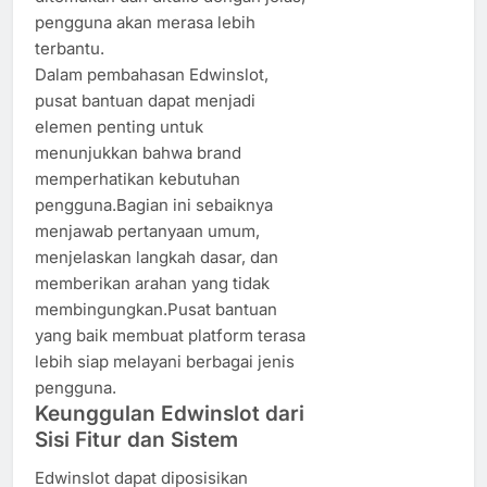
pengguna akan merasa lebih
terbantu.
Dalam pembahasan Edwinslot,
pusat bantuan dapat menjadi
elemen penting untuk
menunjukkan bahwa brand
memperhatikan kebutuhan
pengguna.Bagian ini sebaiknya
menjawab pertanyaan umum,
menjelaskan langkah dasar, dan
memberikan arahan yang tidak
membingungkan.Pusat bantuan
yang baik membuat platform terasa
lebih siap melayani berbagai jenis
pengguna.
Keunggulan Edwinslot dari
Sisi Fitur dan Sistem
Edwinslot dapat diposisikan