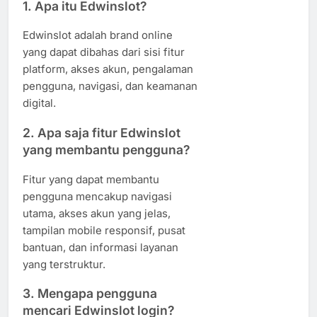
1. Apa itu Edwinslot?
Edwinslot adalah brand online
yang dapat dibahas dari sisi fitur
platform, akses akun, pengalaman
pengguna, navigasi, dan keamanan
digital.
2. Apa saja fitur Edwinslot
yang membantu pengguna?
Fitur yang dapat membantu
pengguna mencakup navigasi
utama, akses akun yang jelas,
tampilan mobile responsif, pusat
bantuan, dan informasi layanan
yang terstruktur.
3. Mengapa pengguna
mencari Edwinslot login?