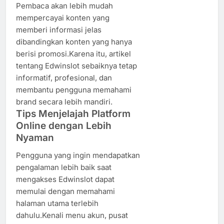
Pembaca akan lebih mudah
mempercayai konten yang
memberi informasi jelas
dibandingkan konten yang hanya
berisi promosi.Karena itu, artikel
tentang Edwinslot sebaiknya tetap
informatif, profesional, dan
membantu pengguna memahami
brand secara lebih mandiri.
Tips Menjelajah Platform
Online dengan Lebih
Nyaman
Pengguna yang ingin mendapatkan
pengalaman lebih baik saat
mengakses Edwinslot dapat
memulai dengan memahami
halaman utama terlebih
dahulu.Kenali menu akun, pusat