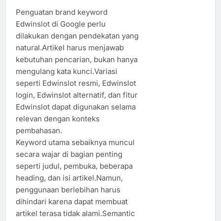
Penguatan brand keyword
Edwinslot di Google perlu
dilakukan dengan pendekatan yang
natural.Artikel harus menjawab
kebutuhan pencarian, bukan hanya
mengulang kata kunci.Variasi
seperti Edwinslot resmi, Edwinslot
login, Edwinslot alternatif, dan fitur
Edwinslot dapat digunakan selama
relevan dengan konteks
pembahasan.
Keyword utama sebaiknya muncul
secara wajar di bagian penting
seperti judul, pembuka, beberapa
heading, dan isi artikel.Namun,
penggunaan berlebihan harus
dihindari karena dapat membuat
artikel terasa tidak alami.Semantic