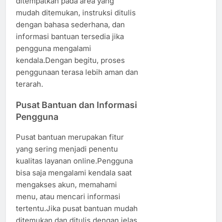
ditempatkan pada area yang
mudah ditemukan, instruksi ditulis
dengan bahasa sederhana, dan
informasi bantuan tersedia jika
pengguna mengalami
kendala.Dengan begitu, proses
penggunaan terasa lebih aman dan
terarah.
Pusat Bantuan dan Informasi
Pengguna
Pusat bantuan merupakan fitur
yang sering menjadi penentu
kualitas layanan online.Pengguna
bisa saja mengalami kendala saat
mengakses akun, memahami
menu, atau mencari informasi
tertentu.Jika pusat bantuan mudah
ditemukan dan ditulis dengan jelas,