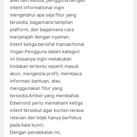
alternatif.Kedua, pengguna dengan
intent informational ingin
mengetahui apa saja fitur yang
tersedia, bagaimana tampilan
platform, dan bagaimana cara
menjelajah dengan nyaman.
Intent ketiga bersifat transactional
ringan.Pengguna dalam kategori
ini biasanya ingin melakukan
tindakan tertentu seperti masuk
akun, mengelola profil, membaca
informasi bantuan, atau
menggunakan fitur yang
tersedia.Artikel yang membahas
Edwinslot perlu memahami ketiga
intent tersebut agar konten terasa
relevan dan tidak hanya berfokus
pada kata kunci.
Dengan pendekatan ini,