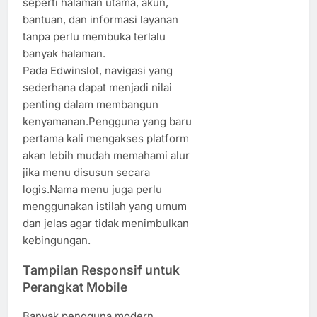
seperti halaman utama, akun,
bantuan, dan informasi layanan
tanpa perlu membuka terlalu
banyak halaman.
Pada Edwinslot, navigasi yang
sederhana dapat menjadi nilai
penting dalam membangun
kenyamanan.Pengguna yang baru
pertama kali mengakses platform
akan lebih mudah memahami alur
jika menu disusun secara
logis.Nama menu juga perlu
menggunakan istilah yang umum
dan jelas agar tidak menimbulkan
kebingungan.
Tampilan Responsif untuk
Perangkat Mobile
Banyak pengguna modern