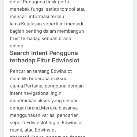
detail.Pengguna tidak perlu
menebak fungsi setiap tombol atau
mencari informasi terlalu
lama.Kejelasan seperti ini menjadi
bagian penting dalam membangun
trust terhadap sebuah brand
online.
Search Intent Pengguna
terhadap Fitur Edwinslot
Pencarian tentang Edwinslot
memiliki beberapa maksud
utama.Pertama, pengguna dengan
intent navigational ingin
menemukan akses yang sesuai
dengan brand.Mereka biasanya
menggunakan variasi pencarian
seperti Edwinslot login, Edwinslot
resmi, atau Edwinslot