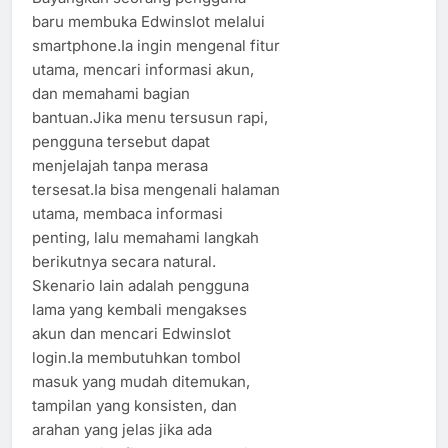
baru membuka Edwinslot melalui
smartphone.Ia ingin mengenal fitur
utama, mencari informasi akun,
dan memahami bagian
bantuan.Jika menu tersusun rapi,
pengguna tersebut dapat
menjelajah tanpa merasa
tersesat.Ia bisa mengenali halaman
utama, membaca informasi
penting, lalu memahami langkah
berikutnya secara natural.
Skenario lain adalah pengguna
lama yang kembali mengakses
akun dan mencari Edwinslot
login.Ia membutuhkan tombol
masuk yang mudah ditemukan,
tampilan yang konsisten, dan
arahan yang jelas jika ada