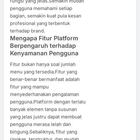
fungsi yang jelas.Semakin mudah
pengguna memahami setiap
bagian, semakin kuat pula kesan
profesional yang terbentuk
terhadap brand.
Mengapa Fitur Platform
Berpengaruh terhadap
Kenyamanan Pengguna
Fitur bukan hanya soal jumlah
menu yang tersedia.Fitur yang
benar-benar bermanfaat adalah
fitur yang mampu
menyederhanakan pengalaman
pengguna.Platform dengan terlalu
banyak elemen tanpa susunan
yang jelas justru dapat membuat
pengguna merasa lelah dan
bingung.Sebaliknya, fitur yang
ringkas, terstruktur, dan mudah