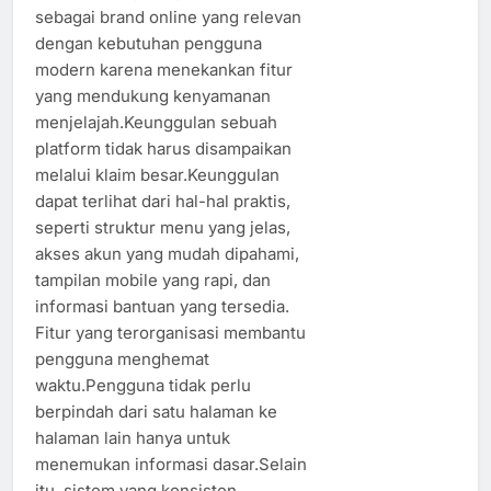
sebagai brand online yang relevan
dengan kebutuhan pengguna
modern karena menekankan fitur
yang mendukung kenyamanan
menjelajah.Keunggulan sebuah
platform tidak harus disampaikan
melalui klaim besar.Keunggulan
dapat terlihat dari hal-hal praktis,
seperti struktur menu yang jelas,
akses akun yang mudah dipahami,
tampilan mobile yang rapi, dan
informasi bantuan yang tersedia.
Fitur yang terorganisasi membantu
pengguna menghemat
waktu.Pengguna tidak perlu
berpindah dari satu halaman ke
halaman lain hanya untuk
menemukan informasi dasar.Selain
itu, sistem yang konsisten