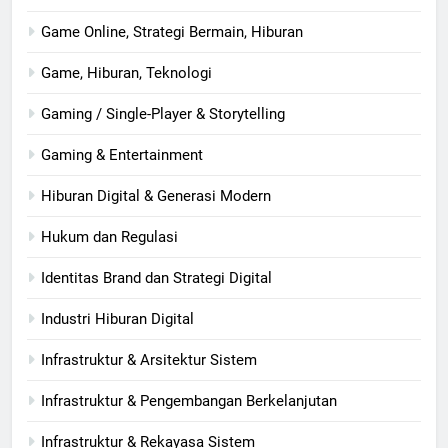
Game Online, Strategi Bermain, Hiburan
Game, Hiburan, Teknologi
Gaming / Single-Player & Storytelling
Gaming & Entertainment
Hiburan Digital & Generasi Modern
Hukum dan Regulasi
Identitas Brand dan Strategi Digital
Industri Hiburan Digital
Infrastruktur & Arsitektur Sistem
Infrastruktur & Pengembangan Berkelanjutan
Infrastruktur & Rekayasa Sistem