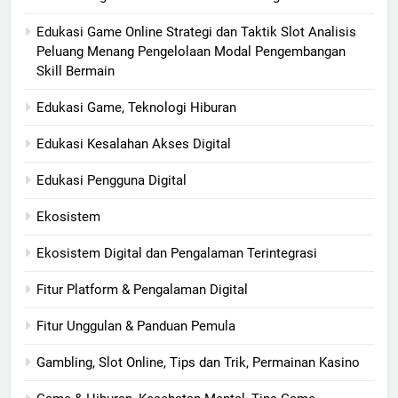
Edukasi Game Online Strategi dan Taktik Slot Analisis
Peluang Menang Pengelolaan Modal Pengembangan
Skill Bermain
Edukasi Game, Teknologi Hiburan
Edukasi Kesalahan Akses Digital
Edukasi Pengguna Digital
Ekosistem
Ekosistem Digital dan Pengalaman Terintegrasi
Fitur Platform & Pengalaman Digital
Fitur Unggulan & Panduan Pemula
Gambling, Slot Online, Tips dan Trik, Permainan Kasino