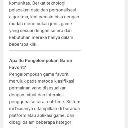
komunitas. Berkat teknologi
pelacakan data dan personalisasi
algoritma, kini pemain bisa dengan
mudah menemukan jenis game
yang sesuai dengan selera dan
kebutuhan mereka hanya dalam
beberapa klik.
Apa Itu Pengelompokan Game
Favorit?
Pengelompokan game favorit
merujuk pada metode klasifikasi
permainan yang disesuaikan
dengan minat dan interaksi
pengguna secara real-time. Sistem
ini biasanya ditampilkan di beranda
platform atau aplikasi game, dan
dibagi dalam beberapa kategori