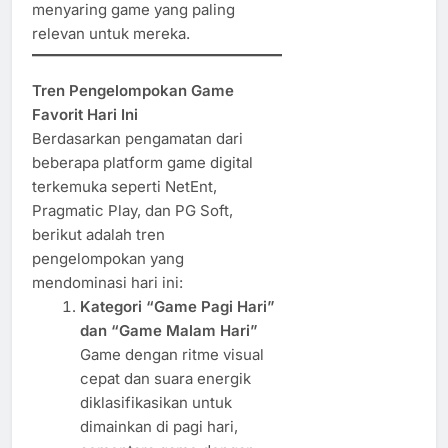
menyaring game yang paling
relevan untuk mereka.
Tren Pengelompokan Game
Favorit Hari Ini
Berdasarkan pengamatan dari
beberapa platform game digital
terkemuka seperti NetEnt,
Pragmatic Play, dan PG Soft,
berikut adalah tren
pengelompokan yang
mendominasi hari ini:
Kategori “Game Pagi Hari”
dan “Game Malam Hari”
Game dengan ritme visual
cepat dan suara energik
diklasifikasikan untuk
dimainkan di pagi hari,