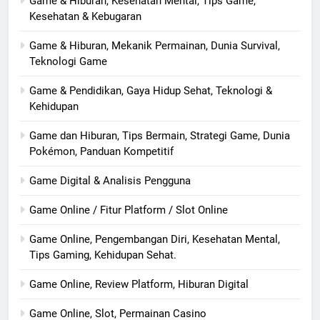
Game & Hiburan, Kesehatan Mental, Tips Game,
Kesehatan & Kebugaran
Game & Hiburan, Mekanik Permainan, Dunia Survival,
Teknologi Game
Game & Pendidikan, Gaya Hidup Sehat, Teknologi &
Kehidupan
Game dan Hiburan, Tips Bermain, Strategi Game, Dunia
Pokémon, Panduan Kompetitif
Game Digital & Analisis Pengguna
Game Online / Fitur Platform / Slot Online
Game Online, Pengembangan Diri, Kesehatan Mental,
Tips Gaming, Kehidupan Sehat.
Game Online, Review Platform, Hiburan Digital
Game Online, Slot, Permainan Casino