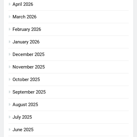
April 2026
March 2026
February 2026
January 2026
December 2025
November 2025
October 2025
September 2025
August 2025
July 2025
June 2025