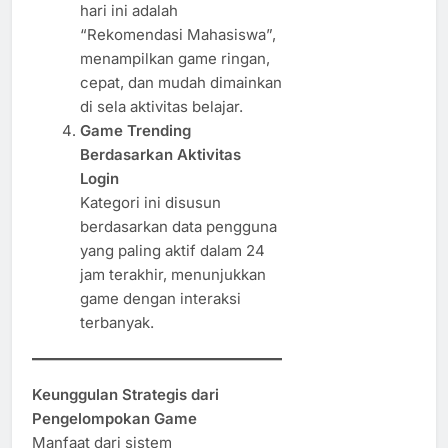
hari ini adalah
“Rekomendasi Mahasiswa”,
menampilkan game ringan,
cepat, dan mudah dimainkan
di sela aktivitas belajar.
Game Trending
Berdasarkan Aktivitas
Login
Kategori ini disusun
berdasarkan data pengguna
yang paling aktif dalam 24
jam terakhir, menunjukkan
game dengan interaksi
terbanyak.
Keunggulan Strategis dari
Pengelompokan Game
Manfaat dari sistem