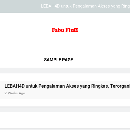
LEBAH4D untuk Pengalaman Akses yang Ringka
Mengenal Keunggulan Tamp
Mengenal Keunggulan T
u Fluff
EDWINSLOT untuk Pengalaman Akses yang Rin
kaian Anak Yang Berkualitas Dan Stylish Dari Fabu Fluff. Pili
LEBAH4D untuk Pengalaman Akses yang Ringka
SAMPLE PAGE
Mengenal Keunggulan Tamp
Mengenal Keunggulan T
D untuk Pengalaman Akses yang Ringkas, Terorganisir, dan
 Ago