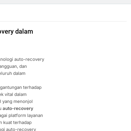
overy dalam
nologi auto-recovery
gangguan, dan
luruh dalam
ergantungan terhadap
k vital dalam
al yang menonjol
au
auto-recovery
agai platform layanan
 kuat terhadap
ogi auto-recovery