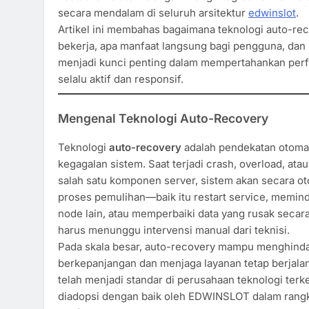
secara mendalam di seluruh arsitektur
edwinslot
.
Artikel ini membahas bagaimana teknologi auto-r
bekerja, apa manfaat langsung bagi pengguna, dan 
menjadi kunci penting dalam mempertahankan perf
selalu aktif dan responsif.
Mengenal Teknologi Auto-Recovery
Teknologi
auto-recovery
adalah pendekatan otoma
kegagalan sistem. Saat terjadi crash, overload, ata
salah satu komponen server, sistem akan secara o
proses pemulihan—baik itu restart service, memin
node lain, atau memperbaiki data yang rusak seca
harus menunggu intervensi manual dari teknisi.
Pada skala besar, auto-recovery mampu menghind
berkepanjangan dan menjaga layanan tetap berjalan
telah menjadi standar di perusahaan teknologi terk
diadopsi dengan baik oleh EDWINSLOT dalam rang