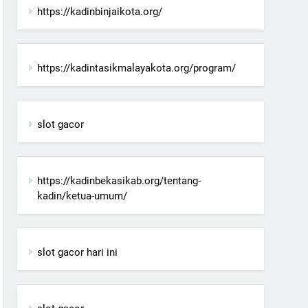
https://kadinbinjaikota.org/
https://kadintasikmalayakota.org/program/
slot gacor
https://kadinbekasikab.org/tentang-
kadin/ketua-umum/
slot gacor hari ini