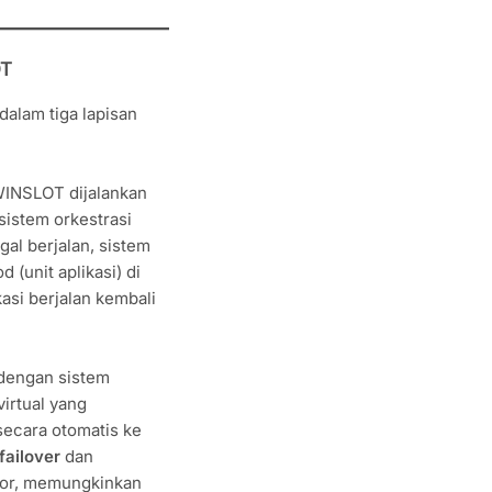
OT
lam tiga lapisan
DWINSLOT dijalankan
istem orkestrasi
gal berjalan, sistem
(unit aplikasi) di
asi berjalan kembali
dengan sistem
virtual yang
secara otomatis ke
failover
dan
ator, memungkinkan