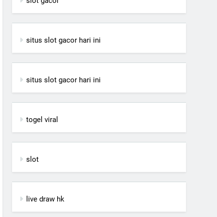
slot gacor
situs slot gacor hari ini
situs slot gacor hari ini
togel viral
slot
live draw hk