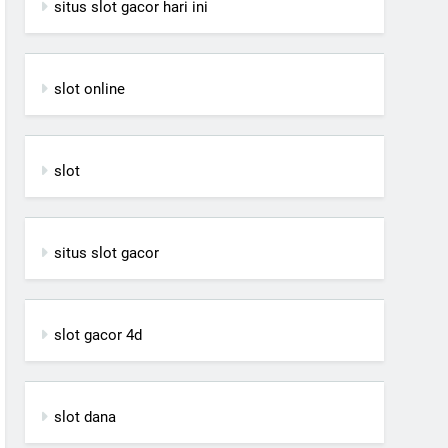
situs slot gacor hari ini
slot online
slot
situs slot gacor
slot gacor 4d
slot dana