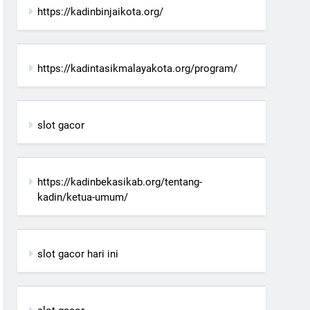
https://kadinbinjaikota.org/
https://kadintasikmalayakota.org/program/
slot gacor
https://kadinbekasikab.org/tentang-
kadin/ketua-umum/
slot gacor hari ini