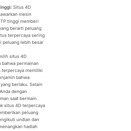
inggi:
Situs 4D
nawarkan mesin
RTP tinggi memberi
ang berarti peluang
itus terpercaya sering
 peluang lebih besar
lih situs 4D
an bahwa permainan
s terpercaya memiliki
 menjamin bahwa
yang berlaku. Selain
i Anda dengan
aman saat bermain.
k situs 4D terpercaya
emberikan peluang
ngikuti undian dan
emenangkan hadiah