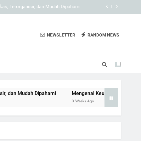
s, Terorganisir, dan Mudah Dipahami
ilan dan Sistem Navigasi EDWINSLOT
ampilan dan Sistem Navigasi LEBAH4D
NEWSLETTER
RANDOM NEWS
gkas, Terorganisir, dan Lebih Efisien
han Terbaik Untuk Buah Hati Anda.
s, Terorganisir, dan Mudah Dipahami
ilan dan Sistem Navigasi EDWINSLOT
ampilan dan Sistem Navigasi LEBAH4D
dah Dipahami
Mengenal Keunggulan Tampilan dan Sist
3 Weeks Ago