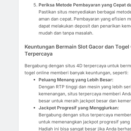
Periksa Metode Pembayaran yang Cepat d
Pastikan situs menyediakan berbagai meto
aman dan cepat. Pembayaran yang efisien 
dapat melakukan deposit dan penarikan ke
mudah dan tanpa masalah.
Keuntungan Bermain Slot Gacor dan Togel O
Terpercaya
Bergabung dengan situs 4D terpercaya untuk berma
togel online memberi banyak keuntungan, seperti:
Peluang Menang yang Lebih Besar:
Dengan RTP tinggi dan mesin yang lebih se
kemenangan, situs terpercaya memberi And
besar untuk meraih jackpot besar dan kemen
Jackpot Progresif yang Menggiurkan:
Bergabung dengan situs terpercaya member
untuk memenangkan jackpot progresif yang 
Hadiah ini bisa sangat besar jika Anda ber