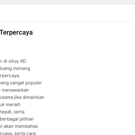
 Terpercaya
 di situs 4D
peluang menang
erpercaya.
 yang sangat populer
ni menawarkan
utama jika dimainkan
tuk meraih
epat, serta
erbagai pilihan
ami akan membahas
rcaya, serta cara