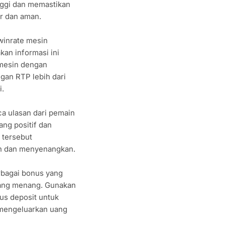
nggi dan memastikan
r dan aman.
winrate mesin
an informasi ini
mesin dengan
gan RTP lebih dari
.
a ulasan dari pemain
ng positif dan
 tersebut
n dan menyenangkan.
rbagai bonus yang
uang menang. Gunakan
us deposit untuk
mengeluarkan uang