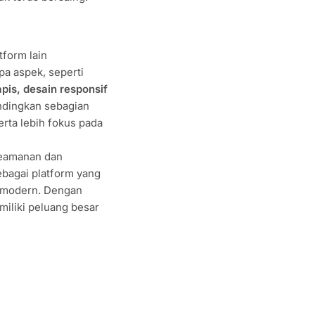
tform lain
a aspek, seperti
pis, desain responsif
ndingkan sebagian
erta lebih fokus pada
keamanan dan
ebagai platform yang
al modern. Dengan
iliki peluang besar