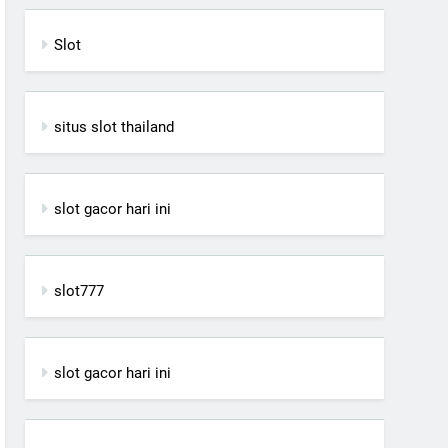
Slot
situs slot thailand
slot gacor hari ini
slot777
slot gacor hari ini