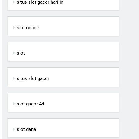
situs slot gacor hari ini
slot online
slot
situs slot gacor
slot gacor 4d
slot dana