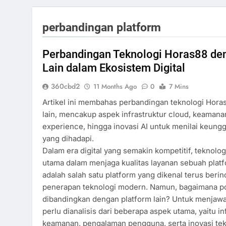
perbandingan platform
Perbandingan Teknologi Horas88 de
Lain dalam Ekosistem Digital
360cbd2
11 Months Ago
0
7 Mins
Artikel ini membahas perbandingan teknologi Hora
lain, mencakup aspek infrastruktur cloud, keamanan
experience, hingga inovasi AI untuk menilai keung
yang dihadapi.
Dalam era digital yang semakin kompetitif, teknolo
utama dalam menjaga kualitas layanan sebuah platf
adalah salah satu platform yang dikenal terus berin
penerapan teknologi modern. Namun, bagaimana pos
dibandingkan dengan platform lain? Untuk menjawa
perlu dianalisis dari beberapa aspek utama, yaitu in
keamanan, pengalaman pengguna, serta inovasi tek