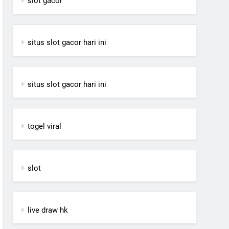
slot gacor
situs slot gacor hari ini
situs slot gacor hari ini
togel viral
slot
live draw hk