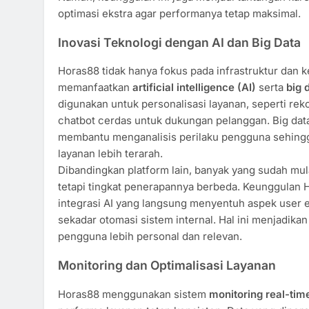
optimasi ekstra agar performanya tetap maksimal.
Inovasi Teknologi dengan AI dan Big Data
Horas88 tidak hanya fokus pada infrastruktur dan k
memanfaatkan
artificial intelligence (AI)
serta
big 
digunakan untuk personalisasi layanan, seperti rek
chatbot cerdas untuk dukungan pelanggan. Big data, 
membantu menganalisis perilaku pengguna sehin
layanan lebih terarah.
Dibandingkan platform lain, banyak yang sudah mul
tetapi tingkat penerapannya berbeda. Keunggulan 
integrasi AI yang langsung menyentuh aspek user 
sekadar otomasi sistem internal. Hal ini menjadik
pengguna lebih personal dan relevan.
Monitoring dan Optimalisasi Layanan
Horas88 menggunakan sistem
monitoring real-tim