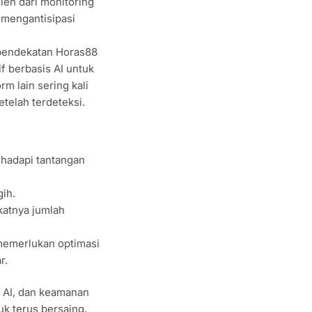
leh dari monitoring
 mengantisipasi
 pendekatan Horas88
if berbasis AI untuk
m lain sering kali
etelah terdeteksi.
ghadapi tantangan
ih.
katnya jumlah
memerlukan optimasi
r.
 AI, dan keamanan
uk terus bersaing.