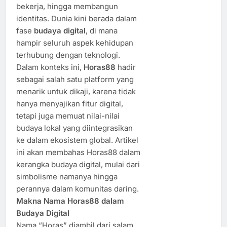
bekerja, hingga membangun
identitas. Dunia kini berada dalam
fase
budaya digital
, di mana
hampir seluruh aspek kehidupan
terhubung dengan teknologi.
Dalam konteks ini,
Horas88
hadir
sebagai salah satu platform yang
menarik untuk dikaji, karena tidak
hanya menyajikan fitur digital,
tetapi juga memuat nilai-nilai
budaya lokal yang diintegrasikan
ke dalam ekosistem global. Artikel
ini akan membahas Horas88 dalam
kerangka budaya digital, mulai dari
simbolisme namanya hingga
perannya dalam komunitas daring.
Makna Nama Horas88 dalam
Budaya Digital
Nama “Horas” diambil dari salam