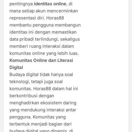
pentingnya
identitas online
, di
mana setiap akun mencerminkan
representasi diri. Horas88
membantu pengguna membangun
identitas ini dengan memastikan
data pribadi terlindungi, sekaligus
memberi ruang interaksi dalam
komunitas online yang lebih luas.
Komunitas Online dan Literasi
Digital
Budaya digital tidak hanya soal
teknologi, tetapi juga soal
komunitas. Horas88 dalam hal ini
berkontribusi dengan
menghadirkan ekosistem daring
yang mendukung interaksi antar
pengguna. Komunitas yang
terbentuk menjadi bagian dari
budaya digital yang dinamis, di