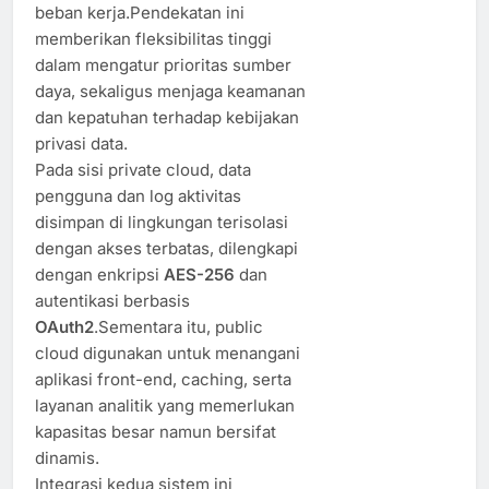
beban kerja.Pendekatan ini
memberikan fleksibilitas tinggi
dalam mengatur prioritas sumber
daya, sekaligus menjaga keamanan
dan kepatuhan terhadap kebijakan
privasi data.
Pada sisi private cloud, data
pengguna dan log aktivitas
disimpan di lingkungan terisolasi
dengan akses terbatas, dilengkapi
dengan enkripsi
AES-256
dan
autentikasi berbasis
OAuth2
.Sementara itu, public
cloud digunakan untuk menangani
aplikasi front-end, caching, serta
layanan analitik yang memerlukan
kapasitas besar namun bersifat
dinamis.
Integrasi kedua sistem ini