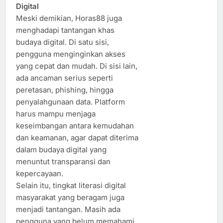
Digital
Meski demikian, Horas88 juga
menghadapi tantangan khas
budaya digital. Di satu sisi,
pengguna menginginkan akses
yang cepat dan mudah. Di sisi lain,
ada ancaman serius seperti
peretasan, phishing, hingga
penyalahgunaan data. Platform
harus mampu menjaga
keseimbangan antara kemudahan
dan keamanan, agar dapat diterima
dalam budaya digital yang
menuntut transparansi dan
kepercayaan.
Selain itu, tingkat literasi digital
masyarakat yang beragam juga
menjadi tantangan. Masih ada
pengguna yang belum memahami