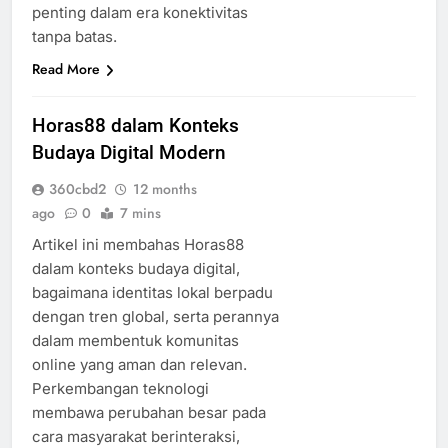
penting dalam era konektivitas
tanpa batas.
Read More
Horas88 dalam Konteks
Budaya Digital Modern
360cbd2
12 months
ago
0
7 mins
Artikel ini membahas Horas88
dalam konteks budaya digital,
bagaimana identitas lokal berpadu
dengan tren global, serta perannya
dalam membentuk komunitas
online yang aman dan relevan.
Perkembangan teknologi
membawa perubahan besar pada
cara masyarakat berinteraksi,