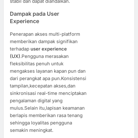
stabil dan dapat diandalkan.
Dampak pada User
Experience
Penerapan akses multi-platform
memberikan dampak signifikan
terhadap
user experience
(UX)
.Pengguna merasakan
fleksibilitas penuh untuk
mengakses layanan kapan pun dan
dari perangkat apa pun.Konsistensi
tampilan,kecepatan akses,dan
sinkronisasi real-time menciptakan
pengalaman digital yang
mulus.Selain itu,lapisan keamanan
berlapis memberikan rasa tenang
sehingga loyalitas pengguna
semakin meningkat.