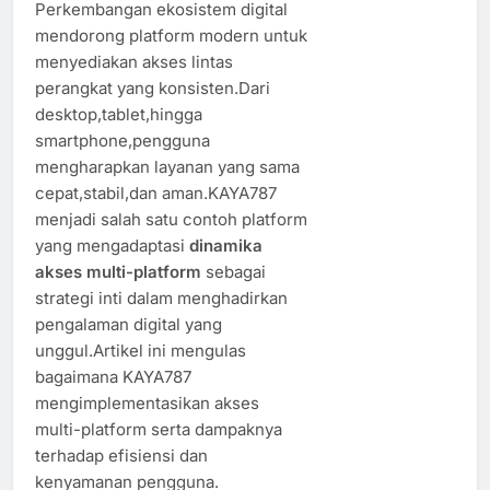
Perkembangan ekosistem digital
mendorong platform modern untuk
menyediakan akses lintas
perangkat yang konsisten.Dari
desktop,tablet,hingga
smartphone,pengguna
mengharapkan layanan yang sama
cepat,stabil,dan aman.KAYA787
menjadi salah satu contoh platform
yang mengadaptasi
dinamika
akses multi-platform
sebagai
strategi inti dalam menghadirkan
pengalaman digital yang
unggul.Artikel ini mengulas
bagaimana KAYA787
mengimplementasikan akses
multi-platform serta dampaknya
terhadap efisiensi dan
kenyamanan pengguna.