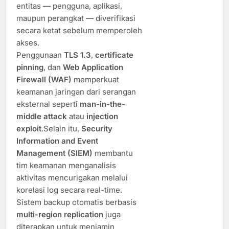
entitas — pengguna, aplikasi,
maupun perangkat — diverifikasi
secara ketat sebelum memperoleh
akses.
Penggunaan
TLS 1.3
,
certificate
pinning
, dan
Web Application
Firewall (WAF)
memperkuat
keamanan jaringan dari serangan
eksternal seperti
man-in-the-
middle attack
atau
injection
exploit
.Selain itu,
Security
Information and Event
Management (SIEM)
membantu
tim keamanan menganalisis
aktivitas mencurigakan melalui
korelasi log secara real-time.
Sistem backup otomatis berbasis
multi-region replication
juga
diterapkan untuk menjamin