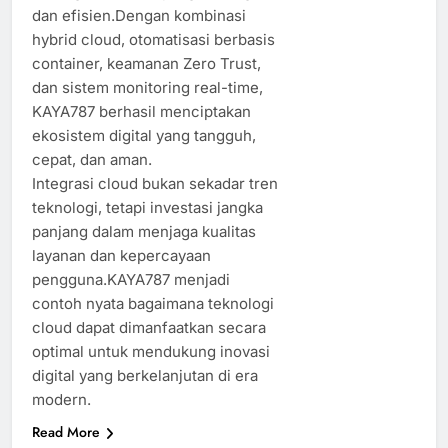
dan efisien.Dengan kombinasi
hybrid cloud, otomatisasi berbasis
container, keamanan Zero Trust,
dan sistem monitoring real-time,
KAYA787 berhasil menciptakan
ekosistem digital yang tangguh,
cepat, dan aman.
Integrasi cloud bukan sekadar tren
teknologi, tetapi investasi jangka
panjang dalam menjaga kualitas
layanan dan kepercayaan
pengguna.KAYA787 menjadi
contoh nyata bagaimana teknologi
cloud dapat dimanfaatkan secara
optimal untuk mendukung inovasi
digital yang berkelanjutan di era
modern.
Read More