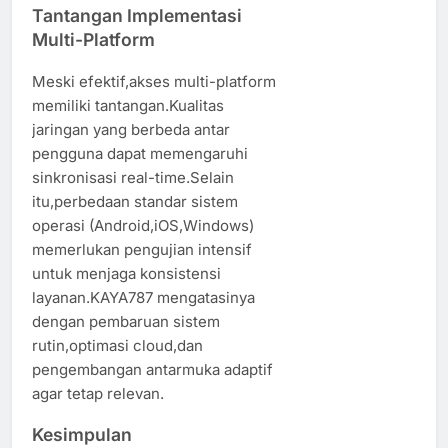
Tantangan Implementasi
Multi-Platform
Meski efektif,akses multi-platform
memiliki tantangan.Kualitas
jaringan yang berbeda antar
pengguna dapat memengaruhi
sinkronisasi real-time.Selain
itu,perbedaan standar sistem
operasi (Android,iOS,Windows)
memerlukan pengujian intensif
untuk menjaga konsistensi
layanan.KAYA787 mengatasinya
dengan pembaruan sistem
rutin,optimasi cloud,dan
pengembangan antarmuka adaptif
agar tetap relevan.
Kesimpulan