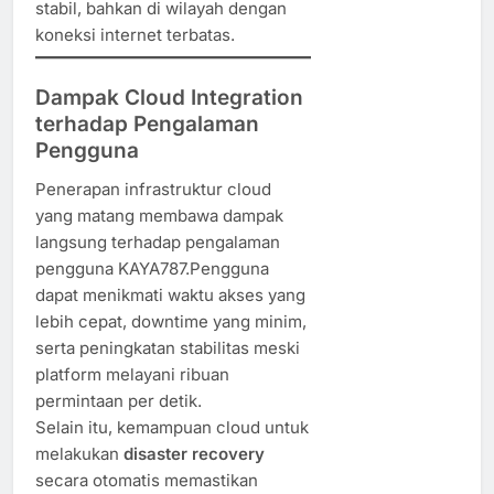
stabil, bahkan di wilayah dengan
koneksi internet terbatas.
Dampak Cloud Integration
terhadap Pengalaman
Pengguna
Penerapan infrastruktur cloud
yang matang membawa dampak
langsung terhadap pengalaman
pengguna KAYA787.Pengguna
dapat menikmati waktu akses yang
lebih cepat, downtime yang minim,
serta peningkatan stabilitas meski
platform melayani ribuan
permintaan per detik.
Selain itu, kemampuan cloud untuk
melakukan
disaster recovery
secara otomatis memastikan