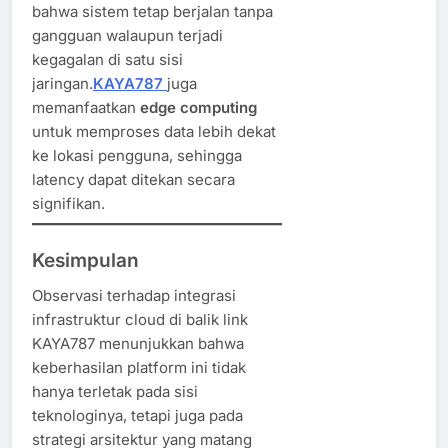
bahwa sistem tetap berjalan tanpa
gangguan walaupun terjadi
kegagalan di satu sisi
jaringan.
KAYA787
juga
memanfaatkan
edge computing
untuk memproses data lebih dekat
ke lokasi pengguna, sehingga
latency dapat ditekan secara
signifikan.
Kesimpulan
Observasi terhadap integrasi
infrastruktur cloud di balik link
KAYA787 menunjukkan bahwa
keberhasilan platform ini tidak
hanya terletak pada sisi
teknologinya, tetapi juga pada
strategi arsitektur yang matang