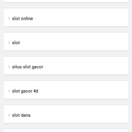
slot online
slot
situs slot gacor
slot gacor 4d
slot dana