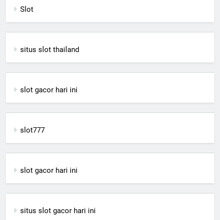
Slot
situs slot thailand
slot gacor hari ini
slot777
slot gacor hari ini
situs slot gacor hari ini