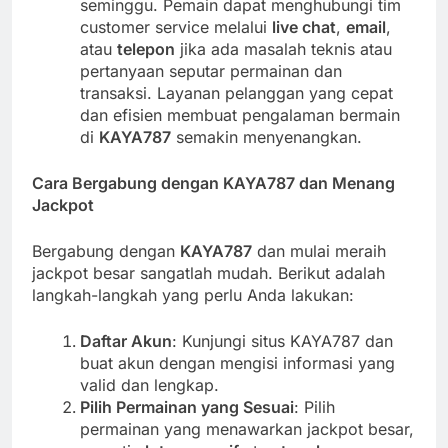
seminggu. Pemain dapat menghubungi tim
customer service melalui
live chat
,
email
,
atau
telepon
jika ada masalah teknis atau
pertanyaan seputar permainan dan
transaksi. Layanan pelanggan yang cepat
dan efisien membuat pengalaman bermain
di
KAYA787
semakin menyenangkan.
Cara Bergabung dengan KAYA787 dan Menang
Jackpot
Bergabung dengan
KAYA787
dan mulai meraih
jackpot besar sangatlah mudah. Berikut adalah
langkah-langkah yang perlu Anda lakukan:
Daftar Akun
: Kunjungi situs KAYA787 dan
buat akun dengan mengisi informasi yang
valid dan lengkap.
Pilih Permainan yang Sesuai
: Pilih
permainan yang menawarkan jackpot besar,