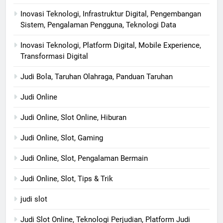
Inovasi Teknologi, Infrastruktur Digital, Pengembangan
Sistem, Pengalaman Pengguna, Teknologi Data
Inovasi Teknologi, Platform Digital, Mobile Experience,
Transformasi Digital
Judi Bola, Taruhan Olahraga, Panduan Taruhan
Judi Online
Judi Online, Slot Online, Hiburan
Judi Online, Slot, Gaming
Judi Online, Slot, Pengalaman Bermain
Judi Online, Slot, Tips & Trik
judi slot
Judi Slot Online, Teknologi Perjudian, Platform Judi