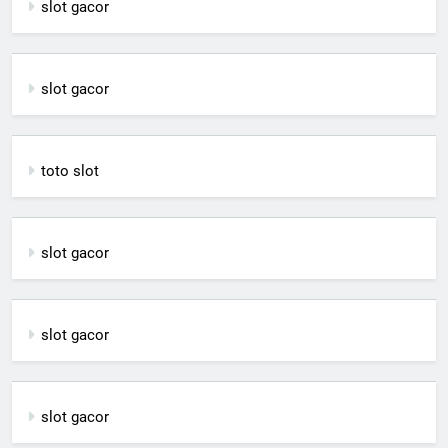
slot gacor
slot gacor
toto slot
slot gacor
slot gacor
slot gacor