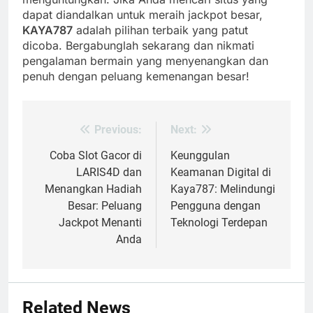
dapat diandalkan untuk meraih jackpot besar,
KAYA787
adalah pilihan terbaik yang patut
dicoba. Bergabunglah sekarang dan nikmati
pengalaman bermain yang menyenangkan dan
penuh dengan peluang kemenangan besar!
Previous:
Next:
Post
navigation
Coba Slot Gacor di
Keunggulan
LARIS4D dan
Keamanan Digital di
Menangkan Hadiah
Kaya787: Melindungi
Besar: Peluang
Pengguna dengan
Jackpot Menanti
Teknologi Terdepan
Anda
Related News