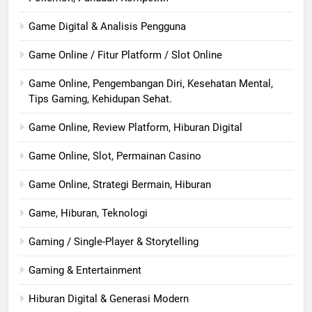
Game Digital & Analisis Pengguna
Game Online / Fitur Platform / Slot Online
Game Online, Pengembangan Diri, Kesehatan Mental,
Tips Gaming, Kehidupan Sehat.
Game Online, Review Platform, Hiburan Digital
Game Online, Slot, Permainan Casino
Game Online, Strategi Bermain, Hiburan
Game, Hiburan, Teknologi
Gaming / Single-Player & Storytelling
Gaming & Entertainment
Hiburan Digital & Generasi Modern