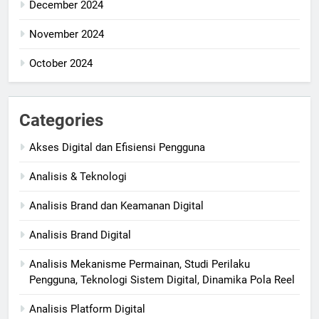
December 2024
November 2024
October 2024
Categories
Akses Digital dan Efisiensi Pengguna
Analisis & Teknologi
Analisis Brand dan Keamanan Digital
Analisis Brand Digital
Analisis Mekanisme Permainan, Studi Perilaku
Pengguna, Teknologi Sistem Digital, Dinamika Pola Reel
Analisis Platform Digital