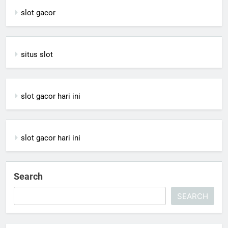
slot gacor
situs slot
slot gacor hari ini
slot gacor hari ini
Search
SEARCH