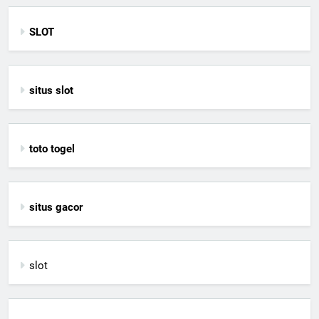
SLOT
situs slot
toto togel
situs gacor
slot