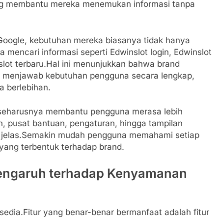
yang membantu mereka menemukan informasi tanpa
 Google, kebutuhan mereka biasanya tidak hanya
encari informasi seperti Edwinslot login, Edwinslot
inslot terbaru.Hal ini menunjukkan bahwa brand
g menjawab kebutuhan pengguna secara lengkap,
 berlebihan.
e seharusnya membantu pengguna merasa lebih
, pusat bantuan, pengaturan, hingga tampilan
ng jelas.Semakin mudah pengguna memahami setiap
 yang terbentuk terhadap brand.
pengaruh terhadap Kenyamanan
sedia.Fitur yang benar-benar bermanfaat adalah fitur