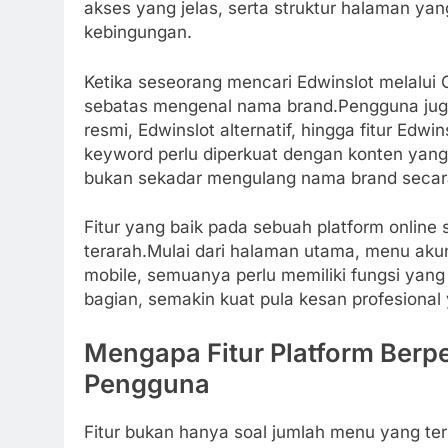
akses yang jelas, serta struktur halaman 
kebingungan.
Ketika seseorang mencari Edwinslot melalui
sebatas mengenal nama brand.Pengguna juga m
resmi, Edwinslot alternatif, hingga fitur Edw
keyword perlu diperkuat dengan konten yan
bukan sekadar mengulang nama brand secara
Fitur yang baik pada sebuah platform onlin
terarah.Mulai dari halaman utama, menu akun
mobile, semuanya perlu memiliki fungsi ya
bagian, semakin kuat pula kesan profesional
Mengapa Fitur Platform Ber
Pengguna
Fitur bukan hanya soal jumlah menu yang ter