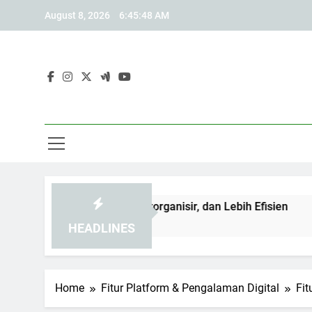
Skip
August 8, 2026
6:45:49 AM
to
content
Fab
Temukan Pa
g Ringkas, Terorganisir, dan Lebih Efisien
LEBAH4D u
2 Weeks Ago
HEADLINES
Home
Fitur Platform & Pengalaman Digital
Fi