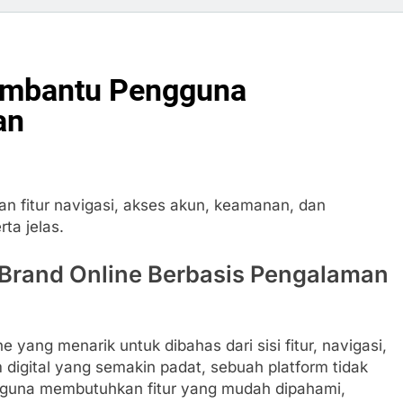
Membantu Pengguna
an
an fitur navigasi, akses akun, keamanan, dan
ta jelas.
 Brand Online Berbasis Pengalaman
 yang menarik untuk dibahas dari sisi fitur, navigasi,
igital yang semakin padat, sebuah platform tidak
gguna membutuhkan fitur yang mudah dipahami,