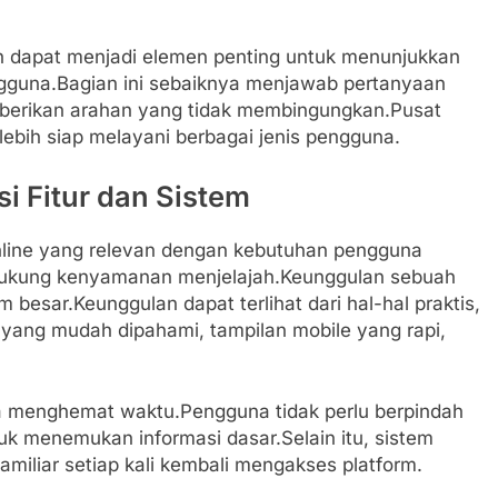
 dapat menjadi elemen penting untuk menunjukkan
guna.Bagian ini sebaiknya menjawab pertanyaan
berikan arahan yang tidak membingungkan.Pusat
ebih siap melayani berbagai jenis pengguna.
i Fitur dan Sistem
online yang relevan dengan kebutuhan pengguna
dukung kenyamanan menjelajah.Keunggulan sebuah
m besar.Keunggulan dapat terlihat dari hal-hal praktis,
n yang mudah dipahami, tampilan mobile yang rapi,
a menghemat waktu.Pengguna tidak perlu berpindah
uk menemukan informasi dasar.Selain itu, sistem
iliar setiap kali kembali mengakses platform.