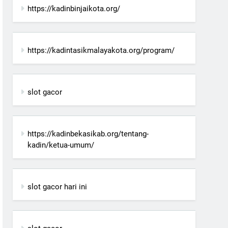
https://kadinbinjaikota.org/
https://kadintasikmalayakota.org/program/
slot gacor
https://kadinbekasikab.org/tentang-
kadin/ketua-umum/
slot gacor hari ini