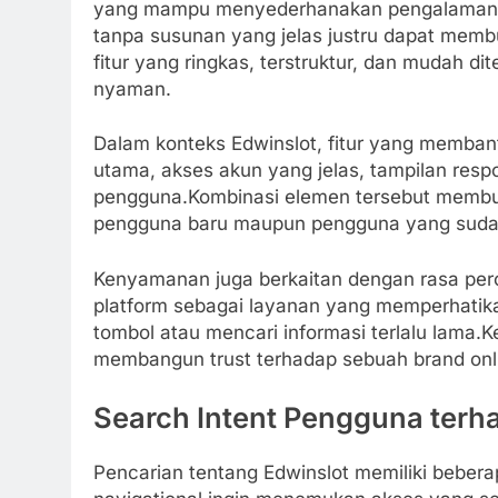
yang mampu menyederhanakan pengalaman p
tanpa susunan yang jelas justru dapat memb
fitur yang ringkas, terstruktur, dan mudah 
nyaman.
Dalam konteks Edwinslot, fitur yang memba
utama, akses akun yang jelas, tampilan respo
pengguna.Kombinasi elemen tersebut membuat
pengguna baru maupun pengguna yang sudah
Kenyamanan juga berkaitan dengan rasa perca
platform sebagai layanan yang memperhatika
tombol atau mencari informasi terlalu lama.K
membangun trust terhadap sebuah brand onl
Search Intent Pengguna terha
Pencarian tentang Edwinslot memiliki bebe