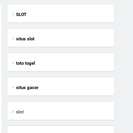
SLOT
situs slot
toto togel
situs gacor
slot