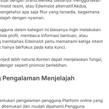
sesuai dengan brand.Mereka biasanya menggunakan
inslot resmi, atau Edwinslot alternatif.Kedua,
mengetahui apa saja fitur yang tersedia, bagaimana
jelajah dengan nyaman.
Pengguna dalam kategori ini biasanya ingin melakukan
lola profil, membaca informasi bantuan, atau
ng membahas Edwinslot perlu memahami ketiga intent
k hanya berfokus pada kata kunci.
jadi lebih natural.Konten dapat menjelaskan fungsi,
engar seperti promosi berlebihan.
 Pengalaman Menjelajah
nentukan pengalaman pengguna.Platform online yang
h ditemukan dan mudah dipahami.Pengguna