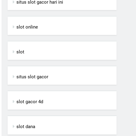
situs slot gacor hari ini
slot online
slot
situs slot gacor
slot gacor 4d
slot dana