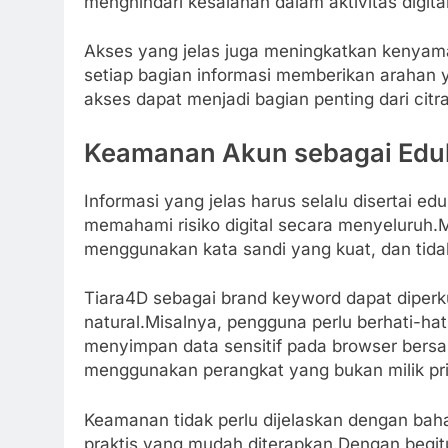
menghindari kesalahan dalam aktivitas digital
Akses yang jelas juga meningkatkan kenyam
setiap bagian informasi memberikan arahan 
akses dapat menjadi bagian penting dari citra
Keamanan Akun sebagai Edu
Informasi yang jelas harus selalu disertai e
memahami risiko digital secara menyeluruh.M
menggunakan kata sandi yang kuat, dan tida
Tiara4D sebagai brand keyword dapat dipe
natural.Misalnya, pengguna perlu berhati-ha
menyimpan data sensitif pada browser bersama
menggunakan perangkat yang bukan milik pri
Keamanan tidak perlu dijelaskan dengan ba
praktis yang mudah diterapkan.Dengan begitu