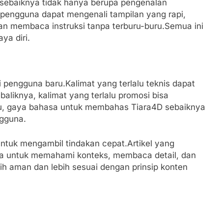
s sebaiknya tidak hanya berupa pengenalan
 pengguna dapat mengenali tampilan yang rapi,
an membaca instruksi tanpa terburu-buru.Semua ini
ya diri.
 pengguna baru.Kalimat yang terlalu teknis dapat
liknya, kalimat yang terlalu promosi bisa
itu, gaya bahasa untuk membahas Tiara4D sebaiknya
ngguna.
tuk mengambil tindakan cepat.Artikel yang
aca untuk memahami konteks, membaca detail, dan
bih aman dan lebih sesuai dengan prinsip konten