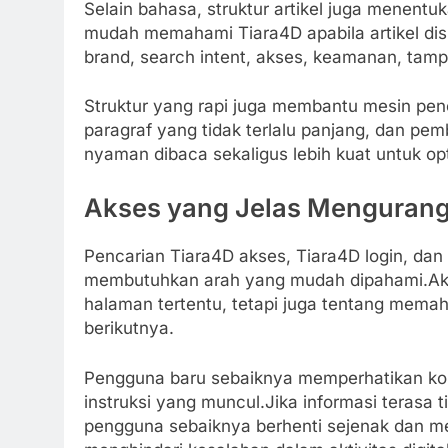
Selain bahasa, struktur artikel juga menen
mudah memahami Tiara4D apabila artikel dis
brand, search intent, akses, keamanan, tam
Struktur yang rapi juga membantu mesin penc
paragraf yang tidak terlalu panjang, dan pe
nyaman dibaca sekaligus lebih kuat untuk op
Akses yang Jelas Mengurang
Pencarian Tiara4D akses, Tiara4D login, d
membutuhkan arah yang mudah dipahami.Ak
halaman tertentu, tetapi juga tentang mema
berikutnya.
Pengguna baru sebaiknya memperhatikan kons
instruksi yang muncul.Jika informasi terasa ti
pengguna sebaiknya berhenti sejenak dan me