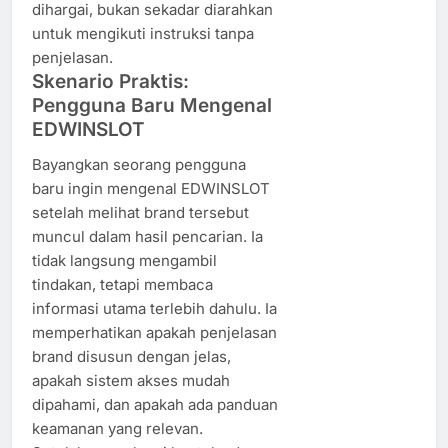
dihargai, bukan sekadar diarahkan
untuk mengikuti instruksi tanpa
penjelasan.
Skenario Praktis:
Pengguna Baru Mengenal
EDWINSLOT
Bayangkan seorang pengguna
baru ingin mengenal EDWINSLOT
setelah melihat brand tersebut
muncul dalam hasil pencarian. Ia
tidak langsung mengambil
tindakan, tetapi membaca
informasi utama terlebih dahulu. Ia
memperhatikan apakah penjelasan
brand disusun dengan jelas,
apakah sistem akses mudah
dipahami, dan apakah ada panduan
keamanan yang relevan.