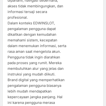
dipahami, navigasi sederhana,
akses tidak membingungkan, dan
informasi tersaji secara
profesional.
Dalam konteks EDWINSLOT,
pengalaman pengguna dapat
dikaitkan dengan kemudahan
memahami sistem, kecepatan
dalam menemukan informasi, serta
rasa aman saat mengelola akun.
Pengguna tidak ingin diarahkan
pada proses yang rumit. Mereka
membutuhkan alur yang jelas dan
instruksi yang mudah diikuti.
Brand digital yang memperhatikan
pengalaman pengguna biasanya
lebih mudah mendapatkan
kepercayaan jangka panjang. Hal
ini karena pengguna merasa