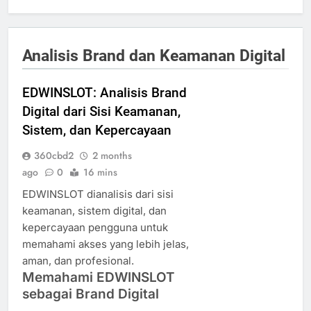
Analisis Brand dan Keamanan Digital
EDWINSLOT: Analisis Brand
Digital dari Sisi Keamanan,
Sistem, dan Kepercayaan
360cbd2
2 months
ago
0
16 mins
EDWINSLOT dianalisis dari sisi
keamanan, sistem digital, dan
kepercayaan pengguna untuk
memahami akses yang lebih jelas,
aman, dan profesional.
Memahami EDWINSLOT
sebagai Brand Digital