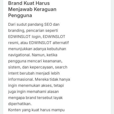
Brand Kuat Harus
Menjawab Keraguan
Pengguna
Dari sudut pandang SEO dan
branding, pencarian seperti
EDWINSLOT login, EDWINSLOT
resmi, atau EDWINSLOT alternatif
menunjukkan adanya kebutuhan
navigational. Namun, ketika
pengguna mencari keamanan,
sistem, dan kepercayaan, search
intent berubah menjadi lebih
informasional. Mereka tidak hanya
ingin menemukan akses, tetapi
juga ingin memahami alasan
mengapa brand tersebut layak
diperhatikan.
Konten yang kuat harus mampu