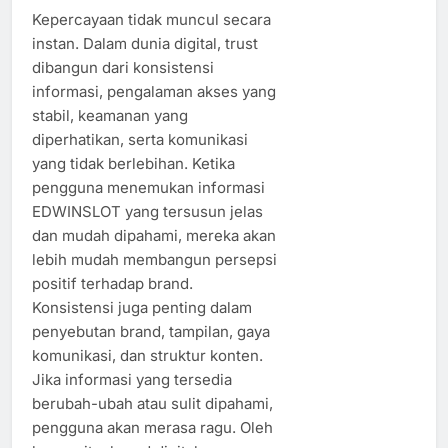
Kepercayaan tidak muncul secara
instan. Dalam dunia digital, trust
dibangun dari konsistensi
informasi, pengalaman akses yang
stabil, keamanan yang
diperhatikan, serta komunikasi
yang tidak berlebihan. Ketika
pengguna menemukan informasi
EDWINSLOT yang tersusun jelas
dan mudah dipahami, mereka akan
lebih mudah membangun persepsi
positif terhadap brand.
Konsistensi juga penting dalam
penyebutan brand, tampilan, gaya
komunikasi, dan struktur konten.
Jika informasi yang tersedia
berubah-ubah atau sulit dipahami,
pengguna akan merasa ragu. Oleh