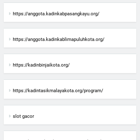
https://anggota.kadinkabpasangkayu.org/
https://anggota.kadinkablimapuluhkota.org/
https://kadinbinjaikota.org/
https://kadintasikmalayakota.org/program/
slot gacor