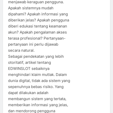
menjawab keraguan pengguna.
Apakah sistemnya mudah
dipahami? Apakah informasi yang
diberikan jelas? Apakah pengguna
diberi edukasi tentang keamanan
akun? Apakah pengalaman akses
terasa profesional? Pertanyaan-
pertanyaan ini perlu dijawab
secara natural.
Sebagai pendekatan yang lebih
otoritatif, artikel tentang
EDWINSLOT sebaiknya
menghindari klaim mutlak. Dalam
dunia digital, tidak ada sistem yang
sepenuhnya bebas risiko. Yang
dapat dilakukan adalah
membangun sistem yang tertata,
memberikan informasi yang jelas,
dan mendorong pengguna