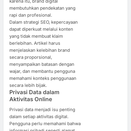
karena itu, brand digital
membutuhkan pendekatan yang
rapi dan profesional.
Dalam strategi SEO, kepercayaan
dapat diperkuat melalui konten
yang tidak membuat klaim
berlebihan. Artikel harus
menjelaskan kelebihan brand
secara proporsional,
menyampaikan batasan dengan
wajar, dan membantu pengguna
memahami konteks penggunaan
secara lebih bijak.
Privasi Data dalam
Aktivitas Online
Privasi data menjadi isu penting
dalam setiap aktivitas digital.
Pengguna perlu memahami bahwa
informasi pribadi seperti alamat