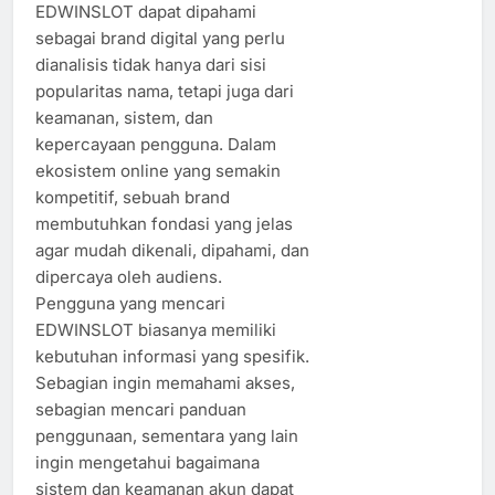
EDWINSLOT dapat dipahami
sebagai brand digital yang perlu
dianalisis tidak hanya dari sisi
popularitas nama, tetapi juga dari
keamanan, sistem, dan
kepercayaan pengguna. Dalam
ekosistem online yang semakin
kompetitif, sebuah brand
membutuhkan fondasi yang jelas
agar mudah dikenali, dipahami, dan
dipercaya oleh audiens.
Pengguna yang mencari
EDWINSLOT biasanya memiliki
kebutuhan informasi yang spesifik.
Sebagian ingin memahami akses,
sebagian mencari panduan
penggunaan, sementara yang lain
ingin mengetahui bagaimana
sistem dan keamanan akun dapat