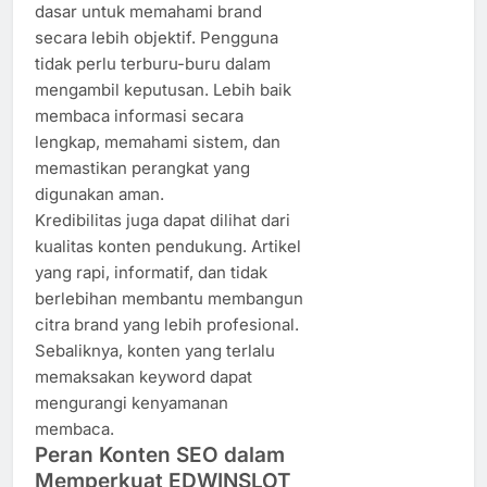
dasar untuk memahami brand
secara lebih objektif. Pengguna
tidak perlu terburu-buru dalam
mengambil keputusan. Lebih baik
membaca informasi secara
lengkap, memahami sistem, dan
memastikan perangkat yang
digunakan aman.
Kredibilitas juga dapat dilihat dari
kualitas konten pendukung. Artikel
yang rapi, informatif, dan tidak
berlebihan membantu membangun
citra brand yang lebih profesional.
Sebaliknya, konten yang terlalu
memaksakan keyword dapat
mengurangi kenyamanan
membaca.
Peran Konten SEO dalam
Memperkuat EDWINSLOT