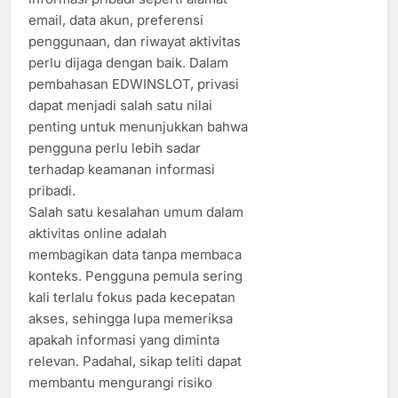
email, data akun, preferensi
penggunaan, dan riwayat aktivitas
perlu dijaga dengan baik. Dalam
pembahasan EDWINSLOT, privasi
dapat menjadi salah satu nilai
penting untuk menunjukkan bahwa
pengguna perlu lebih sadar
terhadap keamanan informasi
pribadi.
Salah satu kesalahan umum dalam
aktivitas online adalah
membagikan data tanpa membaca
konteks. Pengguna pemula sering
kali terlalu fokus pada kecepatan
akses, sehingga lupa memeriksa
apakah informasi yang diminta
relevan. Padahal, sikap teliti dapat
membantu mengurangi risiko