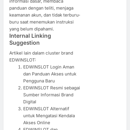
informasi dasar, membaca
panduan dengan teliti, menjaga
keamanan akun, dan tidak terburu-
buru saat menemukan instruksi
yang belum dipahami.
Internal Linking
Suggestion
Artikel lain dalam cluster brand
EDWINSLOT:
EDWINSLOT Login Aman
dan Panduan Akses untuk
Pengguna Baru
EDWINSLOT Resmi sebagai
Sumber Informasi Brand
Digital
EDWINSLOT Alternatif
untuk Mengatasi Kendala
Akses Online
EDWINSLOT dan