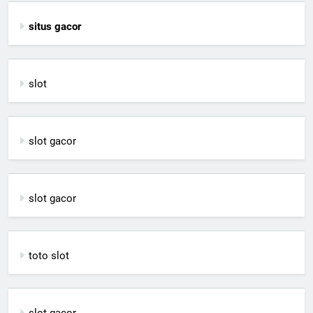
situs gacor
slot
slot gacor
slot gacor
toto slot