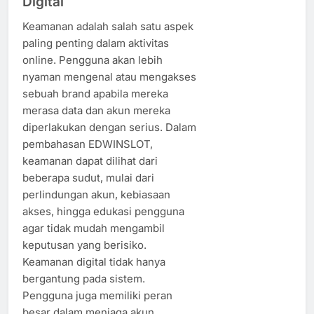
Digital
Keamanan adalah salah satu aspek
paling penting dalam aktivitas
online. Pengguna akan lebih
nyaman mengenal atau mengakses
sebuah brand apabila mereka
merasa data dan akun mereka
diperlakukan dengan serius. Dalam
pembahasan EDWINSLOT,
keamanan dapat dilihat dari
beberapa sudut, mulai dari
perlindungan akun, kebiasaan
akses, hingga edukasi pengguna
agar tidak mudah mengambil
keputusan yang berisiko.
Keamanan digital tidak hanya
bergantung pada sistem.
Pengguna juga memiliki peran
besar dalam menjaga akun