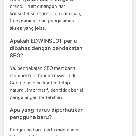
brand. Trust dibangun dari
konsistensi informasi, keamanan,
transparansi, dan pengalaman
akses yang jelas.
Apakah EDWINSLOT perlu
dibahas dengan pendekatan
SEO?
Ya, pendekatan SEO membantu
memperkuat brand keyword di
Google selama konten tetap
natural, informatif, dan tidak berisi
pengulangan berlebihan.
Apa yang harus diperhatikan
pengguna baru?
Pengguna baru perlu memahami