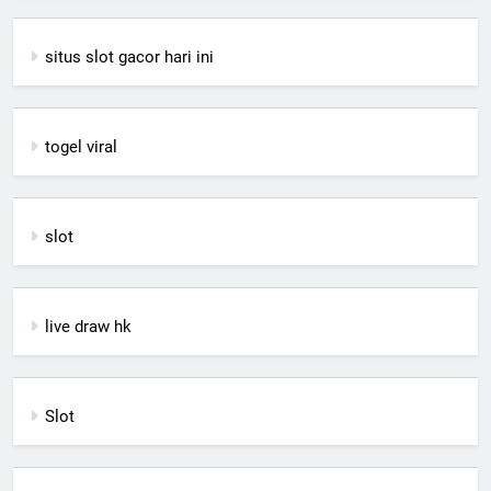
situs slot gacor hari ini
togel viral
slot
live draw hk
Slot