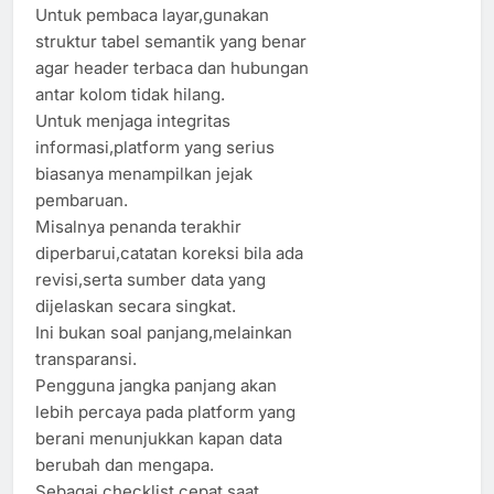
Untuk pembaca layar,gunakan
struktur tabel semantik yang benar
agar header terbaca dan hubungan
antar kolom tidak hilang.
Untuk menjaga integritas
informasi,platform yang serius
biasanya menampilkan jejak
pembaruan.
Misalnya penanda terakhir
diperbarui,catatan koreksi bila ada
revisi,serta sumber data yang
dijelaskan secara singkat.
Ini bukan soal panjang,melainkan
transparansi.
Pengguna jangka panjang akan
lebih percaya pada platform yang
berani menunjukkan kapan data
berubah dan mengapa.
Sebagai checklist cepat saat