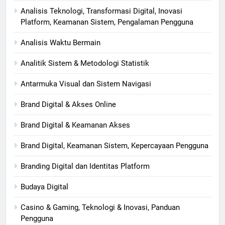
Analisis Teknologi, Transformasi Digital, Inovasi
Platform, Keamanan Sistem, Pengalaman Pengguna
Analisis Waktu Bermain
Analitik Sistem & Metodologi Statistik
Antarmuka Visual dan Sistem Navigasi
Brand Digital & Akses Online
Brand Digital & Keamanan Akses
Brand Digital, Keamanan Sistem, Kepercayaan Pengguna
Branding Digital dan Identitas Platform
Budaya Digital
Casino & Gaming, Teknologi & Inovasi, Panduan
Pengguna