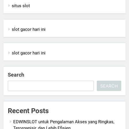
situs slot
slot gacor hari ini
slot gacor hari ini
Search
SEARCH
Recent Posts
EDWINSLOT untuk Pengalaman Akses yang Ringkas,
Terorganisir, dan Lebih Efisien