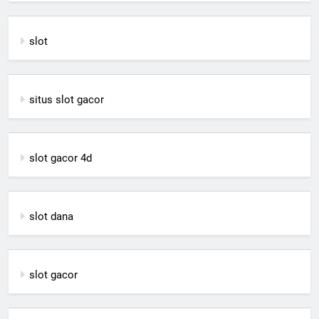
slot
situs slot gacor
slot gacor 4d
slot dana
slot gacor