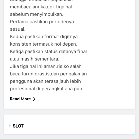
membaca angka,cek tiga hal
sebelum menyimpulkan.
Pertama pastikan periodenya
sesuai.
Kedua pastikan format digitnya
konsisten termasuk nol depan.
Ketiga pastikan status datanya final
atau masih sementara.
Jika tiga hal ini aman,risiko salah
baca turun drastis,dan pengalaman
pengguna akan terasa jauh lebih
profesional di perangkat apa pun.
Read More
SLOT