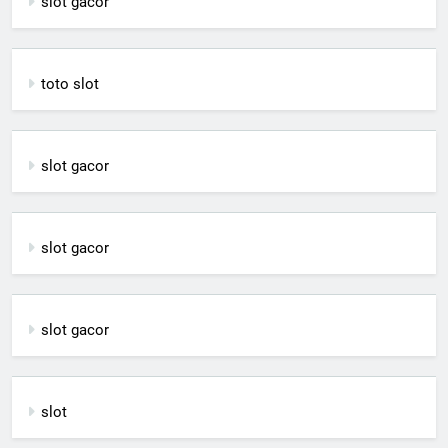
slot gacor
toto slot
slot gacor
slot gacor
slot gacor
slot