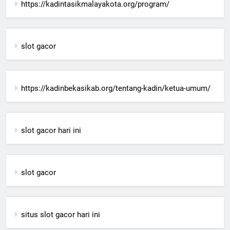
https://kadintasikmalayakota.org/program/
slot gacor
https://kadinbekasikab.org/tentang-kadin/ketua-umum/
slot gacor hari ini
slot gacor
situs slot gacor hari ini