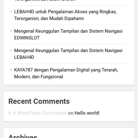
LEBAH4D untuk Pengalaman Akses yang Ringkas,
Terorganisir, dan Mudah Dipahami
Mengenal Keunggulan Tampilan dan Sistem Navigasi
EDWINSLOT
Mengenal Keunggulan Tampilan dan Sistem Navigasi
LEBAH4D
KAYA787 dengan Pengalaman Digital yang Terarah,
Modern, dan Fungsional
Recent Comments
A WordPress Commenter
on
Hello world!
Archives