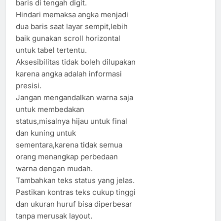
baris di tengah digit.
Hindari memaksa angka menjadi
dua baris saat layar sempit,lebih
baik gunakan scroll horizontal
untuk tabel tertentu.
Aksesibilitas tidak boleh dilupakan
karena angka adalah informasi
presisi.
Jangan mengandalkan warna saja
untuk membedakan
status,misalnya hijau untuk final
dan kuning untuk
sementara,karena tidak semua
orang menangkap perbedaan
warna dengan mudah.
Tambahkan teks status yang jelas.
Pastikan kontras teks cukup tinggi
dan ukuran huruf bisa diperbesar
tanpa merusak layout.