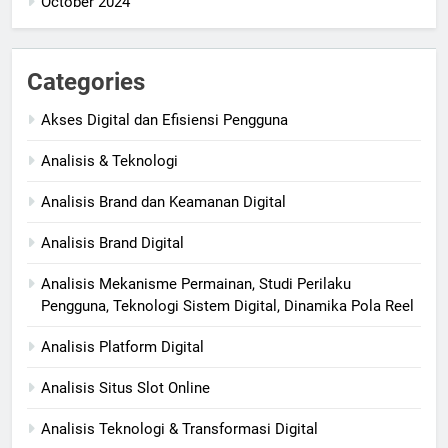
October 2024
Categories
Akses Digital dan Efisiensi Pengguna
Analisis & Teknologi
Analisis Brand dan Keamanan Digital
Analisis Brand Digital
Analisis Mekanisme Permainan, Studi Perilaku
Pengguna, Teknologi Sistem Digital, Dinamika Pola Reel
Analisis Platform Digital
Analisis Situs Slot Online
Analisis Teknologi & Transformasi Digital