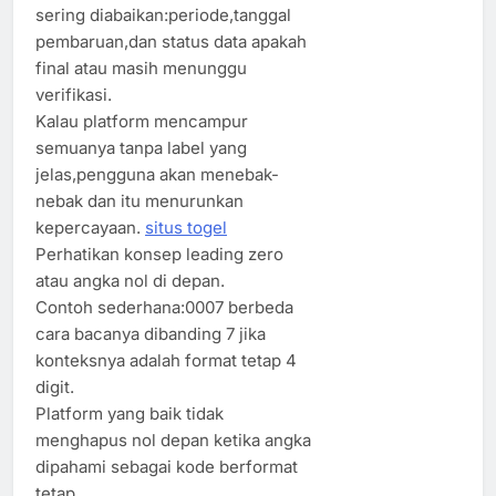
sering diabaikan:periode,tanggal
pembaruan,dan status data apakah
final atau masih menunggu
verifikasi.
Kalau platform mencampur
semuanya tanpa label yang
jelas,pengguna akan menebak-
nebak dan itu menurunkan
kepercayaan.
situs togel
Perhatikan konsep leading zero
atau angka nol di depan.
Contoh sederhana:0007 berbeda
cara bacanya dibanding 7 jika
konteksnya adalah format tetap 4
digit.
Platform yang baik tidak
menghapus nol depan ketika angka
dipahami sebagai kode berformat
tetap.