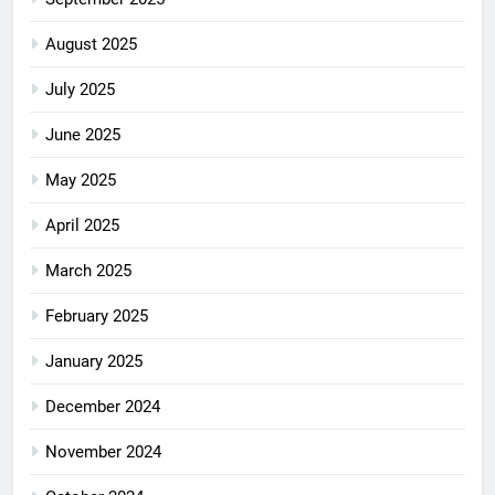
August 2025
July 2025
June 2025
May 2025
April 2025
March 2025
February 2025
January 2025
December 2024
November 2024