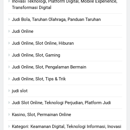
Inovasi Teknologi, Platform Digital, Mobile Experience,
Transformasi Digital
Judi Bola, Taruhan Olahraga, Panduan Taruhan
Judi Online
Judi Online, Slot Online, Hiburan
Judi Online, Slot, Gaming
Judi Online, Slot, Pengalaman Bermain
Judi Online, Slot, Tips & Trik
judi slot
Judi Slot Online, Teknologi Perjudian, Platform Judi
Kasino, Slot, Permainan Online
Kategori: Keamanan Digital, Teknologi Informasi, Inovasi