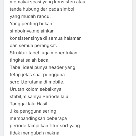
memakai spasi yang konsisten atau
tanda hubung daripada simbol
yang mudah rancu.
Yang penting bukan
simbolnya,melainkan
konsistensinya di semua halaman
dan semua perangkat.
Struktur tabel juga menentukan
tingkat salah baca.
Tabel ideal punya header yang
tetap jelas saat pengguna
scroll,terutama di mobile.
Urutan kolom sebaiknya
stabil,misalnya Periode lalu
Tanggal lalu Hasil.
Jika pengguna sering
membandingkan beberapa
periode,tampilkan fitur sort yang
tidak mengubah makna