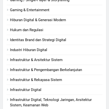
Gaming / Single-Player & Storytelling
Gaming & Entertainment
Hiburan Digital & Generasi Modern
Hukum dan Regulasi
Identitas Brand dan Strategi Digital
Industri Hiburan Digital
Infrastruktur & Arsitektur Sistem
Infrastruktur & Pengembangan Berkelanjutan
Infrastruktur & Rekayasa Sistem
Infrastruktur Digital
Infrastruktur Digital, Teknologi Jaringan, Arsitektur
Sistem, Keamanan Web