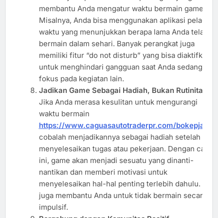
membantu Anda mengatur waktu bermain game.
Misalnya, Anda bisa menggunakan aplikasi pelacak
waktu yang menunjukkan berapa lama Anda telah
bermain dalam sehari. Banyak perangkat juga
memiliki fitur “do not disturb” yang bisa diaktifkan
untuk menghindari gangguan saat Anda sedang
fokus pada kegiatan lain.
Jadikan Game Sebagai Hadiah, Bukan Rutinitas
Jika Anda merasa kesulitan untuk mengurangi
waktu bermain
https://www.caguasautotraderpr.com/bokepjavv/
,
cobalah menjadikannya sebagai hadiah setelah
menyelesaikan tugas atau pekerjaan. Dengan cara
ini, game akan menjadi sesuatu yang dinanti-
nantikan dan memberi motivasi untuk
menyelesaikan hal-hal penting terlebih dahulu. Ini
juga membantu Anda untuk tidak bermain secara
impulsif.