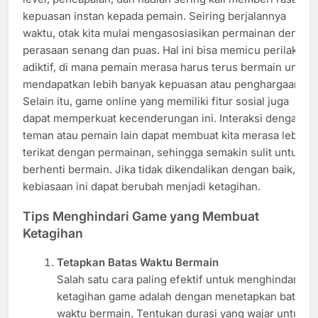
kepuasan instan kepada pemain. Seiring berjalannya
waktu, otak kita mulai mengasosiasikan permainan dengan
perasaan senang dan puas. Hal ini bisa memicu perilaku
adiktif, di mana pemain merasa harus terus bermain untuk
mendapatkan lebih banyak kepuasan atau penghargaan.
Selain itu, game online yang memiliki fitur sosial juga
dapat memperkuat kecenderungan ini. Interaksi dengan
teman atau pemain lain dapat membuat kita merasa lebih
terikat dengan permainan, sehingga semakin sulit untuk
berhenti bermain. Jika tidak dikendalikan dengan baik,
kebiasaan ini dapat berubah menjadi ketagihan.
Tips Menghindari Game yang Membuat
Ketagihan
Tetapkan Batas Waktu Bermain
Salah satu cara paling efektif untuk menghindari
ketagihan game adalah dengan menetapkan batas
waktu bermain. Tentukan durasi yang wajar untuk