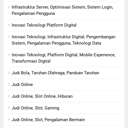
Infrastruktur Server, Optimisasi Sistem, Sistem Login,
Pengalaman Pengguna
Inovasi Teknologi Platform Digital
Inovasi Teknologi, Infrastruktur Digital, Pengembangan
Sistem, Pengalaman Pengguna, Teknologi Data
Inovasi Teknologi, Platform Digital, Mobile Experience,
Transformasi Digital
Judi Bola, Taruhan Olahraga, Panduan Taruhan
Judi Online
Judi Online, Slot Online, Hiburan
Judi Online, Slot, Gaming
Judi Online, Slot, Pengalaman Bermain