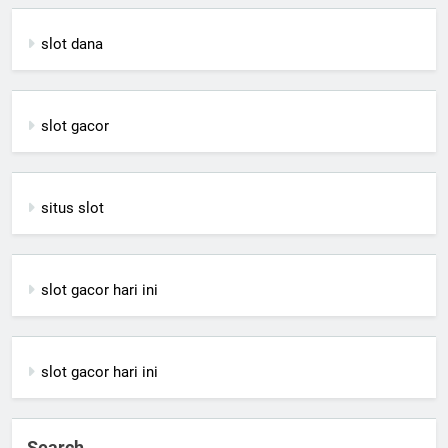
slot dana
slot gacor
situs slot
slot gacor hari ini
slot gacor hari ini
Search