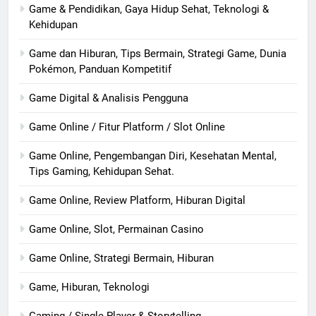
Game & Pendidikan, Gaya Hidup Sehat, Teknologi &
Kehidupan
Game dan Hiburan, Tips Bermain, Strategi Game, Dunia
Pokémon, Panduan Kompetitif
Game Digital & Analisis Pengguna
Game Online / Fitur Platform / Slot Online
Game Online, Pengembangan Diri, Kesehatan Mental,
Tips Gaming, Kehidupan Sehat.
Game Online, Review Platform, Hiburan Digital
Game Online, Slot, Permainan Casino
Game Online, Strategi Bermain, Hiburan
Game, Hiburan, Teknologi