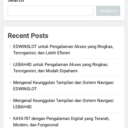
SEARCH
Recent Posts
EDWINSLOT untuk Pengalaman Akses yang Ringkas,
Terorganisir, dan Lebih Efisien
LEBAH4D untuk Pengalaman Akses yang Ringkas,
Terorganisir, dan Mudah Dipahami
Mengenal Keunggulan Tampilan dan Sistem Navigasi
EDWINSLOT
Mengenal Keunggulan Tampilan dan Sistem Navigasi
LEBAH4D
KAYA787 dengan Pengalaman Digital yang Terarah,
Modern, dan Fungsional