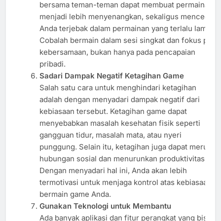
bersama teman-teman dapat membuat permainan
menjadi lebih menyenangkan, sekaligus mencegah
Anda terjebak dalam permainan yang terlalu lama.
Cobalah bermain dalam sesi singkat dan fokus pada
kebersamaan, bukan hanya pada pencapaian
pribadi.
Sadari Dampak Negatif Ketagihan Game
Salah satu cara untuk menghindari ketagihan
adalah dengan menyadari dampak negatif dari
kebiasaan tersebut. Ketagihan game dapat
menyebabkan masalah kesehatan fisik seperti
gangguan tidur, masalah mata, atau nyeri
punggung. Selain itu, ketagihan juga dapat merusak
hubungan sosial dan menurunkan produktivitas.
Dengan menyadari hal ini, Anda akan lebih
termotivasi untuk menjaga kontrol atas kebiasaan
bermain game Anda.
Gunakan Teknologi untuk Membantu
Ada banyak aplikasi dan fitur perangkat yang bisa