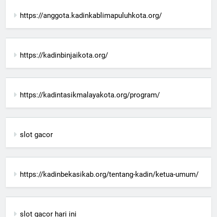
https://anggota.kadinkablimapuluhkota.org/
https://kadinbinjaikota.org/
https://kadintasikmalayakota.org/program/
slot gacor
https://kadinbekasikab.org/tentang-kadin/ketua-umum/
slot gacor hari ini