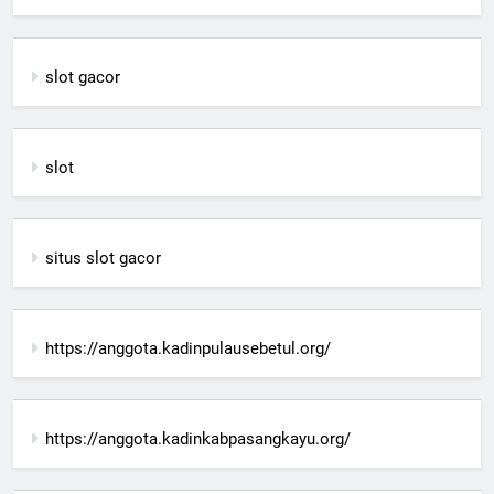
slot gacor
slot
situs slot gacor
https://anggota.kadinpulausebetul.org/
https://anggota.kadinkabpasangkayu.org/