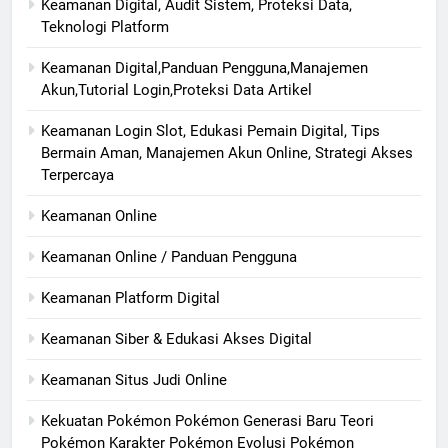
Keamanan Digital, Audit Sistem, Proteksi Data,
Teknologi Platform
Keamanan Digital,Panduan Pengguna,Manajemen
Akun,Tutorial Login,Proteksi Data Artikel
Keamanan Login Slot, Edukasi Pemain Digital, Tips
Bermain Aman, Manajemen Akun Online, Strategi Akses
Terpercaya
Keamanan Online
Keamanan Online / Panduan Pengguna
Keamanan Platform Digital
Keamanan Siber & Edukasi Akses Digital
Keamanan Situs Judi Online
Kekuatan Pokémon Pokémon Generasi Baru Teori
Pokémon Karakter Pokémon Evolusi Pokémon