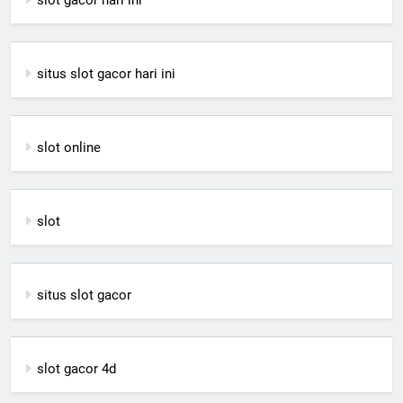
slot gacor hari ini
situs slot gacor hari ini
slot online
slot
situs slot gacor
slot gacor 4d