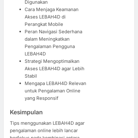
Digunakan
Cara Menjaga Keamanan
Akses LEBAH4D di
Perangkat Mobile
Peran Navigasi Sederhana
dalam Meningkatkan
Pengalaman Pengguna
LEBAH4D
Strategi Mengoptimalkan
Akses LEBAH4D agar Lebih
Stabil
Mengapa LEBAH4D Relevan
untuk Pengalaman Online
yang Responsif
Kesimpulan
Tips menggunakan LEBAH4D agar
pengalaman online lebih lancar
berfokus pada kombinasi antara