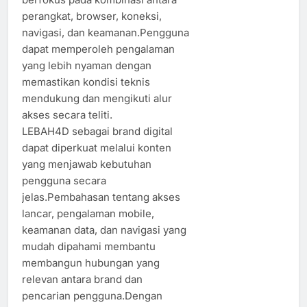
perangkat, browser, koneksi,
navigasi, dan keamanan.Pengguna
dapat memperoleh pengalaman
yang lebih nyaman dengan
memastikan kondisi teknis
mendukung dan mengikuti alur
akses secara teliti.
LEBAH4D sebagai brand digital
dapat diperkuat melalui konten
yang menjawab kebutuhan
pengguna secara
jelas.Pembahasan tentang akses
lancar, pengalaman mobile,
keamanan data, dan navigasi yang
mudah dipahami membantu
membangun hubungan yang
relevan antara brand dan
pencarian pengguna.Dengan