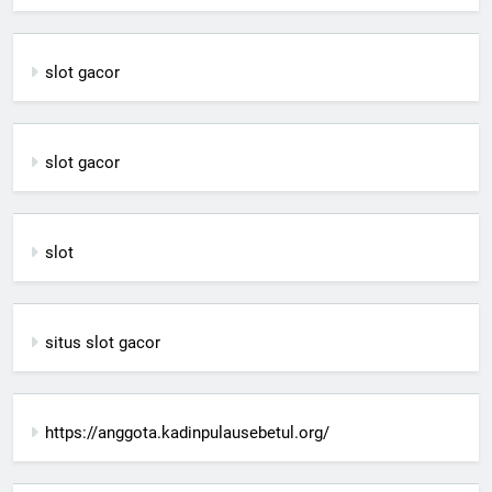
slot gacor
slot gacor
slot
situs slot gacor
https://anggota.kadinpulausebetul.org/