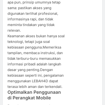
apa pun, prinsip umumnya tetap
sama: pastikan akses yang
digunakan terlihat profesional,
informasinya rapi, dan tidak
meminta tindakan yang tidak
relevan.
Keamanan akses bukan hanya soal
teknologi, tetapi juga soal
kebiasaan pengguna.Memeriksa
tampilan, membaca instruksi, dan
tidak terburu-buru memasukkan
informasi pribadi adalah langkah
dasar yang penting.Dengan
kebiasaan seperti ini, pengalaman
menggunakan LEBAH4D dapat
terasa lebih aman dan terkendali.
Optimalkan Penggunaan
di Perangkat Mobile