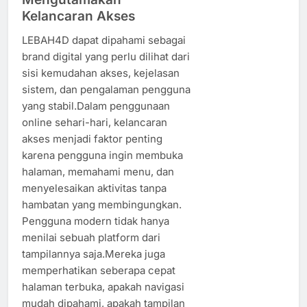
Kelancaran Akses
LEBAH4D dapat dipahami sebagai
brand digital yang perlu dilihat dari
sisi kemudahan akses, kejelasan
sistem, dan pengalaman pengguna
yang stabil.Dalam penggunaan
online sehari-hari, kelancaran
akses menjadi faktor penting
karena pengguna ingin membuka
halaman, memahami menu, dan
menyelesaikan aktivitas tanpa
hambatan yang membingungkan.
Pengguna modern tidak hanya
menilai sebuah platform dari
tampilannya saja.Mereka juga
memperhatikan seberapa cepat
halaman terbuka, apakah navigasi
mudah dipahami, apakah tampilan