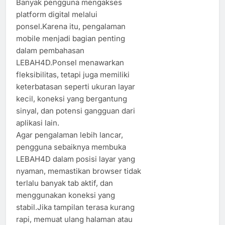
Banyak pengguna mengakses
platform digital melalui
ponsel.Karena itu, pengalaman
mobile menjadi bagian penting
dalam pembahasan
LEBAH4D.Ponsel menawarkan
fleksibilitas, tetapi juga memiliki
keterbatasan seperti ukuran layar
kecil, koneksi yang bergantung
sinyal, dan potensi gangguan dari
aplikasi lain.
Agar pengalaman lebih lancar,
pengguna sebaiknya membuka
LEBAH4D dalam posisi layar yang
nyaman, memastikan browser tidak
terlalu banyak tab aktif, dan
menggunakan koneksi yang
stabil.Jika tampilan terasa kurang
rapi, memuat ulang halaman atau