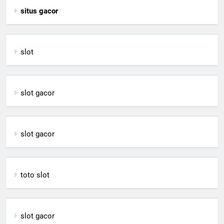
situs gacor
slot
slot gacor
slot gacor
toto slot
slot gacor