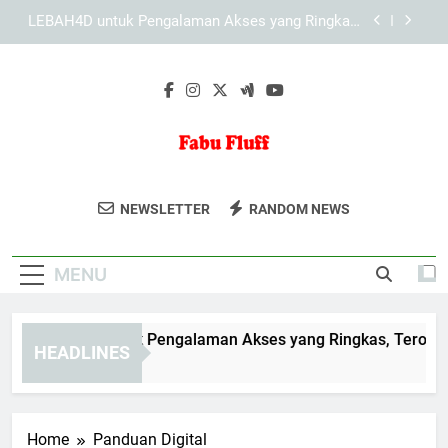
Skip
Mengenal Keunggulan Tampilan dan Sistem
to
Navigasi EDWINSLOT
content
Mengenal Keunggulan Tampilan dan Sistem
Navigasi LEBAH4D
EDWINSLOT untuk Pengalaman Akses yang
Ringkas, Terorganisir, dan Lebih Efisien
LEBAH4D untuk Pengalaman Akses yang Ringkas,
Terorganisir, dan Mudah Dipahami
Fabu Fluff
Temukan Pakaian Anak Yang
Mengenal Keunggulan Tampilan dan Sistem
NEWSLETTER
RANDOM NEWS
Navigasi EDWINSLOT
Berkualitas Dan Stylish Dari Fabu Fluff.
Mengenal Keunggulan Tampilan dan Sistem
Pilihan Terbaik Untuk Buah Hati Anda.
Navigasi LEBAH4D
MENU
WINSLOT untuk Pengalaman Akses yang Ringkas, Terorganisir,
HEADLINES
Weeks Ago
Home
Panduan Digital