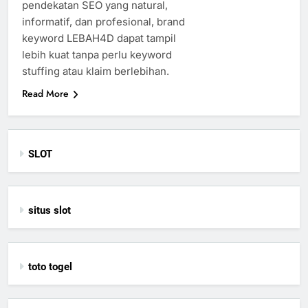
pendekatan SEO yang natural,
informatif, dan profesional, brand
keyword LEBAH4D dapat tampil
lebih kuat tanpa perlu keyword
stuffing atau klaim berlebihan.
Read More
SLOT
situs slot
toto togel