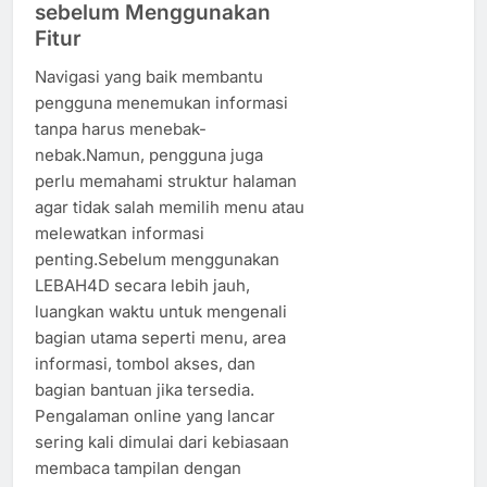
sebelum Menggunakan
Fitur
Navigasi yang baik membantu
pengguna menemukan informasi
tanpa harus menebak-
nebak.Namun, pengguna juga
perlu memahami struktur halaman
agar tidak salah memilih menu atau
melewatkan informasi
penting.Sebelum menggunakan
LEBAH4D secara lebih jauh,
luangkan waktu untuk mengenali
bagian utama seperti menu, area
informasi, tombol akses, dan
bagian bantuan jika tersedia.
Pengalaman online yang lancar
sering kali dimulai dari kebiasaan
membaca tampilan dengan