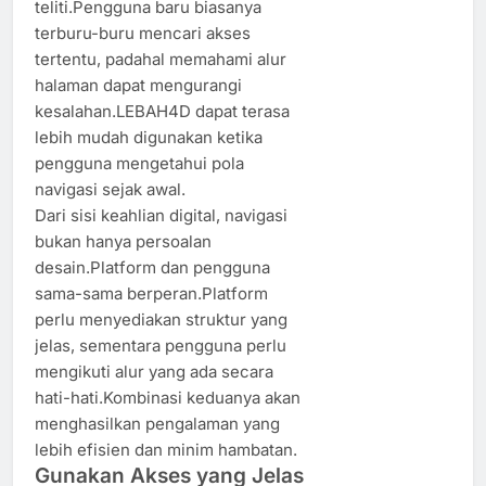
teliti.Pengguna baru biasanya
terburu-buru mencari akses
tertentu, padahal memahami alur
halaman dapat mengurangi
kesalahan.LEBAH4D dapat terasa
lebih mudah digunakan ketika
pengguna mengetahui pola
navigasi sejak awal.
Dari sisi keahlian digital, navigasi
bukan hanya persoalan
desain.Platform dan pengguna
sama-sama berperan.Platform
perlu menyediakan struktur yang
jelas, sementara pengguna perlu
mengikuti alur yang ada secara
hati-hati.Kombinasi keduanya akan
menghasilkan pengalaman yang
lebih efisien dan minim hambatan.
Gunakan Akses yang Jelas