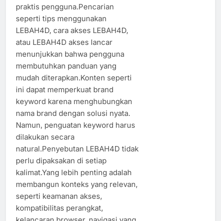
praktis pengguna.Pencarian
seperti tips menggunakan
LEBAH4D, cara akses LEBAH4D,
atau LEBAH4D akses lancar
menunjukkan bahwa pengguna
membutuhkan panduan yang
mudah diterapkan.Konten seperti
ini dapat memperkuat brand
keyword karena menghubungkan
nama brand dengan solusi nyata.
Namun, penguatan keyword harus
dilakukan secara
natural.Penyebutan LEBAH4D tidak
perlu dipaksakan di setiap
kalimat.Yang lebih penting adalah
membangun konteks yang relevan,
seperti keamanan akses,
kompatibilitas perangkat,
kelancaran browser, navigasi yang