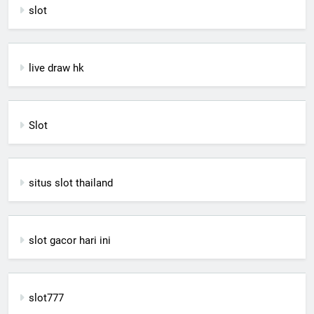
slot
live draw hk
Slot
situs slot thailand
slot gacor hari ini
slot777