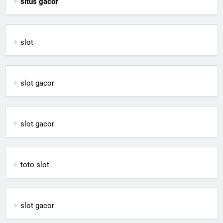
situs gacor
slot
slot gacor
slot gacor
toto slot
slot gacor