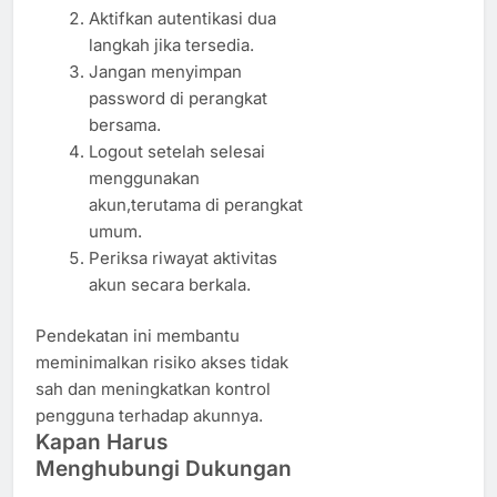
Aktifkan autentikasi dua
langkah jika tersedia.
Jangan menyimpan
password di perangkat
bersama.
Logout setelah selesai
menggunakan
akun,terutama di perangkat
umum.
Periksa riwayat aktivitas
akun secara berkala.
Pendekatan ini membantu
meminimalkan risiko akses tidak
sah dan meningkatkan kontrol
pengguna terhadap akunnya.
Kapan Harus
Menghubungi Dukungan