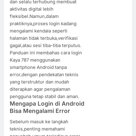
dan selalu terhubung membuat
aktivitas digital lebih
fleksibel.Namun,dalam
praktiknya,proses login kadang
mengalami kendala seperti
halaman tidak terbuka,verifikasi
gagal,atau sesi tiba-tiba terputus.
Panduan ini membahas cara login
Kaya 787 menggunakan
smartphone Android tanpa
error,dengan pendekatan teknis
yang terstruktur dan mudah
diterapkan agar pengalaman
pengguna tetap stabil dan aman.
Mengapa Login di Android
Bisa Mengalami Error
Sebelum masuk ke langkah
teknis,penting memahami