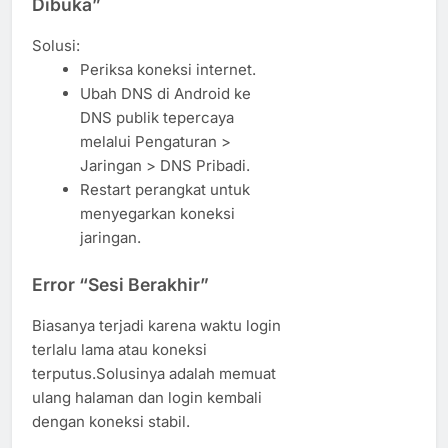
Dibuka”
Solusi:
Periksa koneksi internet.
Ubah DNS di Android ke
DNS publik tepercaya
melalui Pengaturan >
Jaringan > DNS Pribadi.
Restart perangkat untuk
menyegarkan koneksi
jaringan.
Error “Sesi Berakhir”
Biasanya terjadi karena waktu login
terlalu lama atau koneksi
terputus.Solusinya adalah memuat
ulang halaman dan login kembali
dengan koneksi stabil.