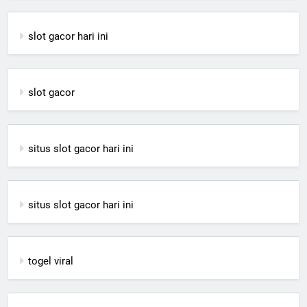
slot gacor hari ini
slot gacor
situs slot gacor hari ini
situs slot gacor hari ini
togel viral