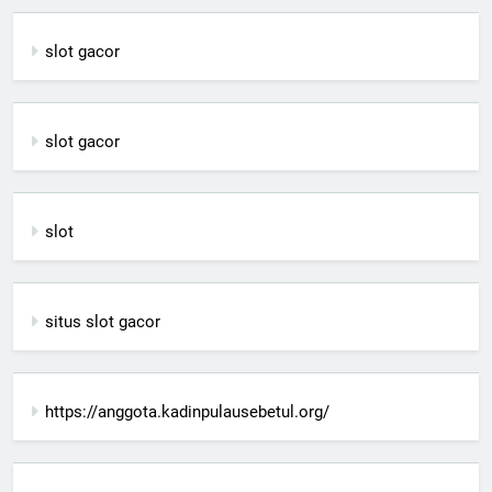
slot gacor
slot gacor
slot
situs slot gacor
https://anggota.kadinpulausebetul.org/