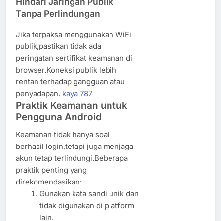
Hindari Jaringan Publik
Tanpa Perlindungan
Jika terpaksa menggunakan WiFi
publik,pastikan tidak ada
peringatan sertifikat keamanan di
browser.Koneksi publik lebih
rentan terhadap gangguan atau
penyadapan.
kaya 787
Praktik Keamanan untuk
Pengguna Android
Keamanan tidak hanya soal
berhasil login,tetapi juga menjaga
akun tetap terlindungi.Beberapa
praktik penting yang
direkomendasikan:
Gunakan kata sandi unik dan
tidak digunakan di platform
lain.