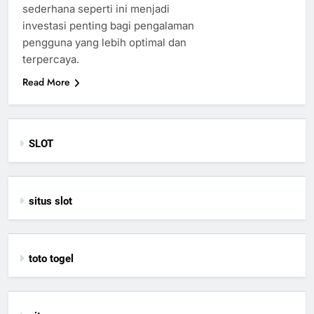
sederhana seperti ini menjadi
investasi penting bagi pengalaman
pengguna yang lebih optimal dan
terpercaya.
Read More
SLOT
situs slot
toto togel