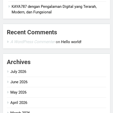
KAYA787 dengan Pengalaman Digital yang Terarah,
Modern, dan Fungsional
Recent Comments
A WordPress Commenter
on
Hello world!
Archives
July 2026
June 2026
May 2026
April 2026