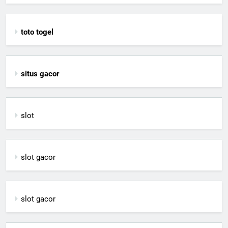
toto togel
situs gacor
slot
slot gacor
slot gacor