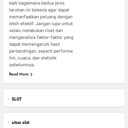
baik bagaimana kedua jenis
taruhan ini bekerja agar dapat
memanfaatkan peluang dengan
lebih efektif. Jangan lupa untuk
selalu melakukan riset dan
menganalisis faktor-faktor yang
dapat memengaruhi hasil
pertandingan, seperti performa
tim, cuaca, dan statistik
sebelumnya.
Read More
SLOT
situs slot