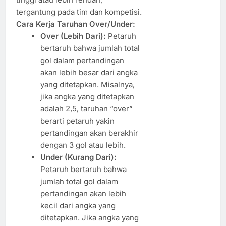
tergantung pada tim dan kompetisi.
Cara Kerja Taruhan Over/Under:
Over (Lebih Dari):
Petaruh
bertaruh bahwa jumlah total
gol dalam pertandingan
akan lebih besar dari angka
yang ditetapkan. Misalnya,
jika angka yang ditetapkan
adalah 2,5, taruhan “over”
berarti petaruh yakin
pertandingan akan berakhir
dengan 3 gol atau lebih.
Under (Kurang Dari):
Petaruh bertaruh bahwa
jumlah total gol dalam
pertandingan akan lebih
kecil dari angka yang
ditetapkan. Jika angka yang