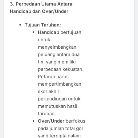
3. Perbedaan Utama Antara
Handicap dan Over/Under
Tujuan Taruhan:
Handicap
bertujuan
untuk
menyeimbangkan
peluang antara dua
tim yang memiliki
perbedaan kekuatan.
Petaruh harus
mempertimbangkan
skor akhir
pertandingan untuk
memutuskan hasil
taruhan.
Over/Under
berfokus
pada jumlah total gol
yang tercipta dalam