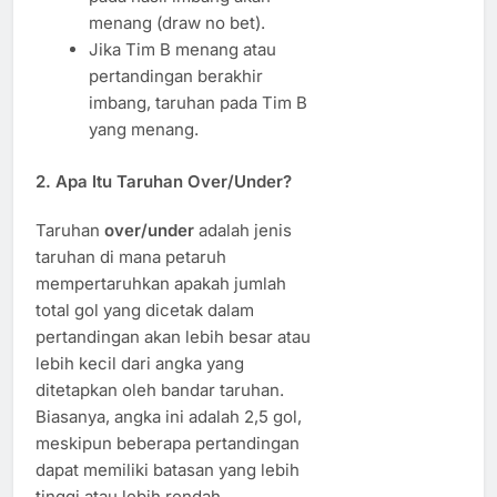
menang (draw no bet).
Jika Tim B menang atau
pertandingan berakhir
imbang, taruhan pada Tim B
yang menang.
2. Apa Itu Taruhan Over/Under?
Taruhan
over/under
adalah jenis
taruhan di mana petaruh
mempertaruhkan apakah jumlah
total gol yang dicetak dalam
pertandingan akan lebih besar atau
lebih kecil dari angka yang
ditetapkan oleh bandar taruhan.
Biasanya, angka ini adalah 2,5 gol,
meskipun beberapa pertandingan
dapat memiliki batasan yang lebih
tinggi atau lebih rendah,