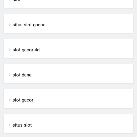
situs slot gacor
slot gacor 4d
slot dana
slot gacor
situs slot