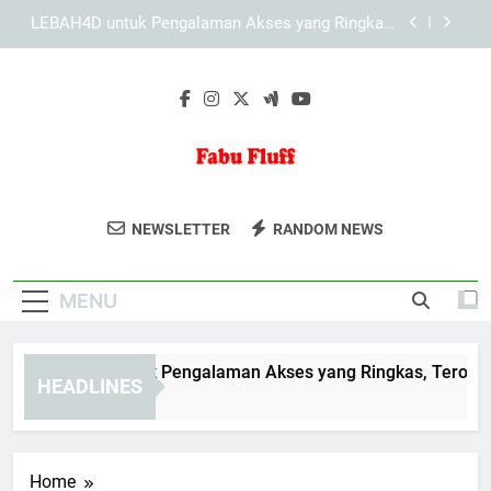
Skip
Mengenal Keunggulan Tampilan dan Sistem
to
Navigasi EDWINSLOT
content
Mengenal Keunggulan Tampilan dan Sistem
Navigasi LEBAH4D
EDWINSLOT untuk Pengalaman Akses yang
Ringkas, Terorganisir, dan Lebih Efisien
LEBAH4D untuk Pengalaman Akses yang Ringkas,
Terorganisir, dan Mudah Dipahami
Fabu Fluff
Temukan Pakaian Anak Yang
Mengenal Keunggulan Tampilan dan Sistem
NEWSLETTER
RANDOM NEWS
Navigasi EDWINSLOT
Berkualitas Dan Stylish Dari Fabu Fluff.
Mengenal Keunggulan Tampilan dan Sistem
Pilihan Terbaik Untuk Buah Hati Anda.
Navigasi LEBAH4D
MENU
WINSLOT untuk Pengalaman Akses yang Ringkas, Terorganisir,
HEADLINES
Weeks Ago
Home