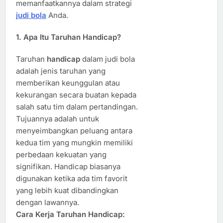
memanfaatkannya dalam strategi
judi bola
Anda.
1. Apa Itu Taruhan Handicap?
Taruhan
handicap
dalam judi bola
adalah jenis taruhan yang
memberikan keunggulan atau
kekurangan secara buatan kepada
salah satu tim dalam pertandingan.
Tujuannya adalah untuk
menyeimbangkan peluang antara
kedua tim yang mungkin memiliki
perbedaan kekuatan yang
signifikan. Handicap biasanya
digunakan ketika ada tim favorit
yang lebih kuat dibandingkan
dengan lawannya.
Cara Kerja Taruhan Handicap: