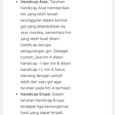
Handicap Asia:
Taruhan
handicap Asia memberikan
tim yang lebih lemah
keunggulan dalam bentuk
gol yang ditambahkan ke
skor mereka, sementara tim
yang lebih kuat diberi
handicap berupa
pengurangan gol. Sebagai
contoh, jika tim A diberi
handicap -1 dan tim B diberi
handicap +1, tim A harus
menang dengan selisih
lebih dari satu gol agar
taruhan pada tim A berhasil.
Handicap Eropa:
Dalam
taruhan handicap Eropa,
terdapat tiga kemungkinan
hasil yang dapat terjadi: