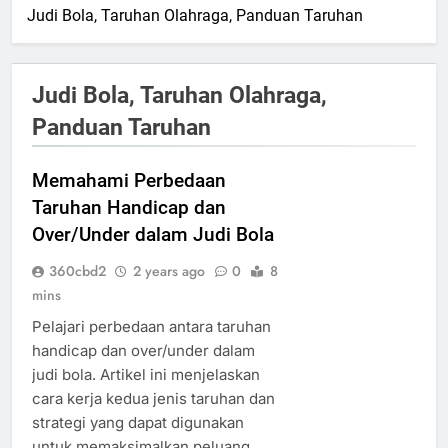
Judi Bola, Taruhan Olahraga, Panduan Taruhan
Judi Bola, Taruhan Olahraga,
Panduan Taruhan
Memahami Perbedaan
Taruhan Handicap dan
Over/Under dalam Judi Bola
360cbd2
2 years ago
0
8
mins
Pelajari perbedaan antara taruhan
handicap dan over/under dalam
judi bola. Artikel ini menjelaskan
cara kerja kedua jenis taruhan dan
strategi yang dapat digunakan
untuk memaksimalkan peluang