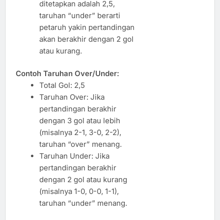
ditetapkan adalah 2,5,
taruhan “under” berarti
petaruh yakin pertandingan
akan berakhir dengan 2 gol
atau kurang.
Contoh Taruhan Over/Under:
Total Gol: 2,5
Taruhan Over: Jika
pertandingan berakhir
dengan 3 gol atau lebih
(misalnya 2-1, 3-0, 2-2),
taruhan “over” menang.
Taruhan Under: Jika
pertandingan berakhir
dengan 2 gol atau kurang
(misalnya 1-0, 0-0, 1-1),
taruhan “under” menang.