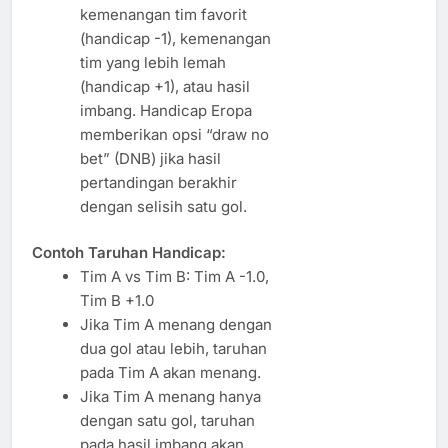
kemenangan tim favorit
(handicap -1), kemenangan
tim yang lebih lemah
(handicap +1), atau hasil
imbang. Handicap Eropa
memberikan opsi “draw no
bet” (DNB) jika hasil
pertandingan berakhir
dengan selisih satu gol.
Contoh Taruhan Handicap:
Tim A vs Tim B: Tim A -1.0,
Tim B +1.0
Jika Tim A menang dengan
dua gol atau lebih, taruhan
pada Tim A akan menang.
Jika Tim A menang hanya
dengan satu gol, taruhan
pada hasil imbang akan