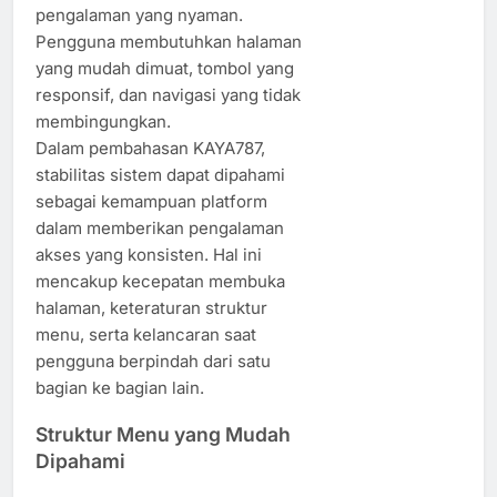
pengalaman yang nyaman.
Pengguna membutuhkan halaman
yang mudah dimuat, tombol yang
responsif, dan navigasi yang tidak
membingungkan.
Dalam pembahasan KAYA787,
stabilitas sistem dapat dipahami
sebagai kemampuan platform
dalam memberikan pengalaman
akses yang konsisten. Hal ini
mencakup kecepatan membuka
halaman, keteraturan struktur
menu, serta kelancaran saat
pengguna berpindah dari satu
bagian ke bagian lain.
Struktur Menu yang Mudah
Dipahami