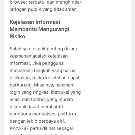
browser terbaru, dan menghindari
jaringan publik yang tidak aman.
Kejelasan Informasi
Membantu Mengurangi
Risiko
Salah satu aspek penting dalam
keamanan adalah kejelasan
informasi. Jika pengguna
memahami langkah yang harus
dilakukan, risiko kesalahan dapat
berkurang. Misalnya, halaman
login yang ringkas, instruksi yang
jelas, dan tombol yang mudah
dikenali dapat membantu
pengguna mengakses platform
dengan lebih percaya diri.
KAYA787 perlu dilihat sebagai