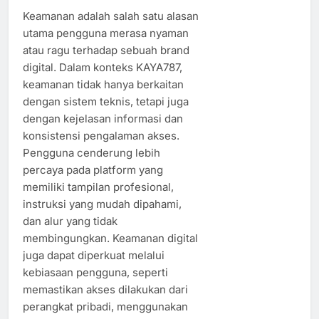
Keamanan adalah salah satu alasan
utama pengguna merasa nyaman
atau ragu terhadap sebuah brand
digital. Dalam konteks KAYA787,
keamanan tidak hanya berkaitan
dengan sistem teknis, tetapi juga
dengan kejelasan informasi dan
konsistensi pengalaman akses.
Pengguna cenderung lebih
percaya pada platform yang
memiliki tampilan profesional,
instruksi yang mudah dipahami,
dan alur yang tidak
membingungkan. Keamanan digital
juga dapat diperkuat melalui
kebiasaan pengguna, seperti
memastikan akses dilakukan dari
perangkat pribadi, menggunakan