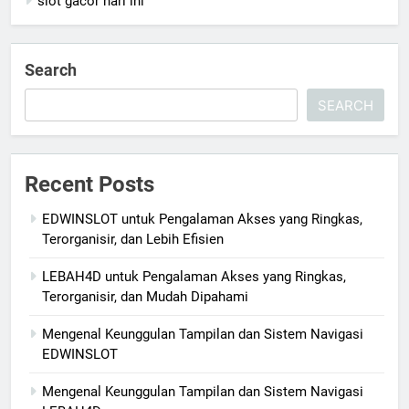
slot gacor hari ini
Search
SEARCH
Recent Posts
EDWINSLOT untuk Pengalaman Akses yang Ringkas,
Terorganisir, dan Lebih Efisien
LEBAH4D untuk Pengalaman Akses yang Ringkas,
Terorganisir, dan Mudah Dipahami
Mengenal Keunggulan Tampilan dan Sistem Navigasi
EDWINSLOT
Mengenal Keunggulan Tampilan dan Sistem Navigasi