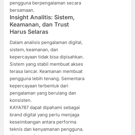
pengguna berpengalaman secara
bersamaan.
Insight Analitis: Sistem,
Keamanan, dan Trust
Harus Selaras
Dalam analisis pengalaman digital,
sistem, keamanan, dan
kepercayaan tidak bisa dipisahkan.
Sistem yang stabil membuat akses
terasa lancar. Keamanan membuat
pengguna lebih tenang. Sementara
kepercayaan terbentuk dari
pengalaman yang berulang dan
konsisten.
KAYA787 dapat dipahami sebagai
brand digital yang perlu menjaga
keseimbangan antara performa
teknis dan kenyamanan pengguna.