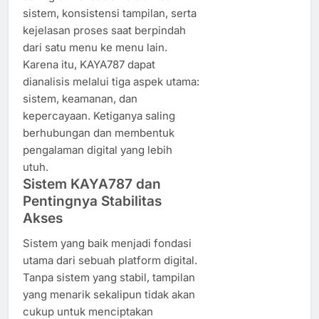
sistem, konsistensi tampilan, serta
kejelasan proses saat berpindah
dari satu menu ke menu lain.
Karena itu, KAYA787 dapat
dianalisis melalui tiga aspek utama:
sistem, keamanan, dan
kepercayaan. Ketiganya saling
berhubungan dan membentuk
pengalaman digital yang lebih
utuh.
Sistem KAYA787 dan
Pentingnya Stabilitas
Akses
Sistem yang baik menjadi fondasi
utama dari sebuah platform digital.
Tanpa sistem yang stabil, tampilan
yang menarik sekalipun tidak akan
cukup untuk menciptakan