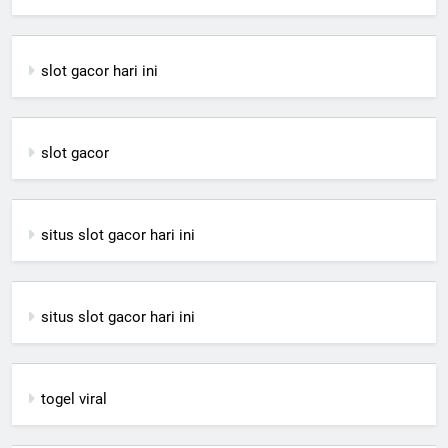
slot gacor hari ini
slot gacor
situs slot gacor hari ini
situs slot gacor hari ini
togel viral