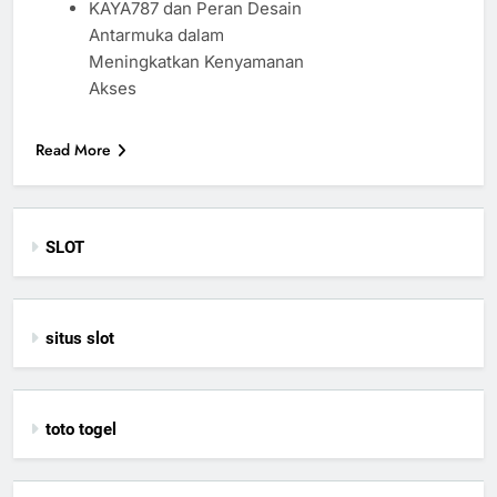
KAYA787 dan Peran Desain
Antarmuka dalam
Meningkatkan Kenyamanan
Akses
Read More
SLOT
situs slot
toto togel