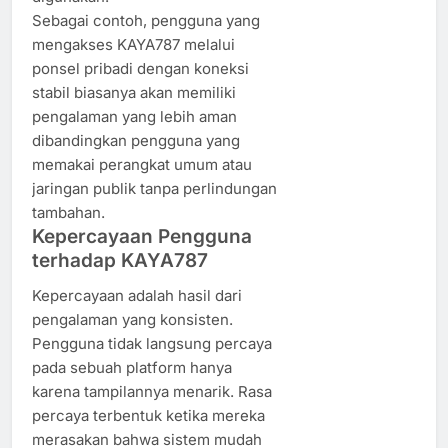
Sebagai contoh, pengguna yang
mengakses KAYA787 melalui
ponsel pribadi dengan koneksi
stabil biasanya akan memiliki
pengalaman yang lebih aman
dibandingkan pengguna yang
memakai perangkat umum atau
jaringan publik tanpa perlindungan
tambahan.
Kepercayaan Pengguna
terhadap KAYA787
Kepercayaan adalah hasil dari
pengalaman yang konsisten.
Pengguna tidak langsung percaya
pada sebuah platform hanya
karena tampilannya menarik. Rasa
percaya terbentuk ketika mereka
merasakan bahwa sistem mudah