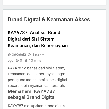
Brand Digital & Keamanan Akses
KAYA787: Analisis Brand
Digital dari Sisi Sistem,
Keamanan, dan Kepercayaan
360cbd2
1 month
ago
0
13 mins
KAYA787 dibahas dari sisi sistem,
keamanan, dan kepercayaan agar
pengguna memahami akses digital
secara lebih nyaman dan terarah.
Memahami KAYA787
sebagai Brand Digital
KAYA787 merupakan brand digital