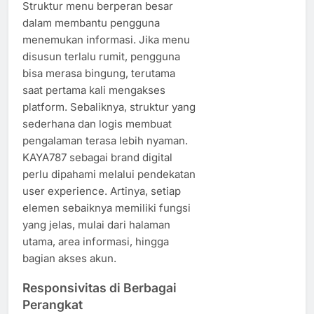
Struktur menu berperan besar
dalam membantu pengguna
menemukan informasi. Jika menu
disusun terlalu rumit, pengguna
bisa merasa bingung, terutama
saat pertama kali mengakses
platform. Sebaliknya, struktur yang
sederhana dan logis membuat
pengalaman terasa lebih nyaman.
KAYA787 sebagai brand digital
perlu dipahami melalui pendekatan
user experience. Artinya, setiap
elemen sebaiknya memiliki fungsi
yang jelas, mulai dari halaman
utama, area informasi, hingga
bagian akses akun.
Responsivitas di Berbagai
Perangkat