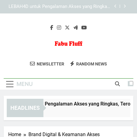
Skip
Mengenal Keunggulan Tampilan dan Sistem
to
Navigasi EDWINSLOT
content
Mengenal Keunggulan Tampilan dan Sistem
Navigasi LEBAH4D
EDWINSLOT untuk Pengalaman Akses yang
Ringkas, Terorganisir, dan Lebih Efisien
LEBAH4D untuk Pengalaman Akses yang Ringkas,
Terorganisir, dan Mudah Dipahami
Fabu Fluff
Temukan Pakaian Anak Yang
Mengenal Keunggulan Tampilan dan Sistem
NEWSLETTER
RANDOM NEWS
Navigasi EDWINSLOT
Berkualitas Dan Stylish Dari Fabu Fluff.
Mengenal Keunggulan Tampilan dan Sistem
Pilihan Terbaik Untuk Buah Hati Anda.
Navigasi LEBAH4D
MENU
WINSLOT untuk Pengalaman Akses yang Ringkas, Terorganisir,
HEADLINES
Weeks Ago
Home
Brand Digital & Keamanan Akses