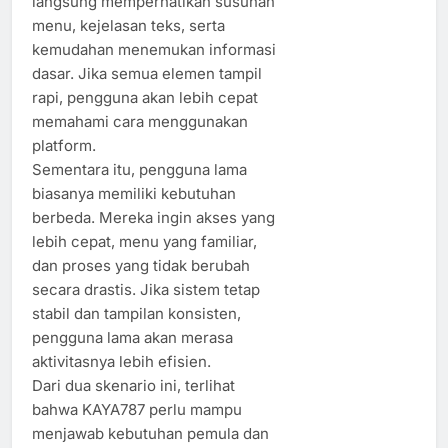
langsung memperhatikan susunan
menu, kejelasan teks, serta
kemudahan menemukan informasi
dasar. Jika semua elemen tampil
rapi, pengguna akan lebih cepat
memahami cara menggunakan
platform.
Sementara itu, pengguna lama
biasanya memiliki kebutuhan
berbeda. Mereka ingin akses yang
lebih cepat, menu yang familiar,
dan proses yang tidak berubah
secara drastis. Jika sistem tetap
stabil dan tampilan konsisten,
pengguna lama akan merasa
aktivitasnya lebih efisien.
Dari dua skenario ini, terlihat
bahwa KAYA787 perlu mampu
menjawab kebutuhan pemula dan