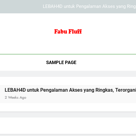
LEBAH4D untuk Pengalaman Akses yang Ringka
Mengenal Keunggulan Tamp
Mengenal Keunggulan T
u Fluff
EDWINSLOT untuk Pengalaman Akses yang Rin
kaian Anak Yang Berkualitas Dan Stylish Dari Fabu Fluff. Pili
LEBAH4D untuk Pengalaman Akses yang Ringka
SAMPLE PAGE
Mengenal Keunggulan Tamp
Mengenal Keunggulan T
ntuk Pengalaman Akses yang Ringkas, Terorganisir, dan Mu