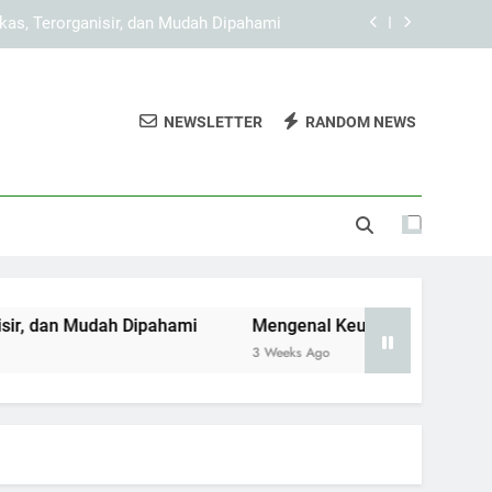
s, Terorganisir, dan Mudah Dipahami
ilan dan Sistem Navigasi EDWINSLOT
ampilan dan Sistem Navigasi LEBAH4D
NEWSLETTER
RANDOM NEWS
gkas, Terorganisir, dan Lebih Efisien
han Terbaik Untuk Buah Hati Anda.
s, Terorganisir, dan Mudah Dipahami
ilan dan Sistem Navigasi EDWINSLOT
ampilan dan Sistem Navigasi LEBAH4D
dah Dipahami
Mengenal Keunggulan Tampilan dan Sist
3 Weeks Ago