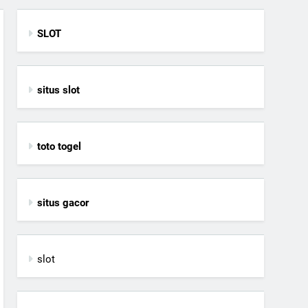
SLOT
situs slot
toto togel
situs gacor
slot