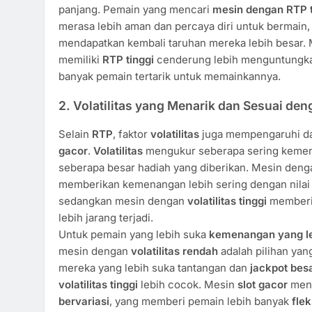
panjang. Pemain yang mencari
mesin dengan RTP t
merasa lebih aman dan percaya diri untuk bermain,
mendapatkan kembali taruhan mereka lebih besar.
memiliki
RTP tinggi
cenderung lebih menguntungkan
banyak pemain tertarik untuk memainkannya.
2.
Volatilitas yang Menarik dan Sesuai de
Selain
RTP
, faktor
volatilitas
juga mempengaruhi da
gacor
.
Volatilitas
mengukur seberapa sering kemen
seberapa besar hadiah yang diberikan. Mesin den
memberikan kemenangan lebih sering dengan nilai y
sedangkan mesin dengan
volatilitas tinggi
memberi 
lebih jarang terjadi.
Untuk pemain yang lebih suka
kemenangan yang le
mesin dengan
volatilitas rendah
adalah pilihan yan
mereka yang lebih suka tantangan dan
jackpot bes
volatilitas tinggi
lebih cocok. Mesin
slot gacor
men
bervariasi
, yang memberi pemain lebih banyak
flek