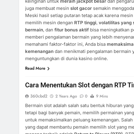
keinginan untuk
meraih jackpot besar
dan pengar
juga membuat mesin
slot gacor
semakin menggoda
Meski hasil setiap putaran tetap acak karena mes
memilih mesin dengan
RTP tinggi
,
volatilitas yan
bermain
, dan
fitur bonus aktif
bisa meningkatkan 
memberi pengalaman bermain yang lebih menyena
memahami faktor-faktor ini, Anda bisa
memaksimal
kemenangan
dan menikmati pengalaman bermain y
menguntungkan di dunia kasino online.
Read More
Cara Menentukan Slot dengan RTP Ti
360cbd2
2 Years Ago
0
9 Mins
Bermain slot adalah salah satu bentuk hiburan yang
tetapi bagi banyak pemain, memilih permainan yang
untuk memaksimalkan peluang kemenangan. Salah s
yang dapat membantu pemain memilih slot yang m