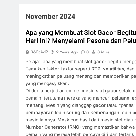
November 2024
Apa yang Membuat Slot Gacor Begit
Hari Ini? Menyelami Pesona dan Pe
360cbd2
2 Years Ago
0
8 Mins
Pelajari apa yang membuat
slot gacor
begitu menggo
Temukan faktor-faktor seperti
RTP
,
volatilitas
, dan
meningkatkan peluang menang dan memberikan p
yang mengasyikkan.
Di dunia perjudian online, mesin
slot gacor
selalu m
pemain, terutama mereka yang mencari
peluang le
menang
. Mesin yang dianggap
gacor
(atau “panas”
pembayaran lebih sering
dan
kemenangan lebih b
mesin lainnya. Meskipun hasil dari mesin slot diatu
Number Generator (RNG)
yang memastikan bahwa h
pemain yang merasa lebih percaya diri dan tertarik