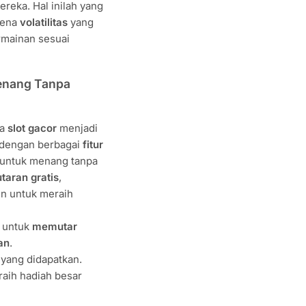
reka. Hal inilah yang
rena
volatilitas
yang
rmainan sesuai
enang Tanpa
pa
slot gacor
menjadi
i dengan berbagai
fitur
 untuk menang tanpa
taran gratis
,
 untuk meraih
 untuk
memutar
an
.
yang didapatkan.
aih hadiah besar