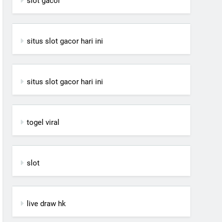
slot gacor
situs slot gacor hari ini
situs slot gacor hari ini
togel viral
slot
live draw hk