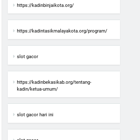
https://kadinbinjaikota.org/
https://kadintasikmalayakota.org/program/
slot gacor
https://kadinbekasikab.org/tentang-
kadin/ketua-umum/
slot gacor hari ini