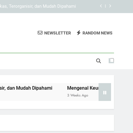
s, Terorganisir, dan Mudah Dipahami
ilan dan Sistem Navigasi EDWINSLOT
ampilan dan Sistem Navigasi LEBAH4D
NEWSLETTER
RANDOM NEWS
gkas, Terorganisir, dan Lebih Efisien
han Terbaik Untuk Buah Hati Anda.
s, Terorganisir, dan Mudah Dipahami
ilan dan Sistem Navigasi EDWINSLOT
ampilan dan Sistem Navigasi LEBAH4D
Mudah Dipahami
Mengenal Keunggulan Tampilan dan Si
3 Weeks Ago