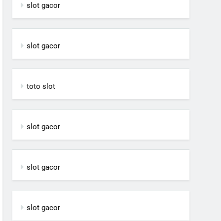
slot gacor
slot gacor
toto slot
slot gacor
slot gacor
slot gacor