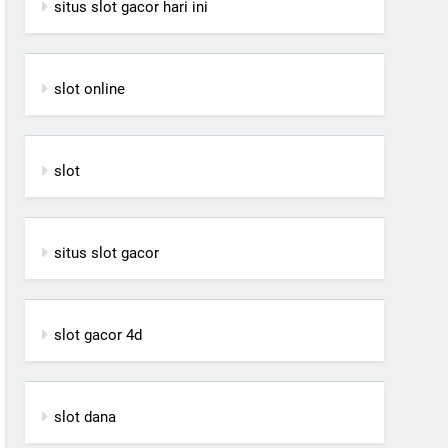
situs slot gacor hari ini
slot online
slot
situs slot gacor
slot gacor 4d
slot dana