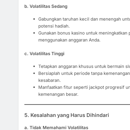
b. Volatilitas Sedang
Gabungkan taruhan kecil dan menengah un
potensi hadiah.
Gunakan bonus kasino untuk meningkatkan 
menggunakan anggaran Anda.
c. Volatilitas Tinggi
Tetapkan anggaran khusus untuk bermain slot 
Bersiaplah untuk periode tanpa kemenanga
kesabaran.
Manfaatkan fitur seperti jackpot progresif u
kemenangan besar.
5. Kesalahan yang Harus Dihindari
a. Tidak Memahami Volatilitas