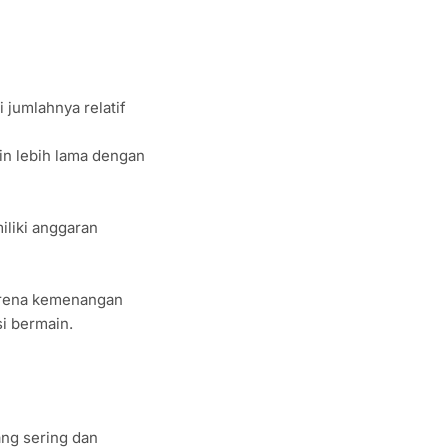
 jumlahnya relatif
in lebih lama dengan
liki anggaran
arena kemenangan
i bermain.
ng sering dan