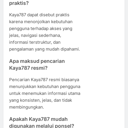
praktis?
Kaya787 dapat disebut praktis
karena menonjolkan kebutuhan
pengguna terhadap akses yang
jelas, navigasi sederhana,
informasi terstruktur, dan
pengalaman yang mudah dipahami.
Apa maksud pencarian
Kaya787 resmi?
Pencarian Kaya787 resmi biasanya
menunjukkan kebutuhan pengguna
untuk menemukan informasi utama
yang konsisten, jelas, dan tidak
membingungkan.
Apakah Kaya787 mudah
digunakan melalui ponsel?