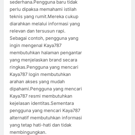
sederhana.Pengguna baru tidak
perlu dipaksa memahami istilah
teknis yang rumit.Mereka cukup
diarahkan melalui informasi yang
relevan dan tersusun rapi.
Sebagai contoh, pengguna yang
ingin mengenal Kaya787
membutuhkan halaman pengantar
yang menjelaskan brand secara
ringkas.Pengguna yang mencari
Kaya787 login membutuhkan
arahan akses yang mudah
dipahami.Pengguna yang mencari
Kaya787 resmi membutuhkan
kejelasan identitas.Sementara
pengguna yang mencari Kaya787
alternatif membutuhkan informasi
yang tetap hati-hati dan tidak
membingungkan.