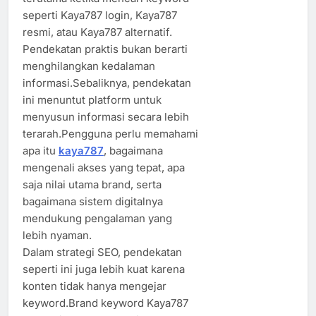
seperti Kaya787 login, Kaya787
resmi, atau Kaya787 alternatif.
Pendekatan praktis bukan berarti
menghilangkan kedalaman
informasi.Sebaliknya, pendekatan
ini menuntut platform untuk
menyusun informasi secara lebih
terarah.Pengguna perlu memahami
apa itu
kaya787
, bagaimana
mengenali akses yang tepat, apa
saja nilai utama brand, serta
bagaimana sistem digitalnya
mendukung pengalaman yang
lebih nyaman.
Dalam strategi SEO, pendekatan
seperti ini juga lebih kuat karena
konten tidak hanya mengejar
keyword.Brand keyword Kaya787