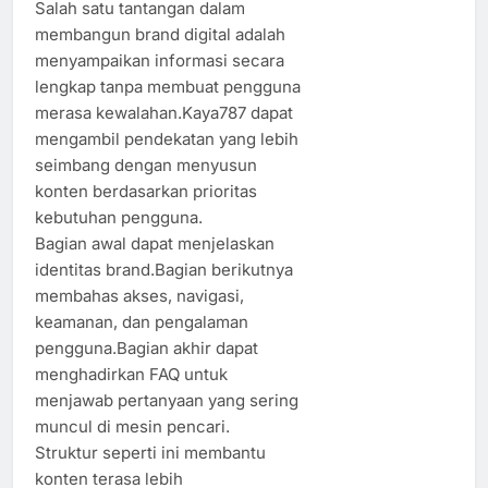
Salah satu tantangan dalam
membangun brand digital adalah
menyampaikan informasi secara
lengkap tanpa membuat pengguna
merasa kewalahan.Kaya787 dapat
mengambil pendekatan yang lebih
seimbang dengan menyusun
konten berdasarkan prioritas
kebutuhan pengguna.
Bagian awal dapat menjelaskan
identitas brand.Bagian berikutnya
membahas akses, navigasi,
keamanan, dan pengalaman
pengguna.Bagian akhir dapat
menghadirkan FAQ untuk
menjawab pertanyaan yang sering
muncul di mesin pencari.
Struktur seperti ini membantu
konten terasa lebih