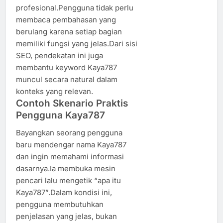
profesional.Pengguna tidak perlu
membaca pembahasan yang
berulang karena setiap bagian
memiliki fungsi yang jelas.Dari sisi
SEO, pendekatan ini juga
membantu keyword Kaya787
muncul secara natural dalam
konteks yang relevan.
Contoh Skenario Praktis
Pengguna Kaya787
Bayangkan seorang pengguna
baru mendengar nama Kaya787
dan ingin memahami informasi
dasarnya.Ia membuka mesin
pencari lalu mengetik “apa itu
Kaya787”.Dalam kondisi ini,
pengguna membutuhkan
penjelasan yang jelas, bukan