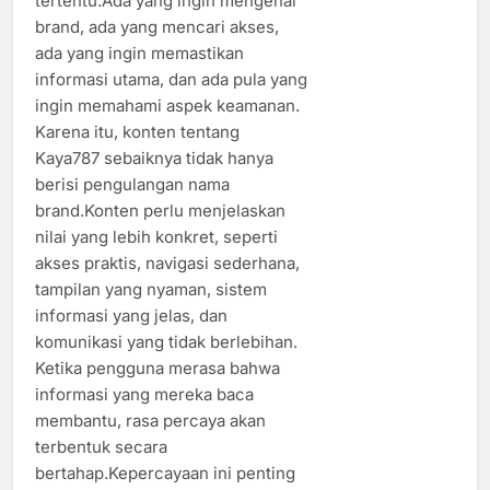
tertentu.Ada yang ingin mengenal
brand, ada yang mencari akses,
ada yang ingin memastikan
informasi utama, dan ada pula yang
ingin memahami aspek keamanan.
Karena itu, konten tentang
Kaya787 sebaiknya tidak hanya
berisi pengulangan nama
brand.Konten perlu menjelaskan
nilai yang lebih konkret, seperti
akses praktis, navigasi sederhana,
tampilan yang nyaman, sistem
informasi yang jelas, dan
komunikasi yang tidak berlebihan.
Ketika pengguna merasa bahwa
informasi yang mereka baca
membantu, rasa percaya akan
terbentuk secara
bertahap.Kepercayaan ini penting