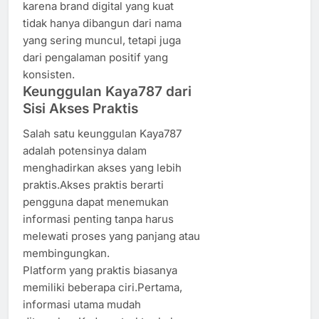
karena brand digital yang kuat
tidak hanya dibangun dari nama
yang sering muncul, tetapi juga
dari pengalaman positif yang
konsisten.
Keunggulan Kaya787 dari
Sisi Akses Praktis
Salah satu keunggulan Kaya787
adalah potensinya dalam
menghadirkan akses yang lebih
praktis.Akses praktis berarti
pengguna dapat menemukan
informasi penting tanpa harus
melewati proses yang panjang atau
membingungkan.
Platform yang praktis biasanya
memiliki beberapa ciri.Pertama,
informasi utama mudah