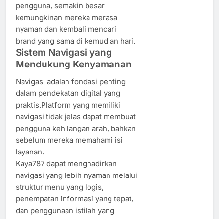
pengguna, semakin besar
kemungkinan mereka merasa
nyaman dan kembali mencari
brand yang sama di kemudian hari.
Sistem Navigasi yang
Mendukung Kenyamanan
Navigasi adalah fondasi penting
dalam pendekatan digital yang
praktis.Platform yang memiliki
navigasi tidak jelas dapat membuat
pengguna kehilangan arah, bahkan
sebelum mereka memahami isi
layanan.
Kaya787 dapat menghadirkan
navigasi yang lebih nyaman melalui
struktur menu yang logis,
penempatan informasi yang tepat,
dan penggunaan istilah yang