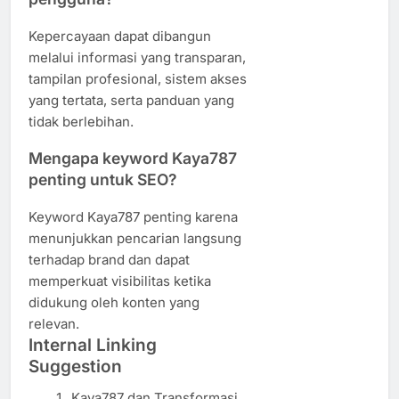
Kepercayaan dapat dibangun
melalui informasi yang transparan,
tampilan profesional, sistem akses
yang tertata, serta panduan yang
tidak berlebihan.
Mengapa keyword Kaya787
penting untuk SEO?
Keyword Kaya787 penting karena
menunjukkan pencarian langsung
terhadap brand dan dapat
memperkuat visibilitas ketika
didukung oleh konten yang
relevan.
Internal Linking
Suggestion
Kaya787 dan Transformasi