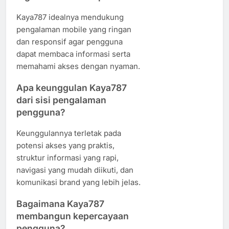
Kaya787 idealnya mendukung
pengalaman mobile yang ringan
dan responsif agar pengguna
dapat membaca informasi serta
memahami akses dengan nyaman.
Apa keunggulan Kaya787
dari sisi pengalaman
pengguna?
Keunggulannya terletak pada
potensi akses yang praktis,
struktur informasi yang rapi,
navigasi yang mudah diikuti, dan
komunikasi brand yang lebih jelas.
Bagaimana Kaya787
membangun kepercayaan
pengguna?