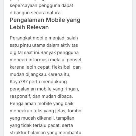
kepercayaan pengguna dapat
dibangun secara natural.
Pengalaman Mobile yang
Lebih Relevan
Perangkat mobile menjadi salah
satu pintu utama dalam aktivitas
digital saat ini.Banyak pengguna
mencari informasi melalui ponsel
karena lebih cepat, fleksibel, dan
mudah dijangkau.Karena itu,
Kaya787 perlu mendukung
pengalaman mobile yang ringan,
responsif, dan mudah dibaca.
Pengalaman mobile yang baik
mencakup teks yang jelas, tombol
yang mudah dikenali, tampilan
yang tidak terlalu padat, serta
struktur halaman yang membantu