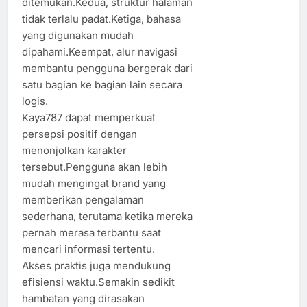
ditemukan.Kedua, struktur halaman
tidak terlalu padat.Ketiga, bahasa
yang digunakan mudah
dipahami.Keempat, alur navigasi
membantu pengguna bergerak dari
satu bagian ke bagian lain secara
logis.
Kaya787 dapat memperkuat
persepsi positif dengan
menonjolkan karakter
tersebut.Pengguna akan lebih
mudah mengingat brand yang
memberikan pengalaman
sederhana, terutama ketika mereka
pernah merasa terbantu saat
mencari informasi tertentu.
Akses praktis juga mendukung
efisiensi waktu.Semakin sedikit
hambatan yang dirasakan