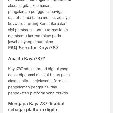
akses digital, keamanan,
pengalaman pengguna, navigasi,
dan efisiensi tanpa melihat adanya
keyword stuffing.Sementara dari
sisi pembaca, konten terasa lebih
membantu karena fokus pada
jawaban yang dibutuhkan.
FAQ Seputar Kaya787
Apa itu Kaya787?
Kaya787 adalah brand digital yang
dapat dipahami melalui fokus pada
akses online, kejelasan informasi,
pengalaman pengguna, dan
pendekatan platform yang praktis.
Mengapa Kaya787 disebut
sebagai platform digital