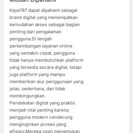
Kaya787 dapat dipahami sebagai
brand digital yang menempatkan
kemudahan akses sebagai bagian
penting dari pengalaman
pengguna.Di tengah
perkembangan layanan online
yang semakin cepat, pengguna
tidak hanya membutuhkan platform
yang tersedia secara digital, tetapi
juga platform yang mampu
memberikan alur penggunaan yang
jelas, sederhana, dan tidak
membingungkan.
Pendekatan digital yang praktis
menjadi nilai penting karena
pengguna modern cenderung
menginginkan proses yang
efisien.Mereka ingin menemukan