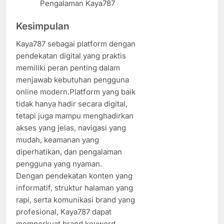
Pengalaman Kaya787
Kesimpulan
Kaya787 sebagai platform dengan
pendekatan digital yang praktis
memiliki peran penting dalam
menjawab kebutuhan pengguna
online modern.Platform yang baik
tidak hanya hadir secara digital,
tetapi juga mampu menghadirkan
akses yang jelas, navigasi yang
mudah, keamanan yang
diperhatikan, dan pengalaman
pengguna yang nyaman.
Dengan pendekatan konten yang
informatif, struktur halaman yang
rapi, serta komunikasi brand yang
profesional, Kaya787 dapat
memperkuat brand keyword