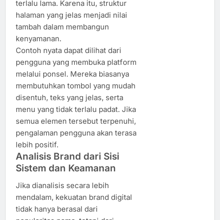
terlalu lama. Karena itu, struktur
halaman yang jelas menjadi nilai
tambah dalam membangun
kenyamanan.
Contoh nyata dapat dilihat dari
pengguna yang membuka platform
melalui ponsel. Mereka biasanya
membutuhkan tombol yang mudah
disentuh, teks yang jelas, serta
menu yang tidak terlalu padat. Jika
semua elemen tersebut terpenuhi,
pengalaman pengguna akan terasa
lebih positif.
Analisis Brand dari Sisi
Sistem dan Keamanan
Jika dianalisis secara lebih
mendalam, kekuatan brand digital
tidak hanya berasal dari