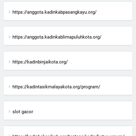
https://anggota.kadinkabpasangkayu.org/
https://anggota.kadinkablimapuluhkota.org/
https://kadinbinjaikota.org/
https://kadintasikmalayakota.org/program/
slot gacor