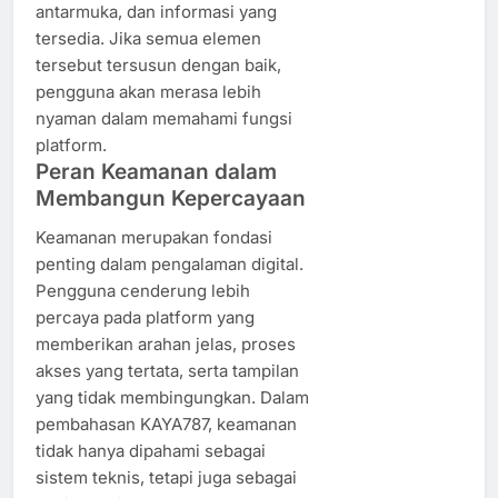
antarmuka, dan informasi yang
tersedia. Jika semua elemen
tersebut tersusun dengan baik,
pengguna akan merasa lebih
nyaman dalam memahami fungsi
platform.
Peran Keamanan dalam
Membangun Kepercayaan
Keamanan merupakan fondasi
penting dalam pengalaman digital.
Pengguna cenderung lebih
percaya pada platform yang
memberikan arahan jelas, proses
akses yang tertata, serta tampilan
yang tidak membingungkan. Dalam
pembahasan KAYA787, keamanan
tidak hanya dipahami sebagai
sistem teknis, tetapi juga sebagai