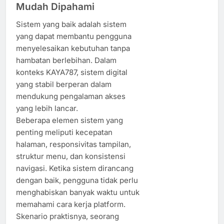
Mudah Dipahami
Sistem yang baik adalah sistem
yang dapat membantu pengguna
menyelesaikan kebutuhan tanpa
hambatan berlebihan. Dalam
konteks KAYA787, sistem digital
yang stabil berperan dalam
mendukung pengalaman akses
yang lebih lancar.
Beberapa elemen sistem yang
penting meliputi kecepatan
halaman, responsivitas tampilan,
struktur menu, dan konsistensi
navigasi. Ketika sistem dirancang
dengan baik, pengguna tidak perlu
menghabiskan banyak waktu untuk
memahami cara kerja platform.
Skenario praktisnya, seorang