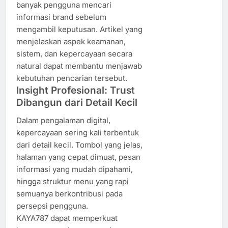
banyak pengguna mencari
informasi brand sebelum
mengambil keputusan. Artikel yang
menjelaskan aspek keamanan,
sistem, dan kepercayaan secara
natural dapat membantu menjawab
kebutuhan pencarian tersebut.
Insight Profesional: Trust
Dibangun dari Detail Kecil
Dalam pengalaman digital,
kepercayaan sering kali terbentuk
dari detail kecil. Tombol yang jelas,
halaman yang cepat dimuat, pesan
informasi yang mudah dipahami,
hingga struktur menu yang rapi
semuanya berkontribusi pada
persepsi pengguna.
KAYA787 dapat memperkuat