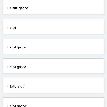
situs gacor
slot
slot gacor
slot gacor
toto slot
slot gacor