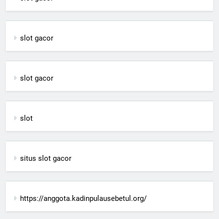
slot gacor
slot gacor
slot
situs slot gacor
https://anggota.kadinpulausebetul.org/