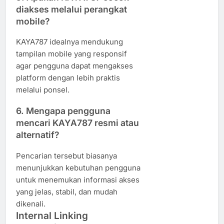
diakses melalui perangkat
mobile?
KAYA787 idealnya mendukung
tampilan mobile yang responsif
agar pengguna dapat mengakses
platform dengan lebih praktis
melalui ponsel.
6. Mengapa pengguna
mencari KAYA787 resmi atau
alternatif?
Pencarian tersebut biasanya
menunjukkan kebutuhan pengguna
untuk menemukan informasi akses
yang jelas, stabil, dan mudah
dikenali.
Internal Linking