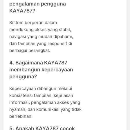
pengalaman pengguna
KAYA787?
Sistem berperan dalam
mendukung akses yang stabil,
navigasi yang mudah dipahami,
dan tampilan yang responsif di
berbagai perangkat.
4. Bagaimana KAYA787
membangun kepercayaan
pengguna?
Kepercayaan dibangun melalui
konsistensi tampilan, kejelasan
informasi, pengalaman akses yang
nyaman, dan komunikasi yang tidak
berlebihan.
5. Apakah KAYA787 cocok