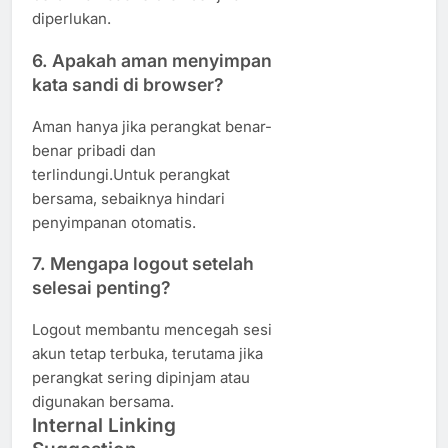
diperlukan.
6. Apakah aman menyimpan
kata sandi di browser?
Aman hanya jika perangkat benar-
benar pribadi dan
terlindungi.Untuk perangkat
bersama, sebaiknya hindari
penyimpanan otomatis.
7. Mengapa logout setelah
selesai penting?
Logout membantu mencegah sesi
akun tetap terbuka, terutama jika
perangkat sering dipinjam atau
digunakan bersama.
Internal Linking