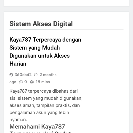
Sistem Akses Digital
Kaya787 Terpercaya dengan
Sistem yang Mudah
Digunakan untuk Akses
Harian
360cbd2
2 months
ago
0
15 mins
Kaya787 terpercaya dibahas dari
sisi sistem yang mudah digunakan,
akses aman, tampilan praktis, dan
pengalaman akun yang lebih
nyaman.
Memahami Kaya787