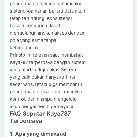
pengguna mudah memahami alur
sistem.Keamanan berarti data akun
tetap terlindungi.Konsistensi
berarti pengguna dapat
mengulangi langkah akses dengan
pola yang sama tanpa
kebingungan.
Prinsip ini relevan saat membahas
Kaya787 terpercaya dengan sistem
yang mudah digunakan.Sistem
yang baik bukan hanya terlihat
sederhana, tetapi juga membantu
pengguna merasa aman, memiliki
kontrol, dan mampu mengelola
akun dengan lebih percaya diri.
FAQ Seputar Kaya787
Terpercaya
1. Apa yang dimaksud