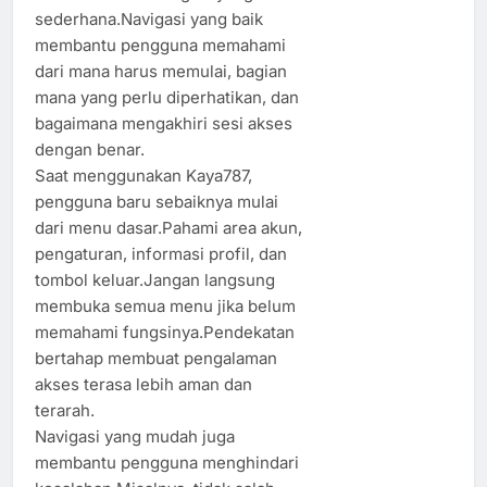
sederhana.Navigasi yang baik
membantu pengguna memahami
dari mana harus memulai, bagian
mana yang perlu diperhatikan, dan
bagaimana mengakhiri sesi akses
dengan benar.
Saat menggunakan Kaya787,
pengguna baru sebaiknya mulai
dari menu dasar.Pahami area akun,
pengaturan, informasi profil, dan
tombol keluar.Jangan langsung
membuka semua menu jika belum
memahami fungsinya.Pendekatan
bertahap membuat pengalaman
akses terasa lebih aman dan
terarah.
Navigasi yang mudah juga
membantu pengguna menghindari