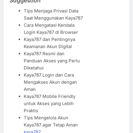
Suggestion
Tips Menjaga Privasi Data
Saat Menggunakan Kaya787
Cara Mengatasi Kendala
Login Kaya787 di Browser
Kaya787 dan Pentingnya
Keamanan Akun Digital
Kaya787 Resmi dan
Panduan Akses yang Perlu
Diketahui
Kaya787 Login dan Cara
Mengakses Akun dengan
Aman
Kaya787 Mobile Friendly
untuk Akses yang Lebih
Praktis
Tips Mengelola Akun
Kaya787 agar Tetap Aman
kaya787