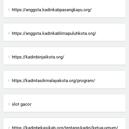
https://anggota.kadinkabpasangkayu.org/
https://anggota.kadinkablimapuluhkota.org/
https://kadinbinjaikota.org/
https://kadintasikmalayakota.org/program/
slot gacor
https://kadinbekasikab.org/tentang-kadin/ketua-umum/