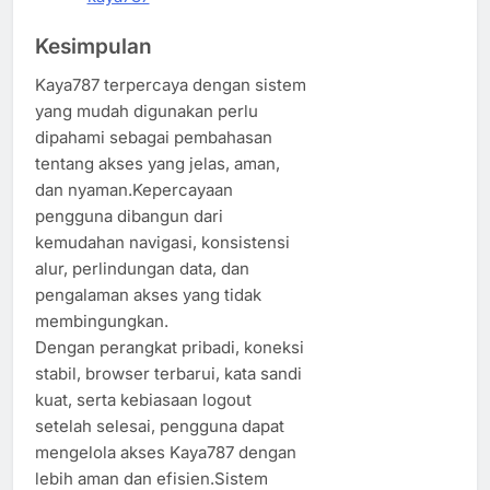
Kesimpulan
Kaya787 terpercaya dengan sistem
yang mudah digunakan perlu
dipahami sebagai pembahasan
tentang akses yang jelas, aman,
dan nyaman.Kepercayaan
pengguna dibangun dari
kemudahan navigasi, konsistensi
alur, perlindungan data, dan
pengalaman akses yang tidak
membingungkan.
Dengan perangkat pribadi, koneksi
stabil, browser terbarui, kata sandi
kuat, serta kebiasaan logout
setelah selesai, pengguna dapat
mengelola akses Kaya787 dengan
lebih aman dan efisien.Sistem