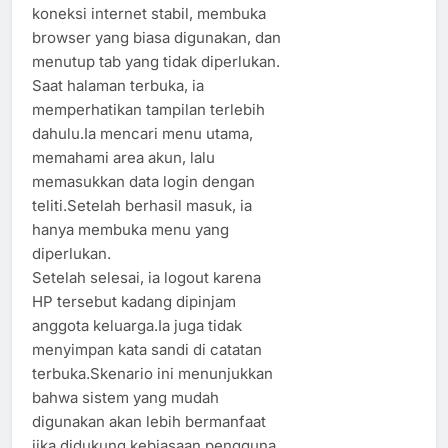
koneksi internet stabil, membuka
browser yang biasa digunakan, dan
menutup tab yang tidak diperlukan.
Saat halaman terbuka, ia
memperhatikan tampilan terlebih
dahulu.Ia mencari menu utama,
memahami area akun, lalu
memasukkan data login dengan
teliti.Setelah berhasil masuk, ia
hanya membuka menu yang
diperlukan.
Setelah selesai, ia logout karena
HP tersebut kadang dipinjam
anggota keluarga.Ia juga tidak
menyimpan kata sandi di catatan
terbuka.Skenario ini menunjukkan
bahwa sistem yang mudah
digunakan akan lebih bermanfaat
jika didukung kebiasaan pengguna