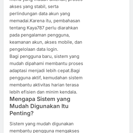
akses yang stabil, serta
perlindungan data akun yang
memadai.Karena itu, pembahasan
tentang Kaya787 perlu diarahkan
pada pengalaman pengguna,
keamanan akun, akses mobile, dan
pengelolaan data login.
Bagi pengguna baru, sistem yang
mudah dipahami membantu proses
adaptasi menjadi lebih cepat.Bagi
pengguna aktif, kemudahan sistem
membantu aktivitas harian terasa
lebih efisien dan minim kendala.
Mengapa Sistem yang
Mudah Digunakan Itu
Penting?
Sistem yang mudah digunakan
membantu pengguna mengakses