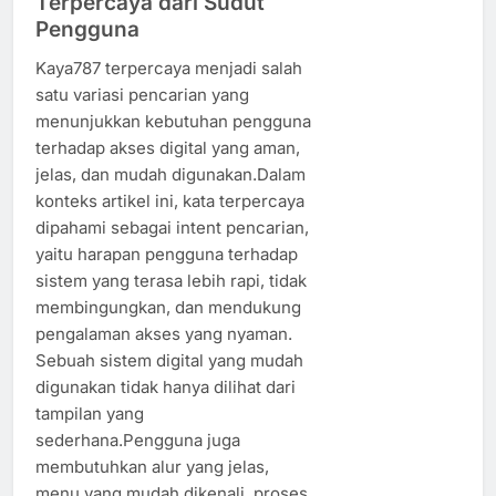
Terpercaya dari Sudut
Pengguna
Kaya787 terpercaya menjadi salah
satu variasi pencarian yang
menunjukkan kebutuhan pengguna
terhadap akses digital yang aman,
jelas, dan mudah digunakan.Dalam
konteks artikel ini, kata terpercaya
dipahami sebagai intent pencarian,
yaitu harapan pengguna terhadap
sistem yang terasa lebih rapi, tidak
membingungkan, dan mendukung
pengalaman akses yang nyaman.
Sebuah sistem digital yang mudah
digunakan tidak hanya dilihat dari
tampilan yang
sederhana.Pengguna juga
membutuhkan alur yang jelas,
menu yang mudah dikenali, proses