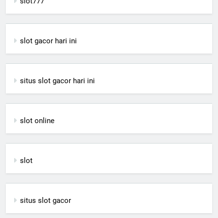
slot777
slot gacor hari ini
situs slot gacor hari ini
slot online
slot
situs slot gacor