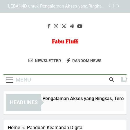
Skip
Mengenal Keunggulan Tampilan dan Sistem
to
Navigasi EDWINSLOT
content
Mengenal Keunggulan Tampilan dan Sistem
Navigasi LEBAH4D
EDWINSLOT untuk Pengalaman Akses yang
Ringkas, Terorganisir, dan Lebih Efisien
LEBAH4D untuk Pengalaman Akses yang Ringkas,
Terorganisir, dan Mudah Dipahami
Fabu Fluff
Temukan Pakaian Anak Yang
Mengenal Keunggulan Tampilan dan Sistem
NEWSLETTER
RANDOM NEWS
Navigasi EDWINSLOT
Berkualitas Dan Stylish Dari Fabu Fluff.
Mengenal Keunggulan Tampilan dan Sistem
Pilihan Terbaik Untuk Buah Hati Anda.
Navigasi LEBAH4D
MENU
WINSLOT untuk Pengalaman Akses yang Ringkas, Terorganisir,
HEADLINES
Weeks Ago
Home
Panduan Keamanan Digital