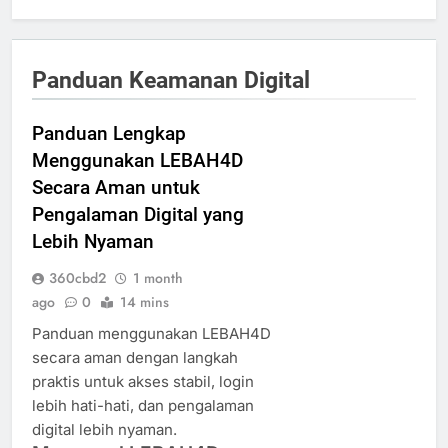
Panduan Keamanan Digital
Panduan Lengkap
Menggunakan LEBAH4D
Secara Aman untuk
Pengalaman Digital yang
Lebih Nyaman
360cbd2
1 month
ago
0
14 mins
Panduan menggunakan LEBAH4D
secara aman dengan langkah
praktis untuk akses stabil, login
lebih hati-hati, dan pengalaman
digital lebih nyaman.