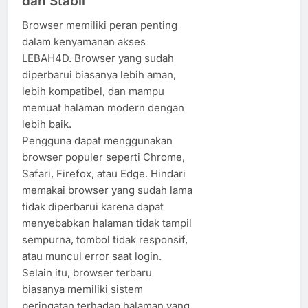
dan Stabil
Browser memiliki peran penting
dalam kenyamanan akses
LEBAH4D. Browser yang sudah
diperbarui biasanya lebih aman,
lebih kompatibel, dan mampu
memuat halaman modern dengan
lebih baik.
Pengguna dapat menggunakan
browser populer seperti Chrome,
Safari, Firefox, atau Edge. Hindari
memakai browser yang sudah lama
tidak diperbarui karena dapat
menyebabkan halaman tidak tampil
sempurna, tombol tidak responsif,
atau muncul error saat login.
Selain itu, browser terbaru
biasanya memiliki sistem
peringatan terhadap halaman yang