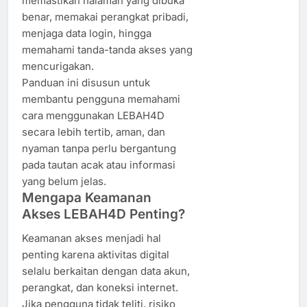
memastikan halaman yang dibuka
benar, memakai perangkat pribadi,
menjaga data login, hingga
memahami tanda-tanda akses yang
mencurigakan.
Panduan ini disusun untuk
membantu pengguna memahami
cara menggunakan LEBAH4D
secara lebih tertib, aman, dan
nyaman tanpa perlu bergantung
pada tautan acak atau informasi
yang belum jelas.
Mengapa Keamanan
Akses LEBAH4D Penting?
Keamanan akses menjadi hal
penting karena aktivitas digital
selalu berkaitan dengan data akun,
perangkat, dan koneksi internet.
Jika pengguna tidak teliti, risiko