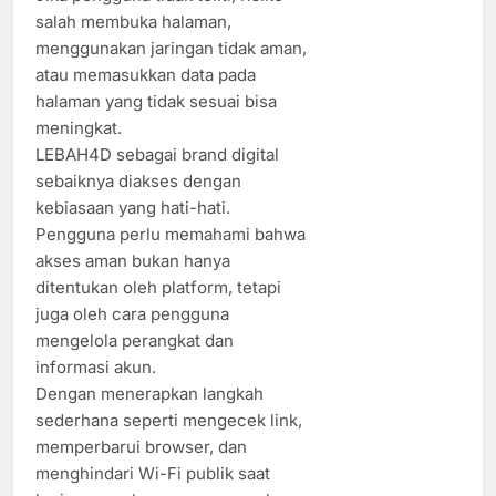
salah membuka halaman,
menggunakan jaringan tidak aman,
atau memasukkan data pada
halaman yang tidak sesuai bisa
meningkat.
LEBAH4D sebagai brand digital
sebaiknya diakses dengan
kebiasaan yang hati-hati.
Pengguna perlu memahami bahwa
akses aman bukan hanya
ditentukan oleh platform, tetapi
juga oleh cara pengguna
mengelola perangkat dan
informasi akun.
Dengan menerapkan langkah
sederhana seperti mengecek link,
memperbarui browser, dan
menghindari Wi-Fi publik saat