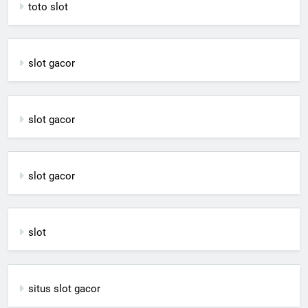
toto slot
slot gacor
slot gacor
slot gacor
slot
situs slot gacor