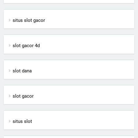
situs slot gacor
slot gacor 4d
slot dana
slot gacor
situs slot