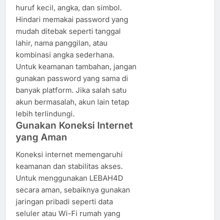
huruf kecil, angka, dan simbol.
Hindari memakai password yang
mudah ditebak seperti tanggal
lahir, nama panggilan, atau
kombinasi angka sederhana.
Untuk keamanan tambahan, jangan
gunakan password yang sama di
banyak platform. Jika salah satu
akun bermasalah, akun lain tetap
lebih terlindungi.
Gunakan Koneksi Internet
yang Aman
Koneksi internet memengaruhi
keamanan dan stabilitas akses.
Untuk menggunakan LEBAH4D
secara aman, sebaiknya gunakan
jaringan pribadi seperti data
seluler atau Wi-Fi rumah yang