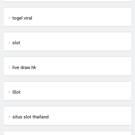
togel viral
slot
live draw hk
Slot
situs slot thailand