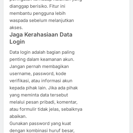
dianggap berisiko. Fitur ini
membantu pengguna lebih
waspada sebelum melanjutkan
akses.
Jaga Kerahasiaan Data
Login
Data login adalah bagian paling
penting dalam keamanan akun.
Jangan pernah membagikan
username, password, kode
verifikasi, atau informasi akun
kepada pihak lain. Jika ada pihak
yang meminta data tersebut
melalui pesan pribadi, komentar,
atau formulir tidak jelas, sebaiknya
abaikan.
Gunakan password yang kuat
dengan kombinasi huruf besar,