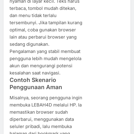
nyaman di layar kecil. Teks harus
terbaca, tombol mudah ditekan,
dan menu tidak terlalu
tersembunyi. Jika tampilan kurang
optimal, coba gunakan browser
lain atau perbarui browser yang
sedang digunakan.
Pengalaman yang stabil membuat
pengguna lebih mudah mengelola
akun dan mengurangi potensi
kesalahan saat navigasi.
Contoh Skenario
Penggunaan Aman
Misalnya, seorang pengguna ingin
membuka LEBAH4D melalui HP. Ia
memastikan browser sudah
diperbarui, menggunakan data
seluler pribadi, lalu membuka
halaman dari bookmark yang