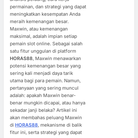
permainan, dan strategi yang dapat
meningkatkan kesempatan Anda
meraih kemenangan besar.
Maxwin, atau kemenangan
maksimal, adalah impian setiap
pemain slot online. Sebagai salah
satu fitur unggulan di platform
HORAS88
, Maxwin menawarkan
potensi kemenangan besar yang
sering kali menjadi daya tarik
utama bagi para pemain. Namun,
pertanyaan yang sering muncul
adalah: apakah Maxwin benar-
benar mungkin dicapai, atau hanya
sekadar janji belaka? Artikel ini
akan membahas peluang Maxwin
di
HORAS88
, mekanisme di balik
fitur ini, serta strategi yang dapat