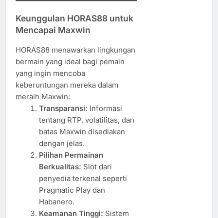
Keunggulan HORAS88 untuk
Mencapai Maxwin
HORAS88 menawarkan lingkungan
bermain yang ideal bagi pemain
yang ingin mencoba
keberuntungan mereka dalam
meraih Maxwin:
Transparansi:
Informasi
tentang RTP, volatilitas, dan
batas Maxwin disediakan
dengan jelas.
Pilihan Permainan
Berkualitas:
Slot dari
penyedia terkenal seperti
Pragmatic Play dan
Habanero.
Keamanan Tinggi:
Sistem