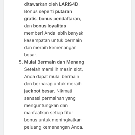
ditawarkan oleh
LARIS4D
.
Bonus seperti
putaran
gratis
,
bonus pendaftaran
,
dan
bonus loyalitas
memberi Anda lebih banyak
kesempatan untuk bermain
dan meraih kemenangan
besar.
Mulai Bermain dan Menang
Setelah memilih mesin slot,
Anda dapat mulai bermain
dan berharap untuk meraih
jackpot besar
. Nikmati
sensasi permainan yang
menguntungkan dan
manfaatkan setiap fitur
bonus untuk meningkatkan
peluang kemenangan Anda.