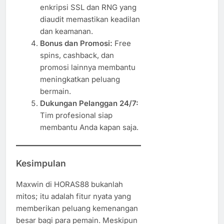
enkripsi SSL dan RNG yang
diaudit memastikan keadilan
dan keamanan.
Bonus dan Promosi:
Free
spins, cashback, dan
promosi lainnya membantu
meningkatkan peluang
bermain.
Dukungan Pelanggan 24/7:
Tim profesional siap
membantu Anda kapan saja.
Kesimpulan
Maxwin di HORAS88 bukanlah
mitos; itu adalah fitur nyata yang
memberikan peluang kemenangan
besar bagi para pemain. Meskipun