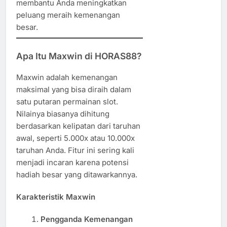
membantu Anda meningkatkan
peluang meraih kemenangan
besar.
Apa Itu Maxwin di HORAS88?
Maxwin adalah kemenangan
maksimal yang bisa diraih dalam
satu putaran permainan slot.
Nilainya biasanya dihitung
berdasarkan kelipatan dari taruhan
awal, seperti 5.000x atau 10.000x
taruhan Anda. Fitur ini sering kali
menjadi incaran karena potensi
hadiah besar yang ditawarkannya.
Karakteristik Maxwin
Pengganda Kemenangan