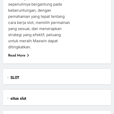
sepenuhnya bergantung pada
keberuntungan, dengan
pemahaman yang tepat tentang
cara kerja slot, memilih permainan
yang sesuai, dan menerapkan
strategi yang efektif, peluang
untuk meraih Maxwin dapat
ditingkatkan.
Read More
SLOT
situs slot