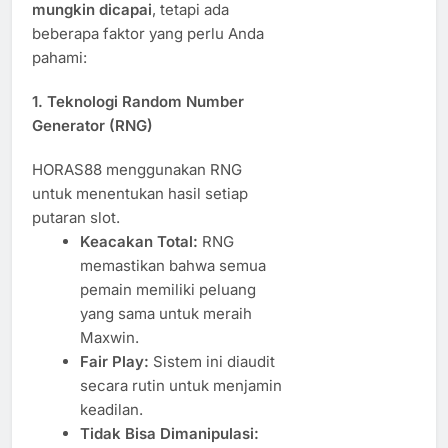
mungkin dicapai
, tetapi ada
beberapa faktor yang perlu Anda
pahami:
1. Teknologi Random Number
Generator (RNG)
HORAS88 menggunakan RNG
untuk menentukan hasil setiap
putaran slot.
Keacakan Total:
RNG
memastikan bahwa semua
pemain memiliki peluang
yang sama untuk meraih
Maxwin.
Fair Play:
Sistem ini diaudit
secara rutin untuk menjamin
keadilan.
Tidak Bisa Dimanipulasi: