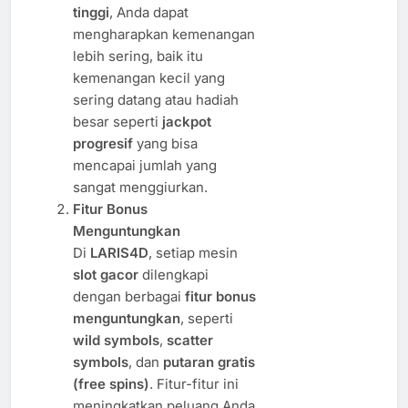
tinggi
, Anda dapat
mengharapkan kemenangan
lebih sering, baik itu
kemenangan kecil yang
sering datang atau hadiah
besar seperti
jackpot
progresif
yang bisa
mencapai jumlah yang
sangat menggiurkan.
Fitur Bonus
Menguntungkan
Di
LARIS4D
, setiap mesin
slot gacor
dilengkapi
dengan berbagai
fitur bonus
menguntungkan
, seperti
wild symbols
,
scatter
symbols
, dan
putaran gratis
(free spins)
. Fitur-fitur ini
meningkatkan peluang Anda