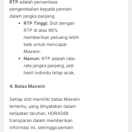
RTP
adalah persentase
pengembalian kepada pemain
dalam jangka panjang.
RTP Tinggi:
Slot dengan
RTP di atas 96%
memberikan peluang lebih
baik untuk mencapai
Maxwin.
Namun:
RTP adalah rata-
rata jangka panjang, jadi
hasil individu tetap acak.
4. Batas Maxwin
Setiap slot memiliki batas Maxwin
tertentu, yang dinyatakan dalam
kelipatan taruhan. HORAS88
transparan dalam memberikan
informasi ini, sehingga pemain