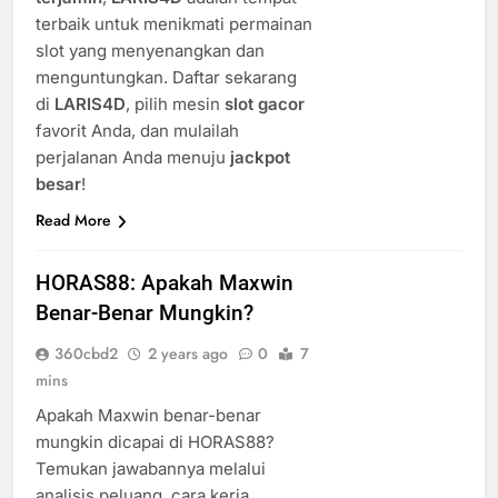
terbaik untuk menikmati permainan
slot yang menyenangkan dan
menguntungkan. Daftar sekarang
di
LARIS4D
, pilih mesin
slot gacor
favorit Anda, dan mulailah
perjalanan Anda menuju
jackpot
besar
!
Read More
HORAS88: Apakah Maxwin
Benar-Benar Mungkin?
360cbd2
2 years ago
0
7
mins
Apakah Maxwin benar-benar
mungkin dicapai di HORAS88?
Temukan jawabannya melalui
analisis peluang, cara kerja