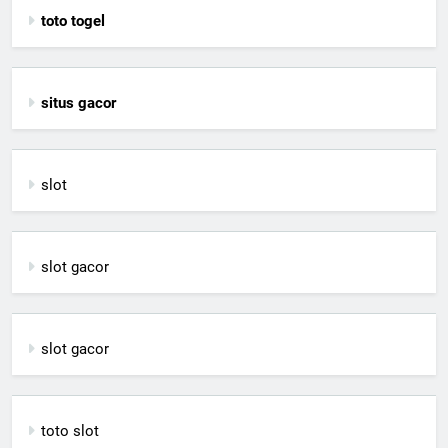
toto togel
situs gacor
slot
slot gacor
slot gacor
toto slot