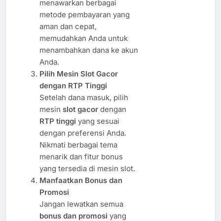
menawarkan berbagai
metode pembayaran yang
aman dan cepat,
memudahkan Anda untuk
menambahkan dana ke akun
Anda.
Pilih Mesin Slot Gacor
dengan RTP Tinggi
Setelah dana masuk, pilih
mesin
slot gacor
dengan
RTP tinggi
yang sesuai
dengan preferensi Anda.
Nikmati berbagai tema
menarik dan fitur bonus
yang tersedia di mesin slot.
Manfaatkan Bonus dan
Promosi
Jangan lewatkan semua
bonus dan promosi
yang