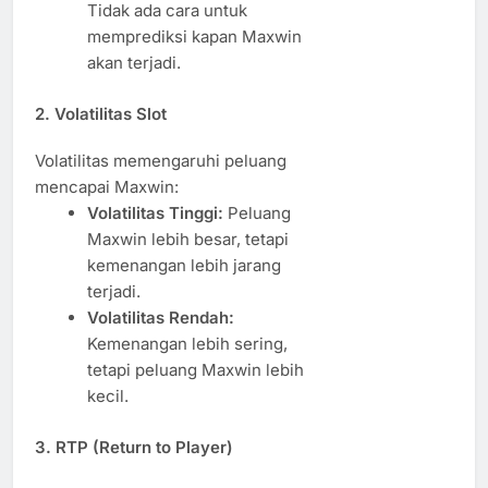
Tidak ada cara untuk
memprediksi kapan Maxwin
akan terjadi.
2. Volatilitas Slot
Volatilitas memengaruhi peluang
mencapai Maxwin:
Volatilitas Tinggi:
Peluang
Maxwin lebih besar, tetapi
kemenangan lebih jarang
terjadi.
Volatilitas Rendah:
Kemenangan lebih sering,
tetapi peluang Maxwin lebih
kecil.
3. RTP (Return to Player)