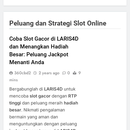
Peluang dan Strategi Slot Online
Coba Slot Gacor di LARIS4D
dan Menangkan Hadiah
Besar: Peluang Jackpot
Menanti Anda
360cbd2
2 years ago
0
9
mins
Bergabunglah di
LARIS4D
untuk
mencoba
slot gacor
dengan
RTP
tinggi
dan peluang meraih
hadiah
besar
. Nikmati pengalaman
bermain yang aman dan
menguntungkan dengan peluang