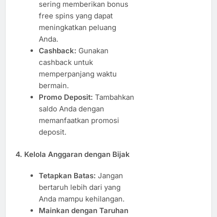
sering memberikan bonus
free spins yang dapat
meningkatkan peluang
Anda.
Cashback:
Gunakan
cashback untuk
memperpanjang waktu
bermain.
Promo Deposit:
Tambahkan
saldo Anda dengan
memanfaatkan promosi
deposit.
4. Kelola Anggaran dengan Bijak
Tetapkan Batas:
Jangan
bertaruh lebih dari yang
Anda mampu kehilangan.
Mainkan dengan Taruhan