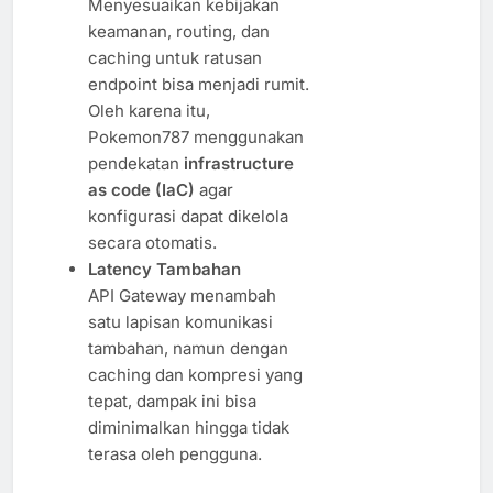
Menyesuaikan kebijakan
keamanan, routing, dan
caching untuk ratusan
endpoint bisa menjadi rumit.
Oleh karena itu,
Pokemon787 menggunakan
pendekatan
infrastructure
as code (IaC)
agar
konfigurasi dapat dikelola
secara otomatis.
Latency Tambahan
API Gateway menambah
satu lapisan komunikasi
tambahan, namun dengan
caching dan kompresi yang
tepat, dampak ini bisa
diminimalkan hingga tidak
terasa oleh pengguna.