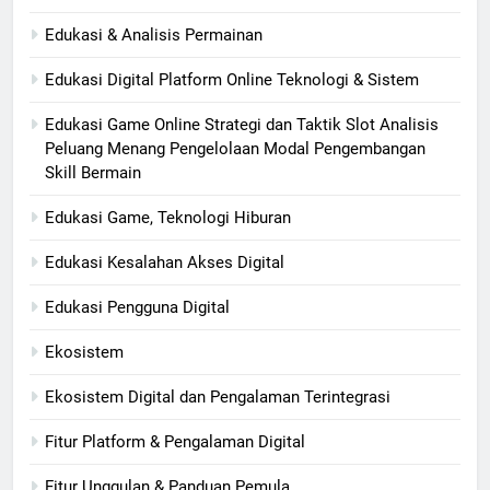
Edukasi & Analisis Permainan
Edukasi Digital Platform Online Teknologi & Sistem
Edukasi Game Online Strategi dan Taktik Slot Analisis
Peluang Menang Pengelolaan Modal Pengembangan
Skill Bermain
Edukasi Game, Teknologi Hiburan
Edukasi Kesalahan Akses Digital
Edukasi Pengguna Digital
Ekosistem
Ekosistem Digital dan Pengalaman Terintegrasi
Fitur Platform & Pengalaman Digital
Fitur Unggulan & Panduan Pemula