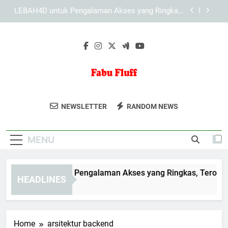
Skip
Mengenal Keunggulan Tampilan dan Sistem
to
Navigasi EDWINSLOT
content
Mengenal Keunggulan Tampilan dan Sistem
Navigasi LEBAH4D
EDWINSLOT untuk Pengalaman Akses yang
Ringkas, Terorganisir, dan Lebih Efisien
LEBAH4D untuk Pengalaman Akses yang Ringkas,
Terorganisir, dan Mudah Dipahami
Fabu Fluff
Temukan Pakaian Anak Yang
Mengenal Keunggulan Tampilan dan Sistem
NEWSLETTER
RANDOM NEWS
Navigasi EDWINSLOT
Berkualitas Dan Stylish Dari Fabu Fluff.
Mengenal Keunggulan Tampilan dan Sistem
Pilihan Terbaik Untuk Buah Hati Anda.
Navigasi LEBAH4D
MENU
WINSLOT untuk Pengalaman Akses yang Ringkas, Terorganisir,
HEADLINES
Weeks Ago
Home
arsitektur backend