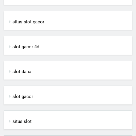
situs slot gacor
slot gacor 4d
slot dana
slot gacor
situs slot