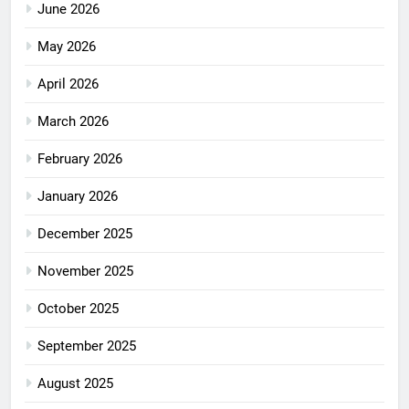
June 2026
May 2026
April 2026
March 2026
February 2026
January 2026
December 2025
November 2025
October 2025
September 2025
August 2025