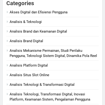
Categories
Akses Digital dan Efisiensi Pengguna
Analisis & Teknologi
Analisis Brand dan Keamanan Digital
Analisis Brand Digital
Analisis Mekanisme Permainan, Studi Perilaku
Pengguna, Teknologi Sistem Digital, Dinamika Pola Reel
Analisis Platform Digital
Analisis Situs Slot Online
Analisis Teknologi & Transformasi Digital
Analisis Teknologi, Transformasi Digital, Inovasi
Platform, Keamanan Sistem, Pengalaman Pengguna