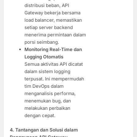
distribusi beban, API
Gateway bekerja bersama
load balancer, memastikan
setiap server backend
menerima permintaan dalam
porsi seimbang.
Monitoring Real-Time dan
Logging Otomatis
Semua aktivitas API dicatat
dalam sistem logging
terpusat. Ini mempermudah
tim DevOps dalam
menganalisis performa,
menemukan bug, dan
melakukan perbaikan
dengan cepat.
4. Tantangan dan Solusi dalam