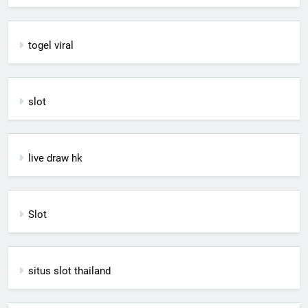
togel viral
slot
live draw hk
Slot
situs slot thailand