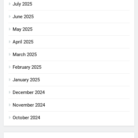
July 2025
June 2025
May 2025
April 2025
March 2025
February 2025
January 2025
December 2024
November 2024
October 2024