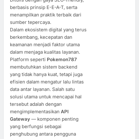
berbasis prinsip E-E-A-T, serta
menampilkan praktik terbaik dari
sumber tepercaya.
Dalam ekosistem digital yang terus
berkembang, kecepatan dan
keamanan menjadi faktor utama
dalam menjaga kualitas layanan.
Platform seperti
Pokemon787
membutuhkan sistem backend
yang tidak hanya kuat, tetapi juga
efisien dalam mengatur lalu lintas
data antar layanan. Salah satu
solusi utama untuk mencapai hal
tersebut adalah dengan
mengimplementasikan
API
Gateway
— komponen penting
yang berfungsi sebagai
penghubung antara pengguna