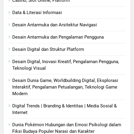
Casino, Slot Online, Platform
Data & Literasi Informasi
Desain Antarmuka dan Arsitektur Navigasi
Desain Antarmuka dan Pengalaman Pengguna
Desain Digital dan Struktur Platform
Desain Digital, Inovasi Kreatif, Pengalaman Pengguna,
Teknologi Visual
Desain Dunia Game, Worldbuilding Digital, Eksplorasi
Interaktif, Pengalaman Petualangan, Teknologi Game
Modern
Digital Trends | Branding & Identitas | Media Sosial &
Internet
Dunia Pokémon Hubungan dan Emosi Psikologi dalam
Fiksi Budaya Populer Narasi dan Karakter