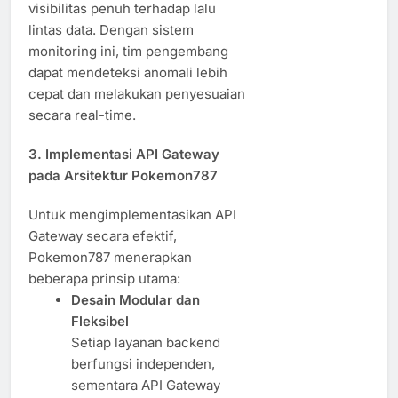
visibilitas penuh terhadap lalu
lintas data. Dengan sistem
monitoring ini, tim pengembang
dapat mendeteksi anomali lebih
cepat dan melakukan penyesuaian
secara real-time.
3. Implementasi API Gateway
pada Arsitektur Pokemon787
Untuk mengimplementasikan API
Gateway secara efektif,
Pokemon787 menerapkan
beberapa prinsip utama:
Desain Modular dan
Fleksibel
Setiap layanan backend
berfungsi independen,
sementara API Gateway