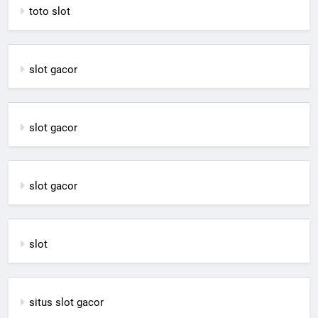
toto slot
slot gacor
slot gacor
slot gacor
slot
situs slot gacor