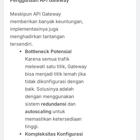
Penggunaan API Gateway
Meskipun API Gateway
memberikan banyak keuntungan,
implementasinya juga
menghadirkan tantangan
tersendiri.
Bottleneck Potensial
Karena semua trafik
melewati satu titik, Gateway
bisa menjadi titik lemah jika
tidak dikonfigurasi dengan
baik. Solusinya adalah
dengan menggunakan
sistem
redundansi
dan
autoscaling
untuk
memastikan ketersediaan
tinggi.
Kompleksitas Konfigurasi