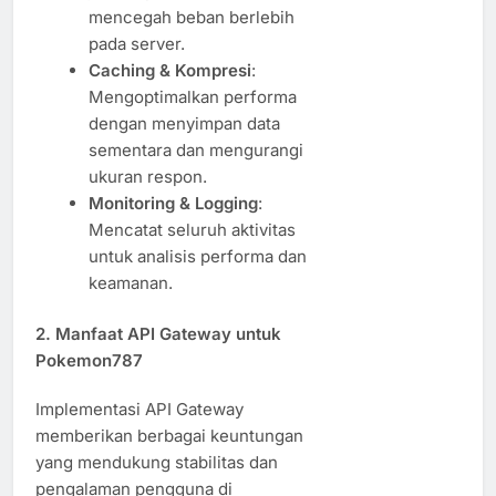
mencegah beban berlebih
pada server.
Caching & Kompresi
:
Mengoptimalkan performa
dengan menyimpan data
sementara dan mengurangi
ukuran respon.
Monitoring & Logging
:
Mencatat seluruh aktivitas
untuk analisis performa dan
keamanan.
2. Manfaat API Gateway untuk
Pokemon787
Implementasi API Gateway
memberikan berbagai keuntungan
yang mendukung stabilitas dan
pengalaman pengguna di