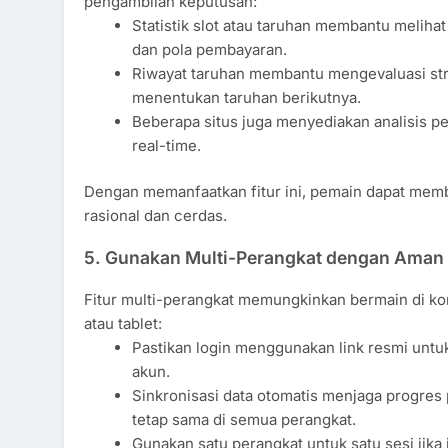
pengambilan keputusan:
Statistik slot atau taruhan membantu melih
dan pola pembayaran.
Riwayat taruhan membantu mengevaluasi str
menentukan taruhan berikutnya.
Beberapa situs juga menyediakan analisis 
real-time.
Dengan memanfaatkan fitur ini, pemain dapat memb
rasional dan cerdas.
5. Gunakan Multi-Perangkat dengan Aman
Fitur multi-perangkat memungkinkan bermain di k
atau tablet:
Pastikan login menggunakan link resmi unt
akun.
Sinkronisasi data otomatis menjaga progres
tetap sama di semua perangkat.
Gunakan satu perangkat untuk satu sesi jika