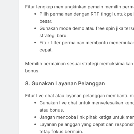
Fitur lengkap memungkinkan pemain memilih permai
Pilih permainan dengan RTP tinggi untuk pe
besar.
Gunakan mode demo atau free spin jika ter
strategi baru.
Fitur filter permainan membantu menemukan
cepat.
Memilih permainan sesuai strategi memaksimalkan 
bonus.
8. Gunakan Layanan Pelanggan
Fitur live chat atau layanan pelanggan membantu m
Gunakan live chat untuk menyelesaikan kenda
atau bonus.
Jangan mencoba link pihak ketiga untuk meng
Layanan pelanggan yang cepat dan respons
tetap fokus bermain.