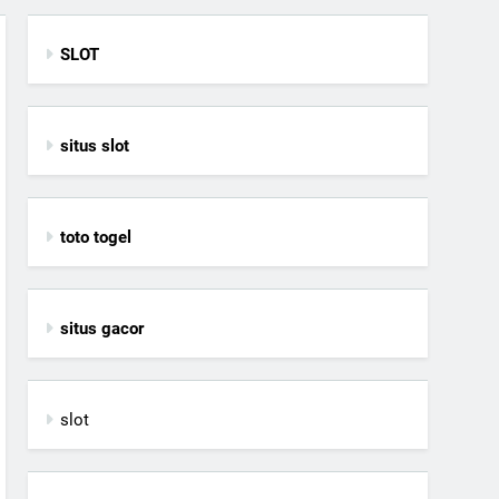
SLOT
situs slot
toto togel
situs gacor
slot