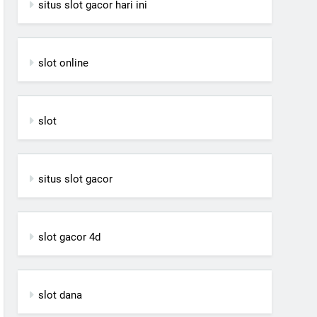
situs slot gacor hari ini
slot online
slot
situs slot gacor
slot gacor 4d
slot dana