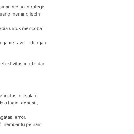
nan sesuai strategi:
luang menang lebih
sedia untuk mencoba
 game favorit dengan
efektivitas modal dan
engatasi masalah:
la login, deposit,
atasi error.
if membantu pemain