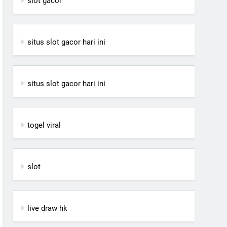
slot gacor
situs slot gacor hari ini
situs slot gacor hari ini
togel viral
slot
live draw hk