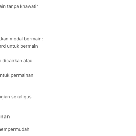
in tanpa khawatir
atkan modal bermain:
ard untuk bermain
 dicairkan atau
ntuk permainan
gian sekaligus
inan
an mempermudah