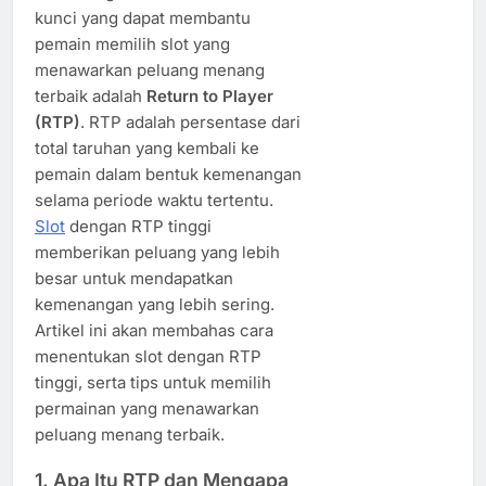
kunci yang dapat membantu
pemain memilih slot yang
menawarkan peluang menang
terbaik adalah
Return to Player
(RTP)
. RTP adalah persentase dari
total taruhan yang kembali ke
pemain dalam bentuk kemenangan
selama periode waktu tertentu.
Slot
dengan RTP tinggi
memberikan peluang yang lebih
besar untuk mendapatkan
kemenangan yang lebih sering.
Artikel ini akan membahas cara
menentukan slot dengan RTP
tinggi, serta tips untuk memilih
permainan yang menawarkan
peluang menang terbaik.
1.
Apa Itu RTP dan Mengapa