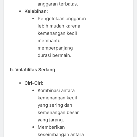
anggaran terbatas.
Kelebihan:
Pengelolaan anggaran
lebih mudah karena
kemenangan kecil
membantu
memperpanjang
durasi bermain.
b. Volatilitas Sedang
Ciri-Ciri:
Kombinasi antara
kemenangan kecil
yang sering dan
kemenangan besar
yang jarang.
Memberikan
keseimbangan antara