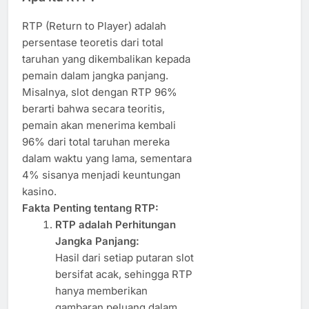
RTP (Return to Player) adalah
persentase teoretis dari total
taruhan yang dikembalikan kepada
pemain dalam jangka panjang.
Misalnya, slot dengan RTP 96%
berarti bahwa secara teoritis,
pemain akan menerima kembali
96% dari total taruhan mereka
dalam waktu yang lama, sementara
4% sisanya menjadi keuntungan
kasino.
Fakta Penting tentang RTP:
RTP adalah Perhitungan
Jangka Panjang:
Hasil dari setiap putaran slot
bersifat acak, sehingga RTP
hanya memberikan
gambaran peluang dalam