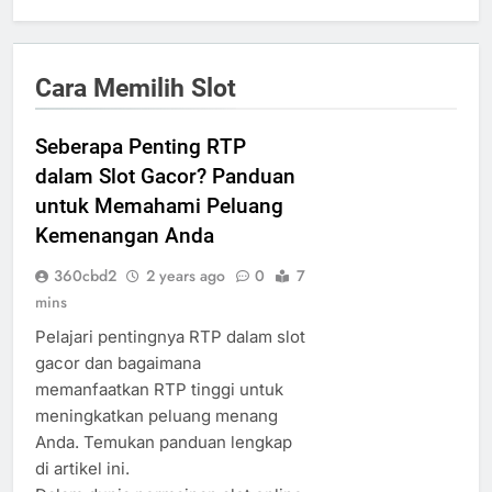
Cara Memilih Slot
Seberapa Penting RTP
dalam Slot Gacor? Panduan
untuk Memahami Peluang
Kemenangan Anda
360cbd2
2 years ago
0
7
mins
Pelajari pentingnya RTP dalam slot
gacor dan bagaimana
memanfaatkan RTP tinggi untuk
meningkatkan peluang menang
Anda. Temukan panduan lengkap
di artikel ini.