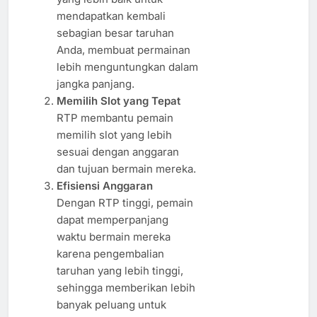
mendapatkan kembali
sebagian besar taruhan
Anda, membuat permainan
lebih menguntungkan dalam
jangka panjang.
Memilih Slot yang Tepat
RTP membantu pemain
memilih slot yang lebih
sesuai dengan anggaran
dan tujuan bermain mereka.
Efisiensi Anggaran
Dengan RTP tinggi, pemain
dapat memperpanjang
waktu bermain mereka
karena pengembalian
taruhan yang lebih tinggi,
sehingga memberikan lebih
banyak peluang untuk