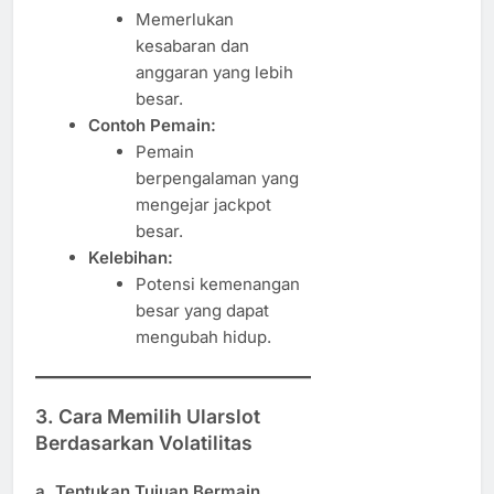
Memerlukan
kesabaran dan
anggaran yang lebih
besar.
Contoh Pemain:
Pemain
berpengalaman yang
mengejar jackpot
besar.
Kelebihan:
Potensi kemenangan
besar yang dapat
mengubah hidup.
3. Cara Memilih Ularslot
Berdasarkan Volatilitas
a. Tentukan Tujuan Bermain