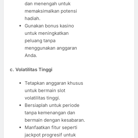
dan menengah untuk
memaksimalkan potensi
hadiah.
Gunakan bonus kasino
untuk meningkatkan
peluang tanpa
menggunakan anggaran
Anda.
c. Volatilitas Tinggi
Tetapkan anggaran khusus
untuk bermain slot
volatilitas tinggi.
Bersiaplah untuk periode
tanpa kemenangan dan
bermain dengan kesabaran.
Manfaatkan fitur seperti
jackpot progresif untuk