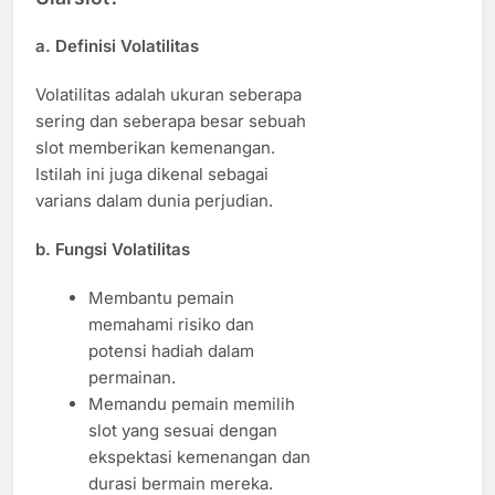
a. Definisi Volatilitas
Volatilitas adalah ukuran seberapa
sering dan seberapa besar sebuah
slot memberikan kemenangan.
Istilah ini juga dikenal sebagai
varians dalam dunia perjudian.
b. Fungsi Volatilitas
Membantu pemain
memahami risiko dan
potensi hadiah dalam
permainan.
Memandu pemain memilih
slot yang sesuai dengan
ekspektasi kemenangan dan
durasi bermain mereka.