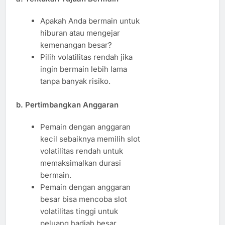
Apakah Anda bermain untuk
hiburan atau mengejar
kemenangan besar?
Pilih volatilitas rendah jika
ingin bermain lebih lama
tanpa banyak risiko.
b. Pertimbangkan Anggaran
Pemain dengan anggaran
kecil sebaiknya memilih slot
volatilitas rendah untuk
memaksimalkan durasi
bermain.
Pemain dengan anggaran
besar bisa mencoba slot
volatilitas tinggi untuk
peluang hadiah besar.