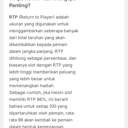
Penting?
RTP
(Return to Player) adalah
ukuran yang digunakan untuk
menggambarkan seberapa banyak
dari total taruhan yang akan
dikembalikan kepada pemain
dalam jangka panjang. RTP
dihitung sebagai persentase, dan
biasanya slot dengan RTP yang
lebih tinggi memberikan peluang
yang lebih besar untuk
memenangkan hadiah.
Sebagai contoh, jika mesin slot
memiliki RTP 96%, ini berarti
bahwa untuk setiap 100 yang
dipertaruhkan oleh pemain, rata-
rata 96 akan kembali ke pemain
dalam bentuk kemenangan.