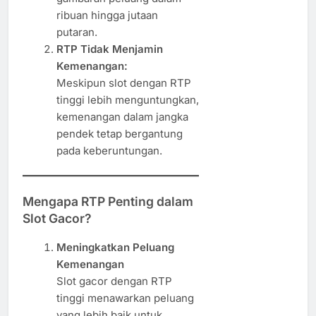
ribuan hingga jutaan
putaran.
RTP Tidak Menjamin
Kemenangan:
Meskipun slot dengan RTP
tinggi lebih menguntungkan,
kemenangan dalam jangka
pendek tetap bergantung
pada keberuntungan.
Mengapa RTP Penting dalam
Slot Gacor?
Meningkatkan Peluang
Kemenangan
Slot gacor dengan RTP
tinggi menawarkan peluang
yang lebih baik untuk