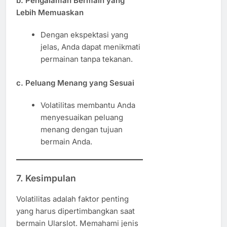
b. Pengalaman Bermain yang
Lebih Memuaskan
Dengan ekspektasi yang
jelas, Anda dapat menikmati
permainan tanpa tekanan.
c. Peluang Menang yang Sesuai
Volatilitas membantu Anda
menyesuaikan peluang
menang dengan tujuan
bermain Anda.
7. Kesimpulan
Volatilitas adalah faktor penting
yang harus dipertimbangkan saat
bermain Ularslot. Memahami jenis