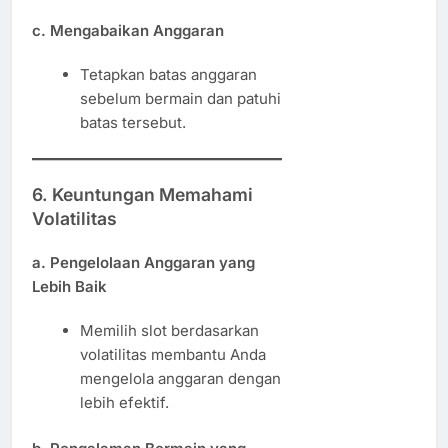
c. Mengabaikan Anggaran
Tetapkan batas anggaran
sebelum bermain dan patuhi
batas tersebut.
6. Keuntungan Memahami
Volatilitas
a. Pengelolaan Anggaran yang
Lebih Baik
Memilih slot berdasarkan
volatilitas membantu Anda
mengelola anggaran dengan
lebih efektif.