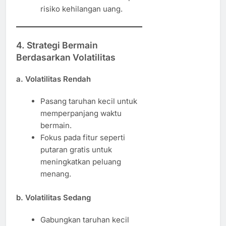
risiko kehilangan uang.
4. Strategi Bermain
Berdasarkan Volatilitas
a. Volatilitas Rendah
Pasang taruhan kecil untuk
memperpanjang waktu
bermain.
Fokus pada fitur seperti
putaran gratis untuk
meningkatkan peluang
menang.
b. Volatilitas Sedang
Gabungkan taruhan kecil