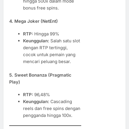
hingga 500x dalam mode
bonus free spins.
4.
Mega Joker (NetEnt)
RTP:
Hingga 99%
Keunggulan:
Salah satu slot
dengan RTP tertinggi,
cocok untuk pemain yang
mencari peluang besar.
5.
Sweet Bonanza (Pragmatic
Play)
RTP:
96,48%
Keunggulan:
Cascading
reels dan free spins dengan
pengganda hingga 100x.