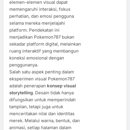
elemen-elemen visual dapat
memengaruhi interaksi, fokus
perhatian, dan emosi pengguna
selama mereka menjelajahi
platform. Pendekatan ini
menjadikan Pokemon787 bukan
sekadar platform digital, melainkan
ruang interaktif yang membangun
koneksi emosional dengan
penggunanya.
Salah satu aspek penting dalam
eksperimen visual Pokemon787
adalah penerapan
konsep visual
storytelling
. Desain tidak hanya
difungsikan untuk memperindah
tampilan, tetapi juga untuk
menceritakan nilai dan identitas
merek. Melalui warna, bentuk, dan
animasi, setiap halaman dalam