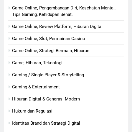
Game Online, Pengembangan Diri, Kesehatan Mental,
Tips Gaming, Kehidupan Sehat.
Game Online, Review Platform, Hiburan Digital
Game Online, Slot, Permainan Casino
Game Online, Strategi Bermain, Hiburan
Game, Hiburan, Teknologi
Gaming / Single-Player & Storytelling
Gaming & Entertainment
Hiburan Digital & Generasi Modern
Hukum dan Regulasi
Identitas Brand dan Strategi Digital