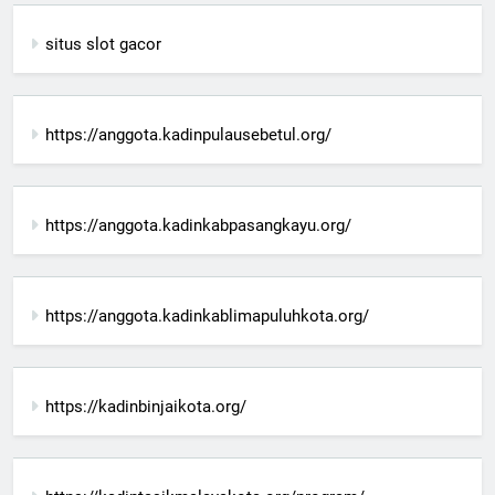
situs slot gacor
https://anggota.kadinpulausebetul.org/
https://anggota.kadinkabpasangkayu.org/
https://anggota.kadinkablimapuluhkota.org/
https://kadinbinjaikota.org/