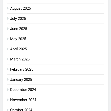
August 2025
July 2025
June 2025
May 2025
April 2025
March 2025
February 2025
January 2025
December 2024
November 2024
October 2024