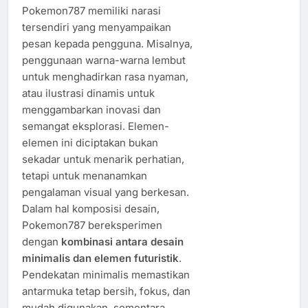
Pokemon787 memiliki narasi
tersendiri yang menyampaikan
pesan kepada pengguna. Misalnya,
penggunaan warna-warna lembut
untuk menghadirkan rasa nyaman,
atau ilustrasi dinamis untuk
menggambarkan inovasi dan
semangat eksplorasi. Elemen-
elemen ini diciptakan bukan
sekadar untuk menarik perhatian,
tetapi untuk menanamkan
pengalaman visual yang berkesan.
Dalam hal komposisi desain,
Pokemon787 bereksperimen
dengan
kombinasi antara desain
minimalis dan elemen futuristik
.
Pendekatan minimalis memastikan
antarmuka tetap bersih, fokus, dan
mudah digunakan, sementara