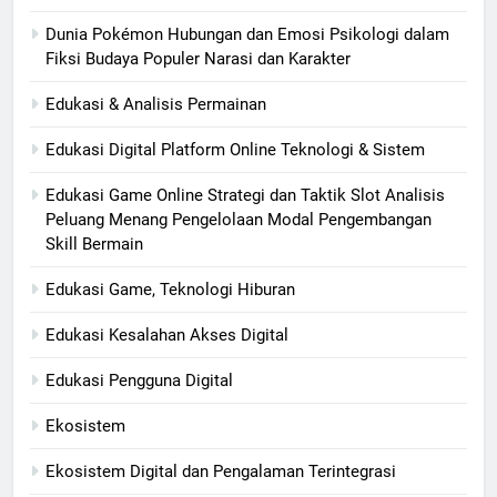
Dunia Pokémon Hubungan dan Emosi Psikologi dalam
Fiksi Budaya Populer Narasi dan Karakter
Edukasi & Analisis Permainan
Edukasi Digital Platform Online Teknologi & Sistem
Edukasi Game Online Strategi dan Taktik Slot Analisis
Peluang Menang Pengelolaan Modal Pengembangan
Skill Bermain
Edukasi Game, Teknologi Hiburan
Edukasi Kesalahan Akses Digital
Edukasi Pengguna Digital
Ekosistem
Ekosistem Digital dan Pengalaman Terintegrasi