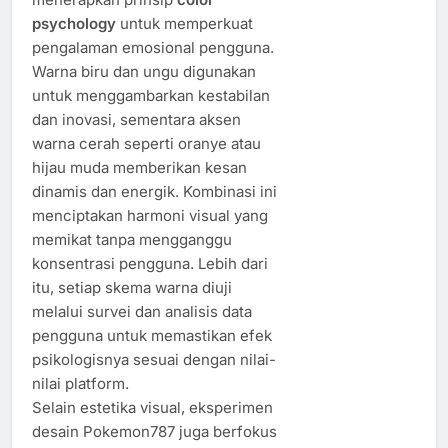
psychology
untuk memperkuat
pengalaman emosional pengguna.
Warna biru dan ungu digunakan
untuk menggambarkan kestabilan
dan inovasi, sementara aksen
warna cerah seperti oranye atau
hijau muda memberikan kesan
dinamis dan energik. Kombinasi ini
menciptakan harmoni visual yang
memikat tanpa mengganggu
konsentrasi pengguna. Lebih dari
itu, setiap skema warna diuji
melalui survei dan analisis data
pengguna untuk memastikan efek
psikologisnya sesuai dengan nilai-
nilai platform.
Selain estetika visual, eksperimen
desain Pokemon787 juga berfokus