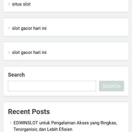
situs slot
slot gacor hari ini
slot gacor hari ini
Search
SEARCH
Recent Posts
EDWINSLOT untuk Pengalaman Akses yang Ringkas,
Terorganisir, dan Lebih Efisien