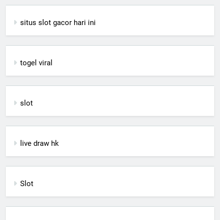
situs slot gacor hari ini
togel viral
slot
live draw hk
Slot