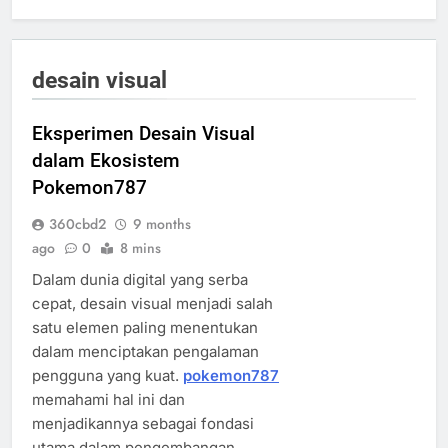
desain visual
Eksperimen Desain Visual
dalam Ekosistem
Pokemon787
360cbd2
9 months
ago
0
8 mins
Dalam dunia digital yang serba
cepat, desain visual menjadi salah
satu elemen paling menentukan
dalam menciptakan pengalaman
pengguna yang kuat.
pokemon787
memahami hal ini dan
menjadikannya sebagai fondasi
utama dalam pengembangan