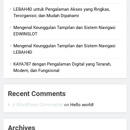
LEBAH4D untuk Pengalaman Akses yang Ringkas,
Terorganisir, dan Mudah Dipahami
Mengenal Keunggulan Tampilan dan Sistem Navigasi
EDWINSLOT
Mengenal Keunggulan Tampilan dan Sistem Navigasi
LEBAH4D
KAYA787 dengan Pengalaman Digital yang Terarah,
Modern, dan Fungsional
Recent Comments
A WordPress Commenter
on
Hello world!
Archives