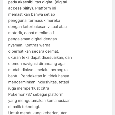
pada
aksesibilitas digital (digital
accessibility)
. Platform ini
memastikan bahwa setiap
pengguna, termasuk mereka
dengan keterbatasan visual atau
motorik, dapat menikmati
pengalaman digital dengan
nyaman. Kontras warna
diperhatikan secara cermat,
ukuran teks dapat disesuaikan, dan
elemen navigasi dirancang agar
mudah diakses melalui perangkat
bantu. Pendekatan ini tidak hanya
mencerminkan inklusivitas, tetapi
juga memperkuat citra
Pokemon787 sebagai platform
yang mengutamakan kemanusiaan
di balik teknologi.
Untuk mendukung keberlanjutan