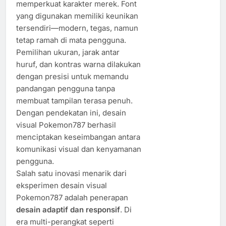
memperkuat karakter merek. Font
yang digunakan memiliki keunikan
tersendiri—modern, tegas, namun
tetap ramah di mata pengguna.
Pemilihan ukuran, jarak antar
huruf, dan kontras warna dilakukan
dengan presisi untuk memandu
pandangan pengguna tanpa
membuat tampilan terasa penuh.
Dengan pendekatan ini, desain
visual Pokemon787 berhasil
menciptakan keseimbangan antara
komunikasi visual dan kenyamanan
pengguna.
Salah satu inovasi menarik dari
eksperimen desain visual
Pokemon787 adalah penerapan
desain adaptif dan responsif
. Di
era multi-perangkat seperti