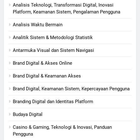
Analisis Teknologi, Transformasi Digital, Inovasi
Platform, Keamanan Sistem, Pengalaman Pengguna
Analisis Waktu Bermain
Analitik Sistem & Metodologi Statistik
Antarmuka Visual dan Sistem Navigasi
Brand Digital & Akses Online
Brand Digital & Keamanan Akses
Brand Digital, Keamanan Sistem, Kepercayaan Pengguna
Branding Digital dan Identitas Platform
Budaya Digital
Casino & Gaming, Teknologi & Inovasi, Panduan
Pengguna