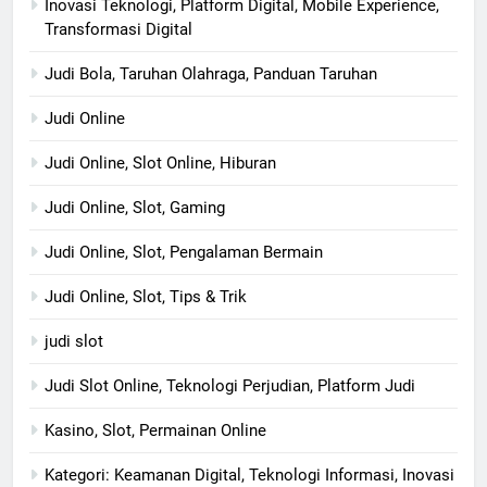
Inovasi Teknologi, Platform Digital, Mobile Experience,
Transformasi Digital
Judi Bola, Taruhan Olahraga, Panduan Taruhan
Judi Online
Judi Online, Slot Online, Hiburan
Judi Online, Slot, Gaming
Judi Online, Slot, Pengalaman Bermain
Judi Online, Slot, Tips & Trik
judi slot
Judi Slot Online, Teknologi Perjudian, Platform Judi
Kasino, Slot, Permainan Online
Kategori: Keamanan Digital, Teknologi Informasi, Inovasi