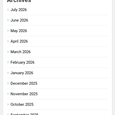
Archives
July 2026
June 2026
May 2026
April 2026
March 2026
February 2026
January 2026
December 2025
November 2025
October 2025