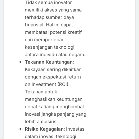
Tidak semua inovator
memiliki akses yang sama
terhadap sumber daya
finansial. Hal ini dapat
membatasi potensi kreatif
dan memperlebar
kesenjangan teknologi
antara individu atau negara.
Tekanan Keuntungan
:
Kekayaan sering dikaitkan
dengan ekspektasi return
on investment (ROI).
Tekanan untuk
menghasilkan keuntungan
cepat kadang menghambat
inovasi jangka panjang yang
lebih ambisius.
Risiko Kegagalan
: Investasi
dalam inovasi teknologi