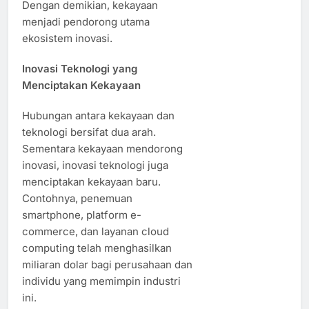
Dengan demikian, kekayaan
menjadi pendorong utama
ekosistem inovasi.
Inovasi Teknologi yang
Menciptakan Kekayaan
Hubungan antara kekayaan dan
teknologi bersifat dua arah.
Sementara kekayaan mendorong
inovasi, inovasi teknologi juga
menciptakan kekayaan baru.
Contohnya, penemuan
smartphone, platform e-
commerce, dan layanan cloud
computing telah menghasilkan
miliaran dolar bagi perusahaan dan
individu yang memimpin industri
ini.