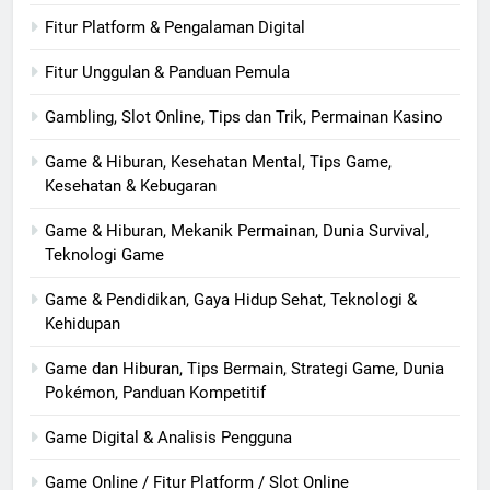
Fitur Platform & Pengalaman Digital
Fitur Unggulan & Panduan Pemula
Gambling, Slot Online, Tips dan Trik, Permainan Kasino
Game & Hiburan, Kesehatan Mental, Tips Game,
Kesehatan & Kebugaran
Game & Hiburan, Mekanik Permainan, Dunia Survival,
Teknologi Game
Game & Pendidikan, Gaya Hidup Sehat, Teknologi &
Kehidupan
Game dan Hiburan, Tips Bermain, Strategi Game, Dunia
Pokémon, Panduan Kompetitif
Game Digital & Analisis Pengguna
Game Online / Fitur Platform / Slot Online