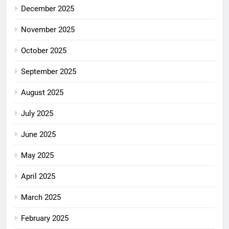
December 2025
November 2025
October 2025
September 2025
August 2025
July 2025
June 2025
May 2025
April 2025
March 2025
February 2025