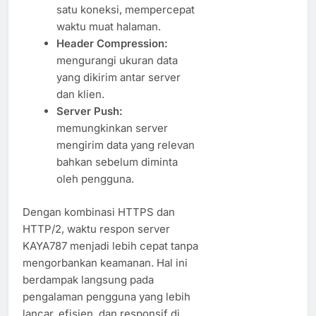
satu koneksi, mempercepat
waktu muat halaman.
Header Compression:
mengurangi ukuran data
yang dikirim antar server
dan klien.
Server Push:
memungkinkan server
mengirim data yang relevan
bahkan sebelum diminta
oleh pengguna.
Dengan kombinasi HTTPS dan
HTTP/2, waktu respon server
KAYA787 menjadi lebih cepat tanpa
mengorbankan keamanan. Hal ini
berdampak langsung pada
pengalaman pengguna yang lebih
lancar, efisien, dan responsif di