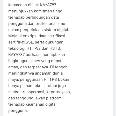
keamanan di link KAYA787
menunjukkan komitmen tinggi
terhadap perlindungan data
pengguna dan profesionalisme
dalam pengelolaan sistem digital.
Melalui enkripsi data, verifikasi
sertifikat SSL, serta dukungan
teknologi HTTP/2 dan HSTS,
KAYA787 berhasil menciptakan
lingkungan akses yang cepat,
aman, dan terpercaya. Di tengah
meningkatnya ancaman dunia
maya, penggunaan HTTPS bukan
hanya pilihan teknis, tetapi juga
simbol transparansi, kepercayaan,
dan tanggung jawab platform
terhadap keamanan digital
pengguna.