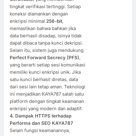
tingkat verifikasi tertinggi. Setiap
koneksi diamankan dengan
enkripsi minimal
256-bit
,
memastikan bahwa bahkan jika
data berhasil disadap, isinya tidak
dapat dibaca tanpa kunci dekripsi.
Selain itu, sistem juga mendukung
Perfect Forward Secrecy (PFS)
,
yang berarti setiap sesi komunikasi
memiliki kunci enkripsi unik. Jika
satu kunci berhasil diretas, data
dari sesi lain tetap aman. Teknologi
ini menjadikan KAYA787 salah satu
platform dengan tingkat keamanan
enkripsi yang modern dan adaptif.
4. Dampak HTTPS terhadap
Performa dan SEO KAYA787
Selain fungsi keamanannya,