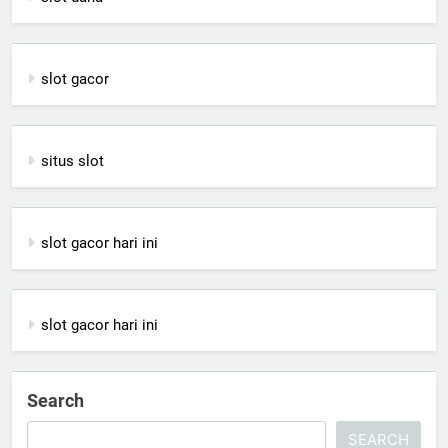
slot gacor
situs slot
slot gacor hari ini
slot gacor hari ini
Search
SEARCH