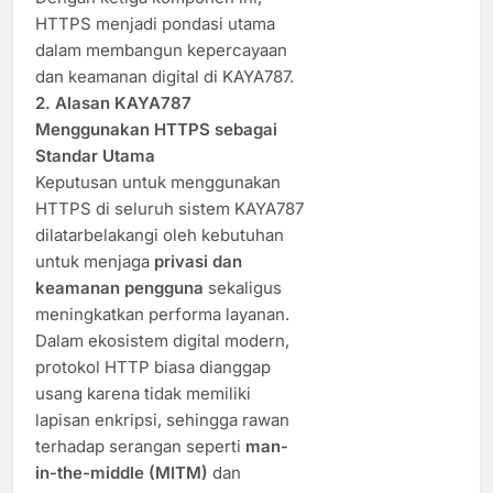
HTTPS menjadi pondasi utama
dalam membangun kepercayaan
dan keamanan digital di KAYA787.
2. Alasan KAYA787
Menggunakan HTTPS sebagai
Standar Utama
Keputusan untuk menggunakan
HTTPS di seluruh sistem KAYA787
dilatarbelakangi oleh kebutuhan
untuk menjaga
privasi dan
keamanan pengguna
sekaligus
meningkatkan performa layanan.
Dalam ekosistem digital modern,
protokol HTTP biasa dianggap
usang karena tidak memiliki
lapisan enkripsi, sehingga rawan
terhadap serangan seperti
man-
in-the-middle (MITM)
dan