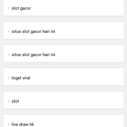
slot gacor
situs slot gacor hari ini
situs slot gacor hari ini
togel viral
slot
live draw hk