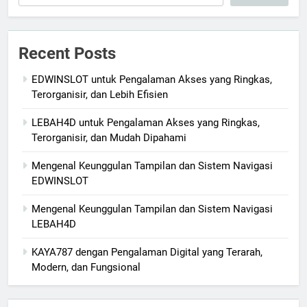
Recent Posts
EDWINSLOT untuk Pengalaman Akses yang Ringkas,
Terorganisir, dan Lebih Efisien
LEBAH4D untuk Pengalaman Akses yang Ringkas,
Terorganisir, dan Mudah Dipahami
Mengenal Keunggulan Tampilan dan Sistem Navigasi
EDWINSLOT
Mengenal Keunggulan Tampilan dan Sistem Navigasi
LEBAH4D
KAYA787 dengan Pengalaman Digital yang Terarah,
Modern, dan Fungsional