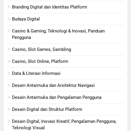
Branding Digital dan Identitas Platform
Budaya Digital
Casino & Gaming, Teknologi & Inovasi, Panduan
Pengguna
Casino, Slot Games, Gambling
Casino, Slot Online, Platform
Data & Literasi Informasi
Desain Antarmuka dan Arsitektur Navigasi
Desain Antarmuka dan Pengalaman Pengguna
Desain Digital dan Struktur Platform
Desain Digital, Inovasi Kreatif, Pengalaman Pengguna,
Teknologi Visual