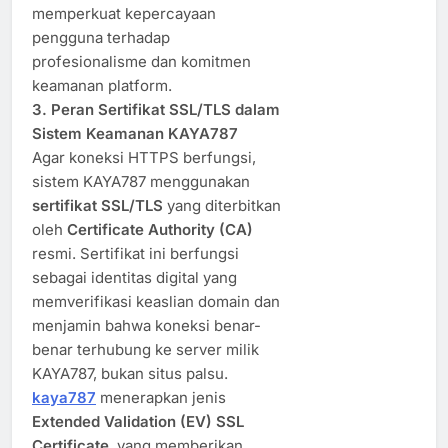
memperkuat kepercayaan
pengguna terhadap
profesionalisme dan komitmen
keamanan platform.
3. Peran Sertifikat SSL/TLS dalam
Sistem Keamanan KAYA787
Agar koneksi HTTPS berfungsi,
sistem KAYA787 menggunakan
sertifikat SSL/TLS
yang diterbitkan
oleh
Certificate Authority (CA)
resmi. Sertifikat ini berfungsi
sebagai identitas digital yang
memverifikasi keaslian domain dan
menjamin bahwa koneksi benar-
benar terhubung ke server milik
KAYA787, bukan situs palsu.
kaya787
menerapkan jenis
Extended Validation (EV) SSL
Certificate
, yang memberikan