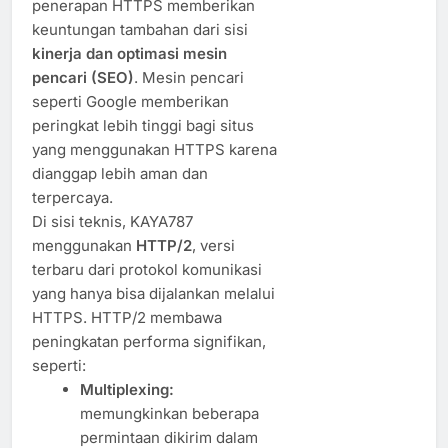
penerapan HTTPS memberikan
keuntungan tambahan dari sisi
kinerja dan optimasi mesin
pencari (SEO)
. Mesin pencari
seperti Google memberikan
peringkat lebih tinggi bagi situs
yang menggunakan HTTPS karena
dianggap lebih aman dan
terpercaya.
Di sisi teknis, KAYA787
menggunakan
HTTP/2
, versi
terbaru dari protokol komunikasi
yang hanya bisa dijalankan melalui
HTTPS. HTTP/2 membawa
peningkatan performa signifikan,
seperti:
Multiplexing:
memungkinkan beberapa
permintaan dikirim dalam