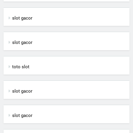
slot gacor
slot gacor
toto slot
slot gacor
slot gacor