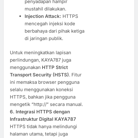
penyadapan hampir
mustahil dilakukan.
Injection Attack:
HTTPS
mencegah injeksi kode
berbahaya dari pihak ketiga
di jaringan publik.
Untuk meningkatkan lapisan
perlindungan, KAYA787 juga
menggunakan
HTTP Strict
Transport Security (HSTS)
. Fitur
ini memaksa browser pengguna
selalu menggunakan koneksi
HTTPS, bahkan jika pengguna
mengetik “http://” secara manual.
6. Integrasi HTTPS dengan
Infrastruktur Digital KAYA787
HTTPS tidak hanya melindungi
halaman utama, tetapi juga