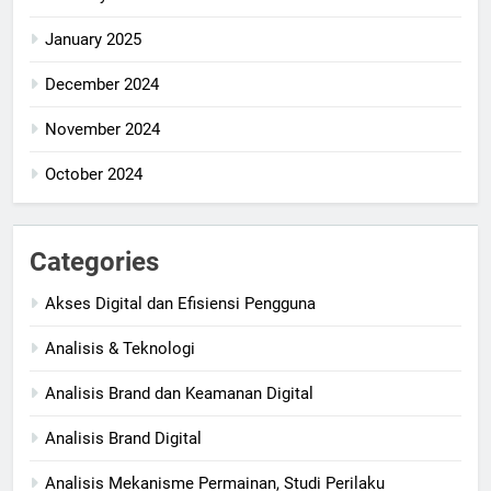
January 2025
December 2024
November 2024
October 2024
Categories
Akses Digital dan Efisiensi Pengguna
Analisis & Teknologi
Analisis Brand dan Keamanan Digital
Analisis Brand Digital
Analisis Mekanisme Permainan, Studi Perilaku