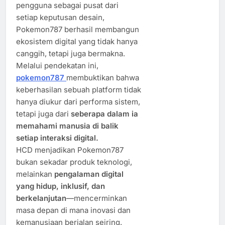
pengguna sebagai pusat dari
setiap keputusan desain,
Pokemon787 berhasil membangun
ekosistem digital yang tidak hanya
canggih, tetapi juga bermakna.
Melalui pendekatan ini,
pokemon787
membuktikan bahwa
keberhasilan sebuah platform tidak
hanya diukur dari performa sistem,
tetapi juga dari
seberapa dalam ia
memahami manusia di balik
setiap interaksi digital.
HCD menjadikan Pokemon787
bukan sekadar produk teknologi,
melainkan
pengalaman digital
yang hidup, inklusif, dan
berkelanjutan
—mencerminkan
masa depan di mana inovasi dan
kemanusiaan berjalan seiring.