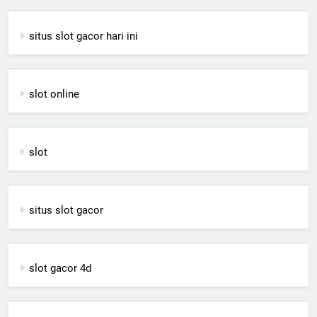
situs slot gacor hari ini
slot online
slot
situs slot gacor
slot gacor 4d