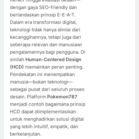
dengan gaya SEO-friendly dan
berlandaskan prinsip E-E-A-T.
Dalam era transformasi digital,
teknologi tidak hanya dinilai dari
kecanggihannya, tetapi juga dari
seberapa relevan dan manusiawi
pengalamannya bagi pengguna. Di
sinilah
Human-Centered Design
(HCD)
memainkan peran penting.
Pendekatan ini menempatkan
manusia—bukan teknologi—
sebagai pusat dari seluruh proses
desain. Platform
Pokemon787
menjadi contoh bagaimana prinsip
HCD dapat diimplementasikan
untuk menghadirkan solusi digital
yang lebih intuitif, empatik, dan
berkelanjutan.