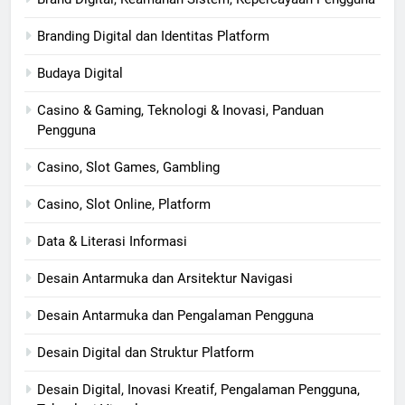
Branding Digital dan Identitas Platform
Budaya Digital
Casino & Gaming, Teknologi & Inovasi, Panduan
Pengguna
Casino, Slot Games, Gambling
Casino, Slot Online, Platform
Data & Literasi Informasi
Desain Antarmuka dan Arsitektur Navigasi
Desain Antarmuka dan Pengalaman Pengguna
Desain Digital dan Struktur Platform
Desain Digital, Inovasi Kreatif, Pengalaman Pengguna,