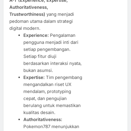
A-T (Experience, Expertise,
Authoritativeness,
Trustworthiness)
yang menjadi
pedoman utama dalam strategi
digital modern.
Experience:
Pengalaman
pengguna menjadi inti dari
setiap pengembangan.
Setiap fitur diuji
berdasarkan interaksi nyata,
bukan asumsi.
Expertise:
Tim pengembang
mengandalkan riset UX
mendalam, prototyping
cepat, dan pengujian
berulang untuk memastikan
kualitas desain.
Authoritativeness:
Pokemon787 menunjukkan