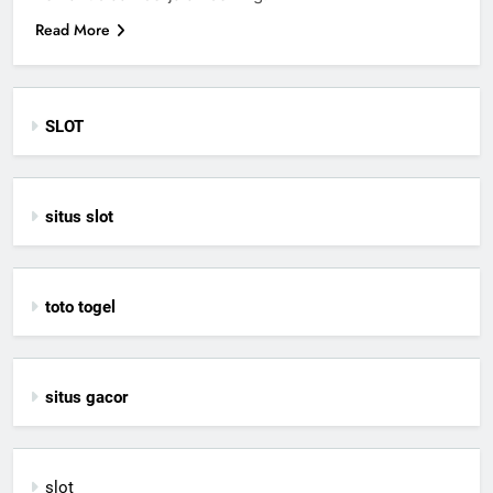
Read More
SLOT
situs slot
toto togel
situs gacor
slot