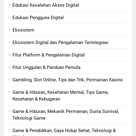
Edukasi Kesalahan Akses Digital
Edukasi Pengguna Digital
Ekosistem
Ekosistem Digital dan Pengalaman Terintegrasi
Fitur Platform & Pengalaman Digital
Fitur Unggulan & Panduan Pemula
Gambling, Slot Online, Tips dan Trik, Permainan Kasino
Game & Hiburan, Kesehatan Mental, Tips Game,
Kesehatan & Kebugaran
Game & Hiburan, Mekanik Permainan, Dunia Survival,
Teknologi Game
Game & Pendidikan, Gaya Hidup Sehat, Teknologi &