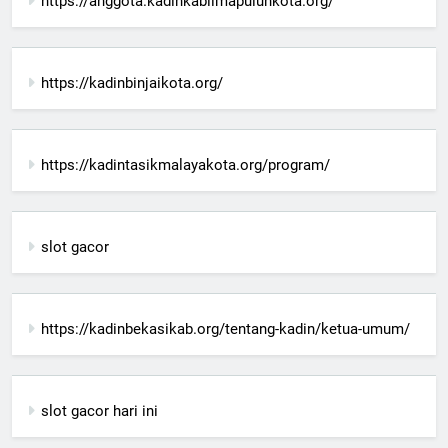
https://anggota.kadinkablimapuluhkota.org/
https://kadinbinjaikota.org/
https://kadintasikmalayakota.org/program/
slot gacor
https://kadinbekasikab.org/tentang-kadin/ketua-umum/
slot gacor hari ini