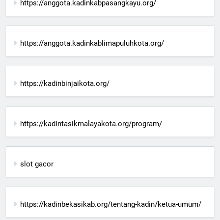
https://anggota.kadinkabpasangkayu.org/
https://anggota.kadinkablimapuluhkota.org/
https://kadinbinjaikota.org/
https://kadintasikmalayakota.org/program/
slot gacor
https://kadinbekasikab.org/tentang-kadin/ketua-umum/