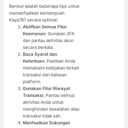
Berikut adalah beberapa tips untuk
memanfaatkan kemampuan
Kaya787 secara optimal:
Aktifkan Semua Fitur
Keamanan:
Gunakan 2FA
dan pantau aktivitas akun
secara berkala.
Baca Syarat dan
Ketentuan:
Pastikan Anda
memahami kebijakan terkait
transaksi dan batasan
platform.
Gunakan Fitur Riwayat
Transaksi:
Pantau semua
aktivitas Anda untuk
menghindari kesalahan atau
transaksi tidak sah.
Manfaatkan Dukungan