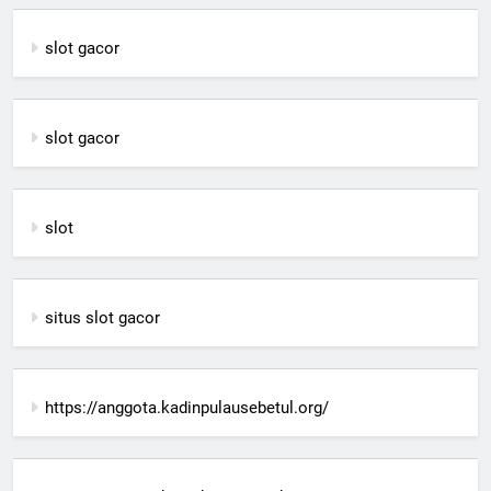
slot gacor
slot gacor
slot
situs slot gacor
https://anggota.kadinpulausebetul.org/