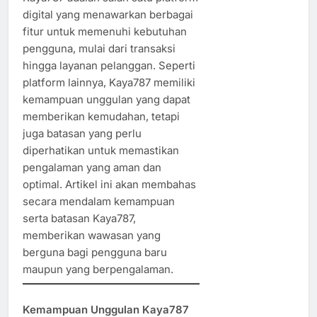
digital yang menawarkan berbagai
fitur untuk memenuhi kebutuhan
pengguna, mulai dari transaksi
hingga layanan pelanggan. Seperti
platform lainnya, Kaya787 memiliki
kemampuan unggulan yang dapat
memberikan kemudahan, tetapi
juga batasan yang perlu
diperhatikan untuk memastikan
pengalaman yang aman dan
optimal. Artikel ini akan membahas
secara mendalam kemampuan
serta batasan Kaya787,
memberikan wawasan yang
berguna bagi pengguna baru
maupun yang berpengalaman.
Kemampuan Unggulan Kaya787