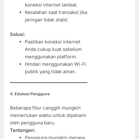
koneksi internet lambat.
Kesalahan saat transaksi jika
jaringan tidak stabil.
Solusi:
Pastikan koneksi internet
Anda cukup kuat sebelum
menggunakan platform.
Hindari menggunakan Wi-Fi
publik yang tidak aman.
4. Edukasi Pengguna
Beberapa fitur canggih mungkin
memerlukan waktu untuk dipahami
oleh pengguna baru.
Tantangan:
Pengguna mungkin merasa