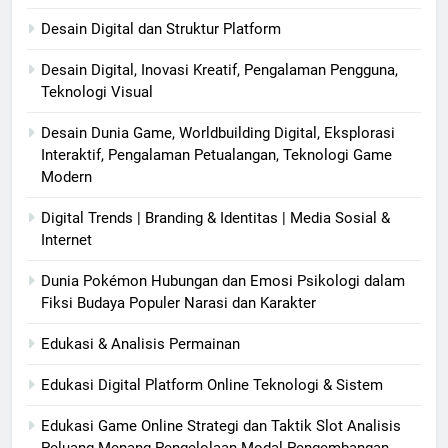
Desain Digital dan Struktur Platform
Desain Digital, Inovasi Kreatif, Pengalaman Pengguna,
Teknologi Visual
Desain Dunia Game, Worldbuilding Digital, Eksplorasi
Interaktif, Pengalaman Petualangan, Teknologi Game
Modern
Digital Trends | Branding & Identitas | Media Sosial &
Internet
Dunia Pokémon Hubungan dan Emosi Psikologi dalam
Fiksi Budaya Populer Narasi dan Karakter
Edukasi & Analisis Permainan
Edukasi Digital Platform Online Teknologi & Sistem
Edukasi Game Online Strategi dan Taktik Slot Analisis
Peluang Menang Pengelolaan Modal Pengembangan