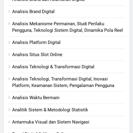
Analisis Brand Digital
Analisis Mekanisme Permainan, Studi Perilaku
Pengguna, Teknologi Sistem Digital, Dinamika Pola Reel
Analisis Platform Digital
Analisis Situs Slot Online
Analisis Teknologi & Transformasi Digital
Analisis Teknologi, Transformasi Digital, Inovasi
Platform, Keamanan Sistem, Pengalaman Pengguna
Analisis Waktu Bermain
Analitik Sistem & Metodologi Statistik
Antarmuka Visual dan Sistem Navigasi