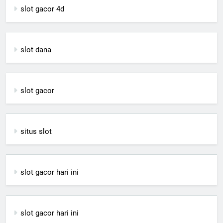
slot gacor 4d
slot dana
slot gacor
situs slot
slot gacor hari ini
slot gacor hari ini