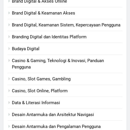
Brand Digital & Akses Online
Brand Digital & Keamanan Akses
Brand Digital, Keamanan Sistem, Kepercayaan Pengguna
Branding Digital dan Identitas Platform
Budaya Digital
Casino & Gaming, Teknologi & Inovasi, Panduan
Pengguna
Casino, Slot Games, Gambling
Casino, Slot Online, Platform
Data & Literasi Informasi
Desain Antarmuka dan Arsitektur Navigasi
Desain Antarmuka dan Pengalaman Pengguna