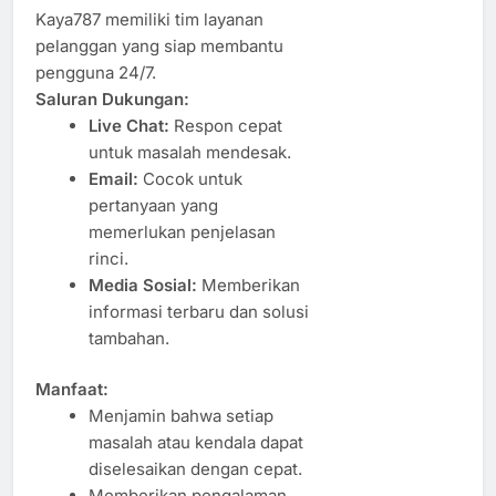
Kaya787 memiliki tim layanan
pelanggan yang siap membantu
pengguna 24/7.
Saluran Dukungan:
Live Chat:
Respon cepat
untuk masalah mendesak.
Email:
Cocok untuk
pertanyaan yang
memerlukan penjelasan
rinci.
Media Sosial:
Memberikan
informasi terbaru dan solusi
tambahan.
Manfaat:
Menjamin bahwa setiap
masalah atau kendala dapat
diselesaikan dengan cepat.
Memberikan pengalaman