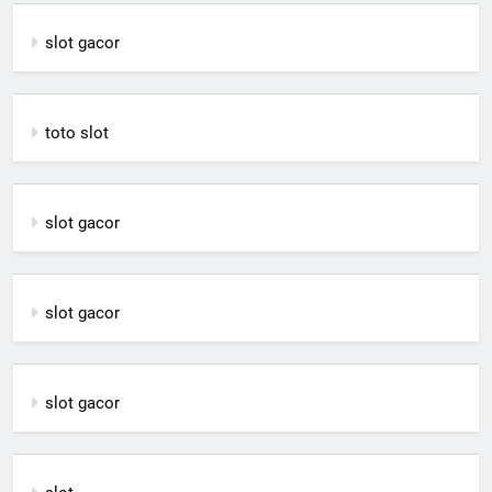
slot gacor
toto slot
slot gacor
slot gacor
slot gacor