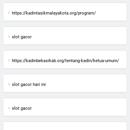
https://kadintasikmalayakota.org/program/
slot gacor
https://kadinbekasikab.org/tentang-kadin/ketua-umum/
slot gacor hari ini
slot gacor