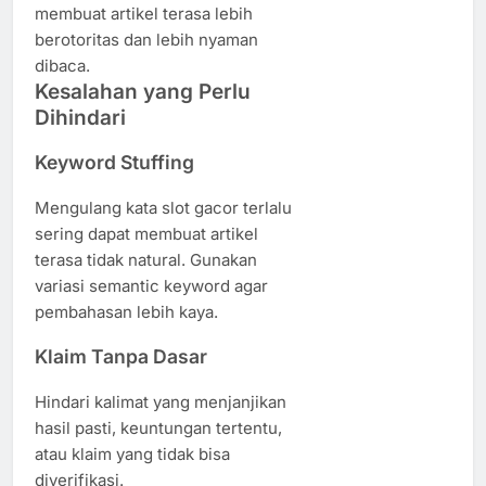
membuat artikel terasa lebih
berotoritas dan lebih nyaman
dibaca.
Kesalahan yang Perlu
Dihindari
Keyword Stuffing
Mengulang kata slot gacor terlalu
sering dapat membuat artikel
terasa tidak natural. Gunakan
variasi semantic keyword agar
pembahasan lebih kaya.
Klaim Tanpa Dasar
Hindari kalimat yang menjanjikan
hasil pasti, keuntungan tertentu,
atau klaim yang tidak bisa
diverifikasi.