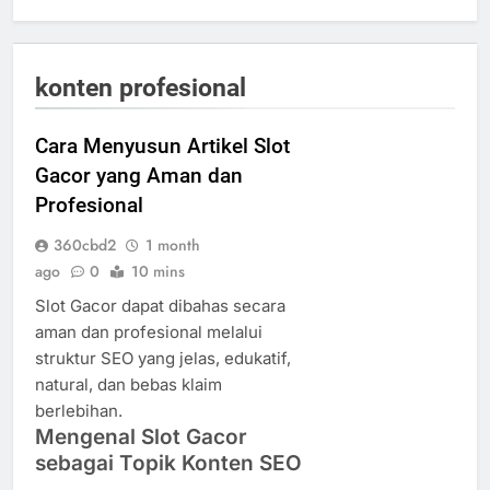
konten profesional
Cara Menyusun Artikel Slot
Gacor yang Aman dan
Profesional
360cbd2
1 month
ago
0
10 mins
Slot Gacor dapat dibahas secara
aman dan profesional melalui
struktur SEO yang jelas, edukatif,
natural, dan bebas klaim
berlebihan.
Mengenal Slot Gacor
sebagai Topik Konten SEO