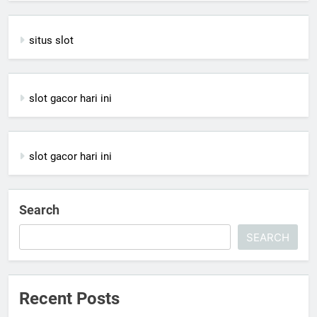
situs slot
slot gacor hari ini
slot gacor hari ini
Search
SEARCH
Recent Posts