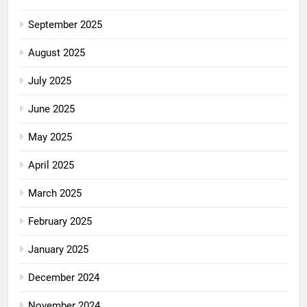
September 2025
August 2025
July 2025
June 2025
May 2025
April 2025
March 2025
February 2025
January 2025
December 2024
November 2024