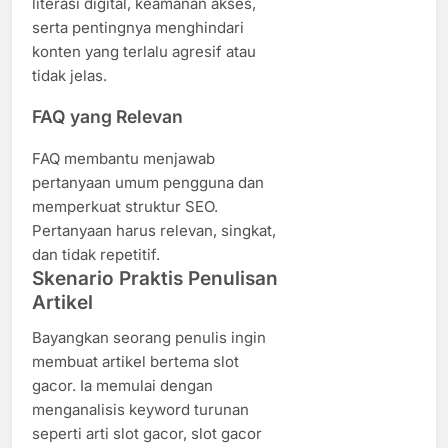
literasi digital, keamanan akses,
serta pentingnya menghindari
konten yang terlalu agresif atau
tidak jelas.
FAQ yang Relevan
FAQ membantu menjawab
pertanyaan umum pengguna dan
memperkuat struktur SEO.
Pertanyaan harus relevan, singkat,
dan tidak repetitif.
Skenario Praktis Penulisan
Artikel
Bayangkan seorang penulis ingin
membuat artikel bertema slot
gacor. Ia memulai dengan
menganalisis keyword turunan
seperti arti slot gacor, slot gacor