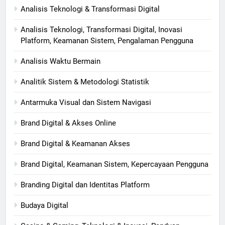
Analisis Teknologi & Transformasi Digital
Analisis Teknologi, Transformasi Digital, Inovasi
Platform, Keamanan Sistem, Pengalaman Pengguna
Analisis Waktu Bermain
Analitik Sistem & Metodologi Statistik
Antarmuka Visual dan Sistem Navigasi
Brand Digital & Akses Online
Brand Digital & Keamanan Akses
Brand Digital, Keamanan Sistem, Kepercayaan Pengguna
Branding Digital dan Identitas Platform
Budaya Digital