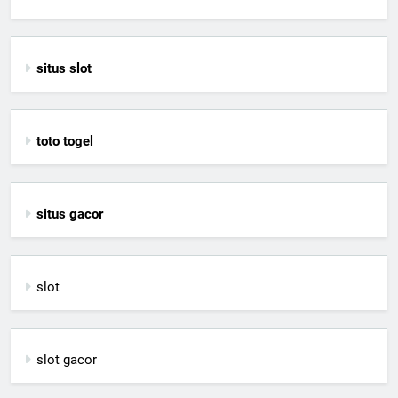
situs slot
toto togel
situs gacor
slot
slot gacor