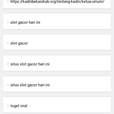
https://kadinbekasikab.org/tentang-kadin/ketua-umum/
slot gacor hari ini
slot gacor
situs slot gacor hari ini
situs slot gacor hari ini
togel viral