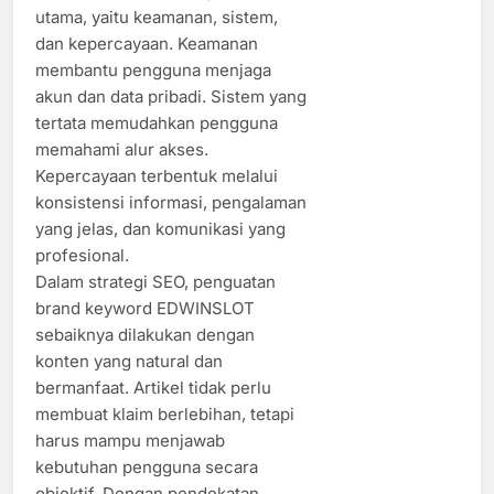
utama, yaitu keamanan, sistem,
dan kepercayaan. Keamanan
membantu pengguna menjaga
akun dan data pribadi. Sistem yang
tertata memudahkan pengguna
memahami alur akses.
Kepercayaan terbentuk melalui
konsistensi informasi, pengalaman
yang jelas, dan komunikasi yang
profesional.
Dalam strategi SEO, penguatan
brand keyword EDWINSLOT
sebaiknya dilakukan dengan
konten yang natural dan
bermanfaat. Artikel tidak perlu
membuat klaim berlebihan, tetapi
harus mampu menjawab
kebutuhan pengguna secara
objektif. Dengan pendekatan