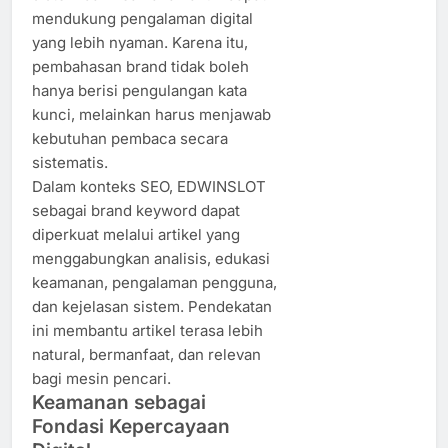
mendukung pengalaman digital
yang lebih nyaman. Karena itu,
pembahasan brand tidak boleh
hanya berisi pengulangan kata
kunci, melainkan harus menjawab
kebutuhan pembaca secara
sistematis.
Dalam konteks SEO, EDWINSLOT
sebagai brand keyword dapat
diperkuat melalui artikel yang
menggabungkan analisis, edukasi
keamanan, pengalaman pengguna,
dan kejelasan sistem. Pendekatan
ini membantu artikel terasa lebih
natural, bermanfaat, dan relevan
bagi mesin pencari.
Keamanan sebagai
Fondasi Kepercayaan