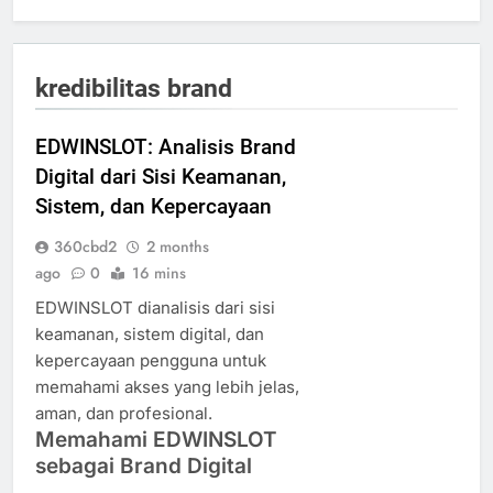
kredibilitas brand
EDWINSLOT: Analisis Brand
Digital dari Sisi Keamanan,
Sistem, dan Kepercayaan
360cbd2
2 months
ago
0
16 mins
EDWINSLOT dianalisis dari sisi
keamanan, sistem digital, dan
kepercayaan pengguna untuk
memahami akses yang lebih jelas,
aman, dan profesional.
Memahami EDWINSLOT
sebagai Brand Digital