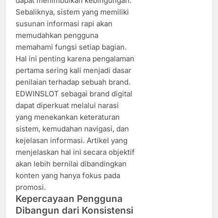
dapat menimbulkan kebingungan.
Sebaliknya, sistem yang memiliki
susunan informasi rapi akan
memudahkan pengguna
memahami fungsi setiap bagian.
Hal ini penting karena pengalaman
pertama sering kali menjadi dasar
penilaian terhadap sebuah brand.
EDWINSLOT sebagai brand digital
dapat diperkuat melalui narasi
yang menekankan keteraturan
sistem, kemudahan navigasi, dan
kejelasan informasi. Artikel yang
menjelaskan hal ini secara objektif
akan lebih bernilai dibandingkan
konten yang hanya fokus pada
promosi.
Kepercayaan Pengguna
Dibangun dari Konsistensi