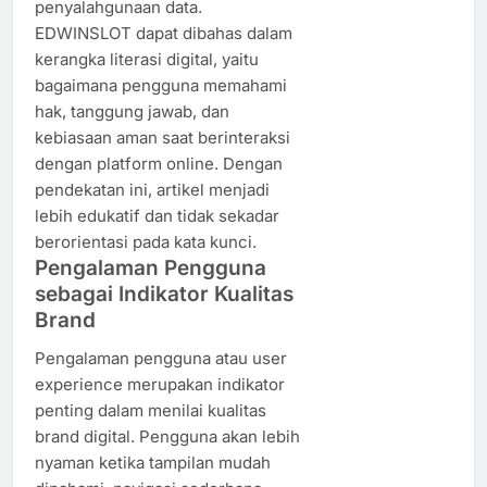
penyalahgunaan data.
EDWINSLOT dapat dibahas dalam
kerangka literasi digital, yaitu
bagaimana pengguna memahami
hak, tanggung jawab, dan
kebiasaan aman saat berinteraksi
dengan platform online. Dengan
pendekatan ini, artikel menjadi
lebih edukatif dan tidak sekadar
berorientasi pada kata kunci.
Pengalaman Pengguna
sebagai Indikator Kualitas
Brand
Pengalaman pengguna atau user
experience merupakan indikator
penting dalam menilai kualitas
brand digital. Pengguna akan lebih
nyaman ketika tampilan mudah