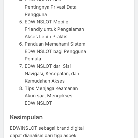
Pentingnya Privasi Data
Pengguna
EDWINSLOT Mobile
Friendly untuk Pengalaman
Akses Lebih Praktis
Panduan Memahami Sistem
EDWINSLOT bagi Pengguna
Pemula
EDWINSLOT dari Sisi
Navigasi, Kecepatan, dan
Kemudahan Akses
Tips Menjaga Keamanan
Akun saat Mengakses
EDWINSLOT
Kesimpulan
EDWINSLOT sebagai brand digital
dapat dianalisis dari tiga aspek