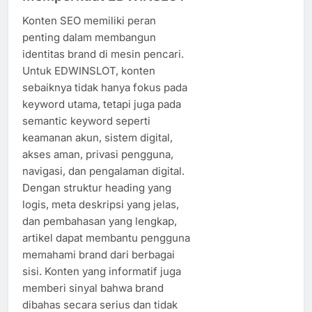
Konten SEO memiliki peran
penting dalam membangun
identitas brand di mesin pencari.
Untuk EDWINSLOT, konten
sebaiknya tidak hanya fokus pada
keyword utama, tetapi juga pada
semantic keyword seperti
keamanan akun, sistem digital,
akses aman, privasi pengguna,
navigasi, dan pengalaman digital.
Dengan struktur heading yang
logis, meta deskripsi yang jelas,
dan pembahasan yang lengkap,
artikel dapat membantu pengguna
memahami brand dari berbagai
sisi. Konten yang informatif juga
memberi sinyal bahwa brand
dibahas secara serius dan tidak