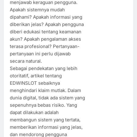
menjawab keraguan pengguna.
Apakah sistemnya mudah
dipahami? Apakah informasi yang
diberikan jelas? Apakah pengguna
diberi edukasi tentang keamanan
akun? Apakah pengalaman akses
terasa profesional? Pertanyaan-
pertanyaan ini perlu dijawab
secara natural.
Sebagai pendekatan yang lebih
otoritatif, artikel tentang
EDWINSLOT sebaiknya
menghindari klaim mutlak. Dalam
dunia digital, tidak ada sistem yang
sepenuhnya bebas risiko. Yang
dapat dilakukan adalah
membangun sistem yang tertata,
memberikan informasi yang jelas,
dan mendorong pengguna