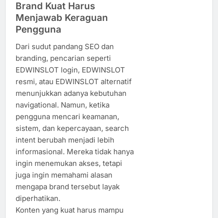
Brand Kuat Harus
Menjawab Keraguan
Pengguna
Dari sudut pandang SEO dan
branding, pencarian seperti
EDWINSLOT login, EDWINSLOT
resmi, atau EDWINSLOT alternatif
menunjukkan adanya kebutuhan
navigational. Namun, ketika
pengguna mencari keamanan,
sistem, dan kepercayaan, search
intent berubah menjadi lebih
informasional. Mereka tidak hanya
ingin menemukan akses, tetapi
juga ingin memahami alasan
mengapa brand tersebut layak
diperhatikan.
Konten yang kuat harus mampu