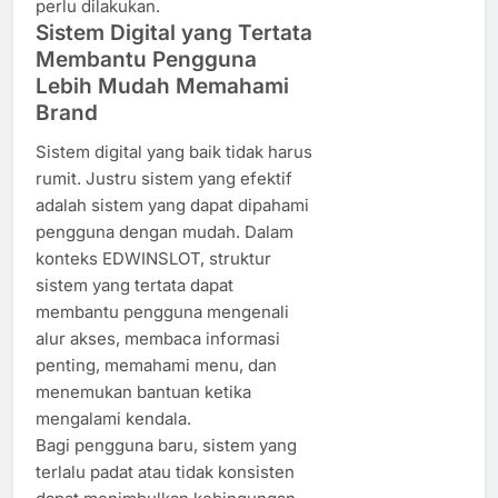
perlu dilakukan.
Sistem Digital yang Tertata
Membantu Pengguna
Lebih Mudah Memahami
Brand
Sistem digital yang baik tidak harus
rumit. Justru sistem yang efektif
adalah sistem yang dapat dipahami
pengguna dengan mudah. Dalam
konteks EDWINSLOT, struktur
sistem yang tertata dapat
membantu pengguna mengenali
alur akses, membaca informasi
penting, memahami menu, dan
menemukan bantuan ketika
mengalami kendala.
Bagi pengguna baru, sistem yang
terlalu padat atau tidak konsisten