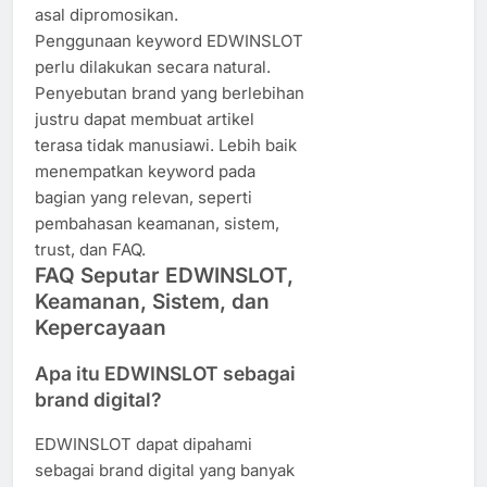
asal dipromosikan.
Penggunaan keyword EDWINSLOT
perlu dilakukan secara natural.
Penyebutan brand yang berlebihan
justru dapat membuat artikel
terasa tidak manusiawi. Lebih baik
menempatkan keyword pada
bagian yang relevan, seperti
pembahasan keamanan, sistem,
trust, dan FAQ.
FAQ Seputar EDWINSLOT,
Keamanan, Sistem, dan
Kepercayaan
Apa itu EDWINSLOT sebagai
brand digital?
EDWINSLOT dapat dipahami
sebagai brand digital yang banyak