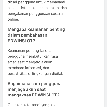
dicari pengguna untuk memahami
akses, sistem, keamanan akun, dan
pengalaman penggunaan secara
online.
Mengapa keamanan penting
dalam pembahasan
EDWINSLOT?
Keamanan penting karena
pengguna membutuhkan rasa
aman saat mengelola akun,
membaca informasi, dan
beraktivitas di lingkungan digital.
Bagaimana cara pengguna
menjaga akun saat
mengakses EDWINSLOT?
Gunakan kata sandi yang kuat,