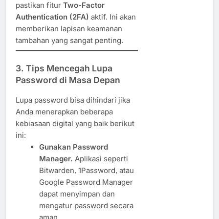
pastikan fitur
Two-Factor
Authentication (2FA)
aktif. Ini akan
memberikan lapisan keamanan
tambahan yang sangat penting.
3. Tips Mencegah Lupa
Password di Masa Depan
Lupa password bisa dihindari jika
Anda menerapkan beberapa
kebiasaan digital yang baik berikut
ini:
Gunakan Password
Manager.
Aplikasi seperti
Bitwarden, 1Password, atau
Google Password Manager
dapat menyimpan dan
mengatur password secara
aman.