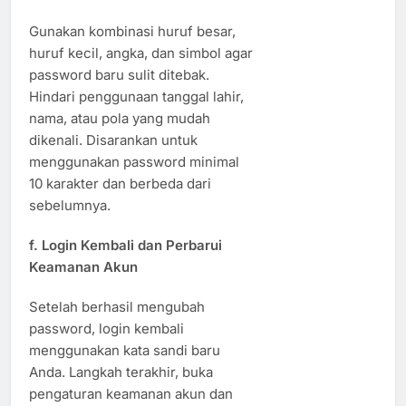
Gunakan kombinasi huruf besar,
huruf kecil, angka, dan simbol agar
password baru sulit ditebak.
Hindari penggunaan tanggal lahir,
nama, atau pola yang mudah
dikenali. Disarankan untuk
menggunakan password minimal
10 karakter dan berbeda dari
sebelumnya.
f. Login Kembali dan Perbarui
Keamanan Akun
Setelah berhasil mengubah
password, login kembali
menggunakan kata sandi baru
Anda. Langkah terakhir, buka
pengaturan keamanan akun dan