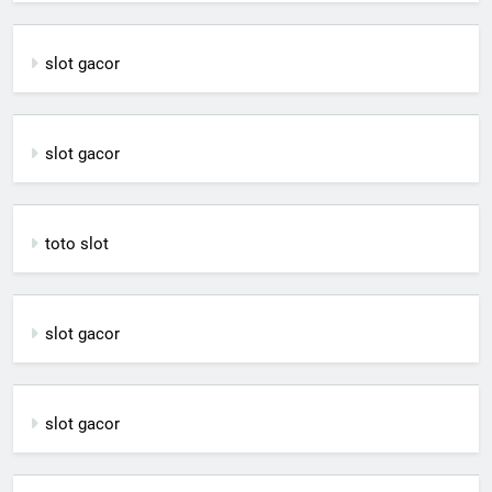
slot gacor
slot gacor
toto slot
slot gacor
slot gacor