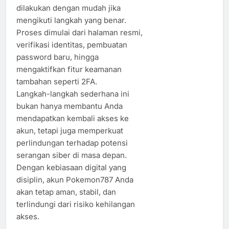
dilakukan dengan mudah jika
mengikuti langkah yang benar.
Proses dimulai dari halaman resmi,
verifikasi identitas, pembuatan
password baru, hingga
mengaktifkan fitur keamanan
tambahan seperti 2FA.
Langkah-langkah sederhana ini
bukan hanya membantu Anda
mendapatkan kembali akses ke
akun, tetapi juga memperkuat
perlindungan terhadap potensi
serangan siber di masa depan.
Dengan kebiasaan digital yang
disiplin, akun Pokemon787 Anda
akan tetap aman, stabil, dan
terlindungi dari risiko kehilangan
akses.