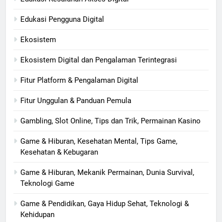
Edukasi Pengguna Digital
Ekosistem
Ekosistem Digital dan Pengalaman Terintegrasi
Fitur Platform & Pengalaman Digital
Fitur Unggulan & Panduan Pemula
Gambling, Slot Online, Tips dan Trik, Permainan Kasino
Game & Hiburan, Kesehatan Mental, Tips Game,
Kesehatan & Kebugaran
Game & Hiburan, Mekanik Permainan, Dunia Survival,
Teknologi Game
Game & Pendidikan, Gaya Hidup Sehat, Teknologi &
Kehidupan