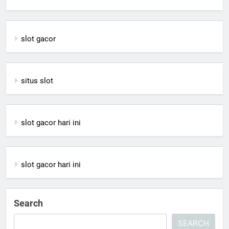
slot gacor
situs slot
slot gacor hari ini
slot gacor hari ini
Search
SEARCH