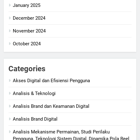
January 2025
December 2024
November 2024
October 2024
Categories
Akses Digital dan Efisiensi Pengguna
Analisis & Teknologi
Analisis Brand dan Keamanan Digital
Analisis Brand Digital
Analisis Mekanisme Permainan, Studi Perilaku
Pengguna, Teknologi Sistem Digital, Dinamika Pola Reel