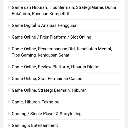
Game dan Hiburan, Tips Bermain, Strategi Game, Dunia
Pokémon, Panduan Kompetitif
Game Digital & Analisis Pengguna
Game Online / Fitur Platform / Slot Online
Game Online, Pengembangan Diri, Kesehatan Mental,
Tips Gaming, Kehidupan Sehat.
Game Online, Review Platform, Hiburan Digital
Game Online, Slot, Permainan Casino
Game Online, Strategi Bermain, Hiburan
Game, Hiburan, Teknologi
Gaming / Single-Player & Storytelling
Gaming & Entertainment