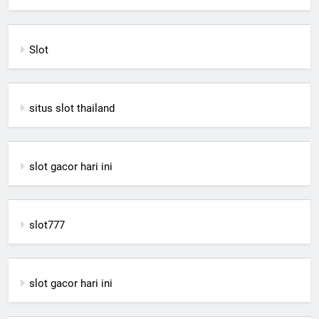
Slot
situs slot thailand
slot gacor hari ini
slot777
slot gacor hari ini