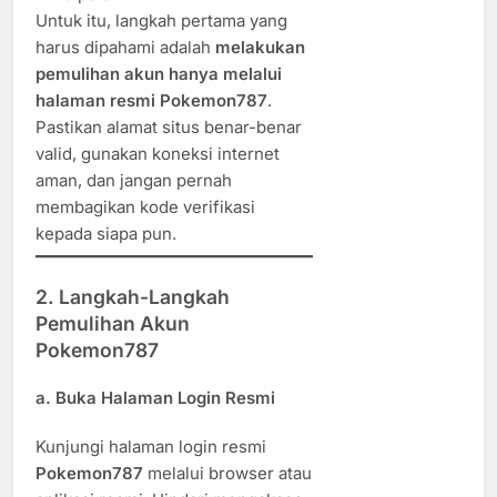
Untuk itu, langkah pertama yang
harus dipahami adalah
melakukan
pemulihan akun hanya melalui
halaman resmi Pokemon787
.
Pastikan alamat situs benar-benar
valid, gunakan koneksi internet
aman, dan jangan pernah
membagikan kode verifikasi
kepada siapa pun.
2. Langkah-Langkah
Pemulihan Akun
Pokemon787
a. Buka Halaman Login Resmi
Kunjungi halaman login resmi
Pokemon787
melalui browser atau