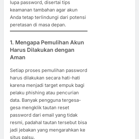
lupa password, disertai tips
keamanan tambahan agar akun
Anda tetap terlindungi dari potensi
peretasan di masa depan.
1. Mengapa Pemulihan Akun
Harus Dilakukan dengan
Aman
Setiap proses pemulihan password
harus dilakukan secara hati-hati
karena menjadi target empuk bagi
pelaku phishing atau pencurian
data. Banyak pengguna tergesa-
gesa mengklik tautan reset
password dari email yang tidak
resmi, padahal tautan tersebut bisa
jadi jebakan yang mengarahkan ke
situs palsu.