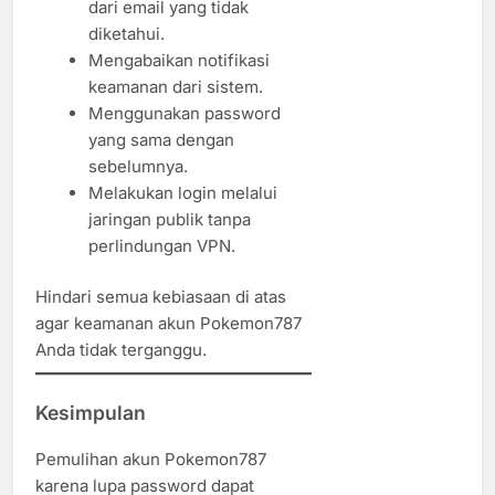
dari email yang tidak
diketahui.
Mengabaikan notifikasi
keamanan dari sistem.
Menggunakan password
yang sama dengan
sebelumnya.
Melakukan login melalui
jaringan publik tanpa
perlindungan VPN.
Hindari semua kebiasaan di atas
agar keamanan akun Pokemon787
Anda tidak terganggu.
Kesimpulan
Pemulihan akun Pokemon787
karena lupa password dapat