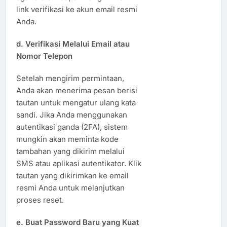
link verifikasi ke akun email resmi
Anda.
d. Verifikasi Melalui Email atau
Nomor Telepon
Setelah mengirim permintaan,
Anda akan menerima pesan berisi
tautan untuk mengatur ulang kata
sandi. Jika Anda menggunakan
autentikasi ganda (2FA), sistem
mungkin akan meminta kode
tambahan yang dikirim melalui
SMS atau aplikasi autentikator. Klik
tautan yang dikirimkan ke email
resmi Anda untuk melanjutkan
proses reset.
e. Buat Password Baru yang Kuat