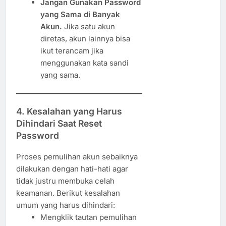
Jangan Gunakan Password
yang Sama di Banyak
Akun.
Jika satu akun
diretas, akun lainnya bisa
ikut terancam jika
menggunakan kata sandi
yang sama.
4. Kesalahan yang Harus
Dihindari Saat Reset
Password
Proses pemulihan akun sebaiknya
dilakukan dengan hati-hati agar
tidak justru membuka celah
keamanan. Berikut kesalahan
umum yang harus dihindari:
Mengklik tautan pemulihan