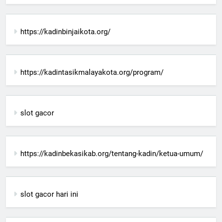
https://kadinbinjaikota.org/
https://kadintasikmalayakota.org/program/
slot gacor
https://kadinbekasikab.org/tentang-kadin/ketua-umum/
slot gacor hari ini