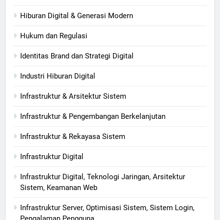
Hiburan Digital & Generasi Modern
Hukum dan Regulasi
Identitas Brand dan Strategi Digital
Industri Hiburan Digital
Infrastruktur & Arsitektur Sistem
Infrastruktur & Pengembangan Berkelanjutan
Infrastruktur & Rekayasa Sistem
Infrastruktur Digital
Infrastruktur Digital, Teknologi Jaringan, Arsitektur
Sistem, Keamanan Web
Infrastruktur Server, Optimisasi Sistem, Sistem Login,
Pengalaman Pengguna