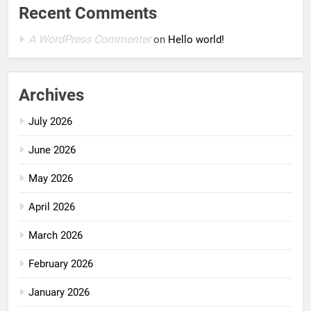
Recent Comments
A WordPress Commenter
on
Hello world!
Archives
July 2026
June 2026
May 2026
April 2026
March 2026
February 2026
January 2026