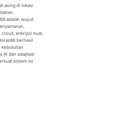
at asing di lokasi
mbahan.
s88 adalah wujud
kenyamanan,
cloud, enkripsi kuat,
Horas88 berhasil
n kebutuhan
s AI dan adaptasi
kuat sistem ini