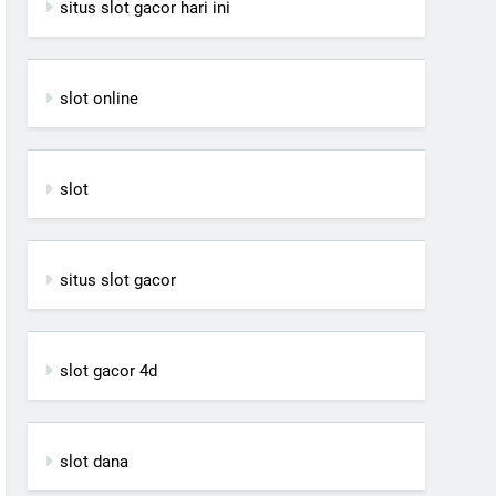
situs slot gacor hari ini
slot online
slot
situs slot gacor
slot gacor 4d
slot dana