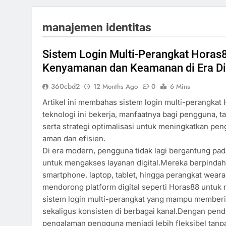
manajemen identitas
Sistem Login Multi-Perangkat Horas
Kenyamanan dan Keamanan di Era Di
360cbd2
12 Months Ago
0
6 Mins
Artikel ini membahas sistem login multi-perangkat
teknologi ini bekerja, manfaatnya bagi pengguna, 
serta strategi optimalisasi untuk meningkatkan pen
aman dan efisien.
Di era modern, pengguna tidak lagi bergantung pad
untuk mengakses layanan digital.Mereka berpindah
smartphone, laptop, tablet, hingga perangkat wearab
mendorong platform digital seperti Horas88 unt
sistem login multi-perangkat yang mampu member
sekaligus konsisten di berbagai kanal.Dengan pende
pengalaman pengguna menjadi lebih fleksibel tan