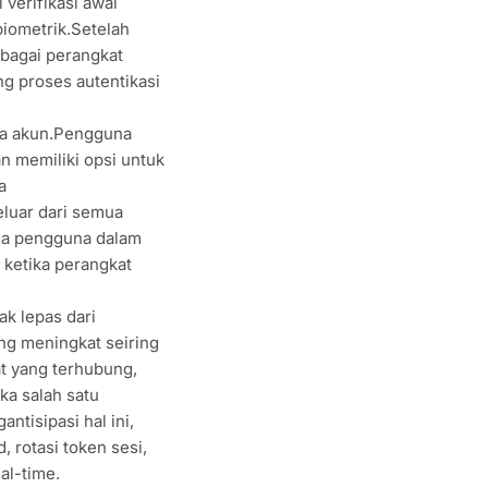
 verifikasi awal
biometrik.Setelah
ebagai perangkat
g proses autentikasi
ola akun.Pengguna
an memiliki opsi untuk
a
luar dari semua
da pengguna dalam
ketika perangkat
ak lepas dari
ng meningkat seiring
t yang terhubung,
ka salah satu
ntisipasi hal ini,
 rotasi token sesi,
al-time.