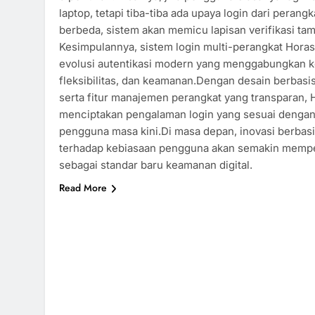
laptop, tetapi tiba-tiba ada upaya login dari perangk
berbeda, sistem akan memicu lapisan verifikasi ta
Kesimpulannya, sistem login multi-perangkat Hora
evolusi autentikasi modern yang menggabungkan 
fleksibilitas, dan keamanan.Dengan desain berbasis 
serta fitur manajemen perangkat yang transparan, 
menciptakan pengalaman login yang sesuai denga
pengguna masa kini.Di masa depan, inovasi berbasi
terhadap kebiasaan pengguna akan semakin memper
sebagai standar baru keamanan digital.
Read More