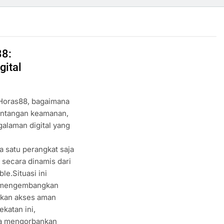
88:
gital
 Horas88, bagaimana
tantangan keamanan,
galaman digital yang
a satu perangkat saja
 secara dinamis dari
le.Situasi ini
uk mengembangkan
ikan akses aman
katan ini,
pa mengorbankan