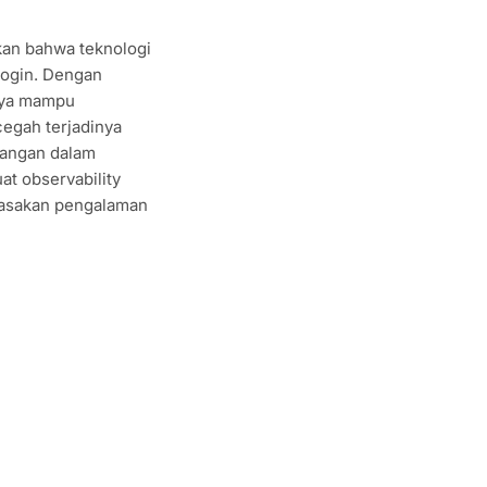
kan bahwa teknologi
login. Dengan
anya mampu
cegah terjadinya
tangan dalam
at observability
rasakan pengalaman