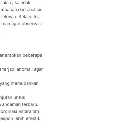
alah jika tidak
yimpanan dan analisis
elevan. Selain itu,
aman agar observasi
.
 menerapkan beberapa
t terjadi anomali agar
in yang memudahkan
njutan untuk
 ancaman terbaru.
ordinasi antara tim
espon lebih efektif.