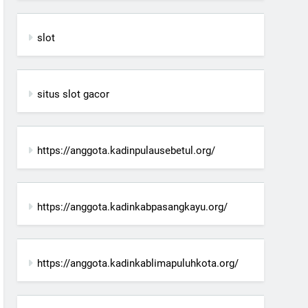
slot
situs slot gacor
https://anggota.kadinpulausebetul.org/
https://anggota.kadinkabpasangkayu.org/
https://anggota.kadinkablimapuluhkota.org/