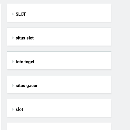
SLOT
situs slot
toto togel
situs gacor
slot