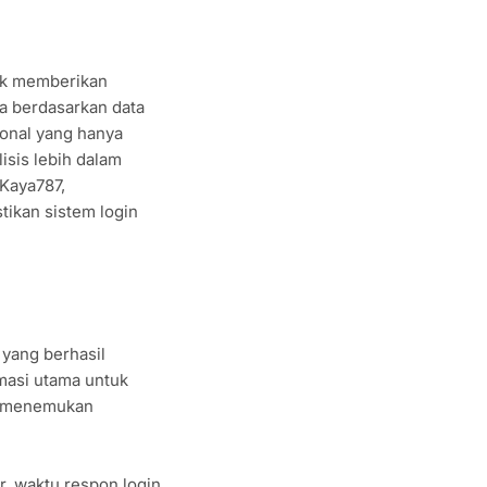
uk memberikan
a berdasarkan data
ional yang hanya
isis lebih dalam
Kaya787,
tikan sistem login
 yang berhasil
masi utama untuk
an menemukan
r, waktu respon login,