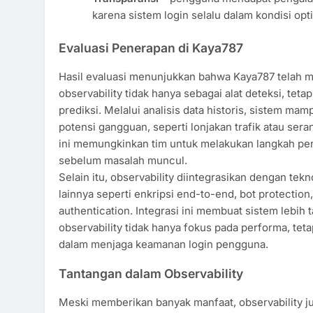
karena sistem login selalu dalam kondisi opt
Evaluasi Penerapan di Kaya787
Hasil evaluasi menunjukkan bahwa Kaya787 telah 
observability tidak hanya sebagai alat deteksi, teta
prediksi. Melalui analisis data historis, sistem m
potensi gangguan, seperti lonjakan trafik atau sera
ini memungkinkan tim untuk melakukan langkah pe
sebelum masalah muncul.
Selain itu, observability diintegrasikan dengan te
lainnya seperti enkripsi end-to-end, bot protection,
authentication. Integrasi ini membuat sistem lebih
observability tidak hanya fokus pada performa, teta
dalam menjaga keamanan login pengguna.
Tantangan dalam Observability
Meski memberikan banyak manfaat, observability j