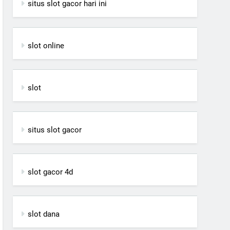
situs slot gacor hari ini
slot online
slot
situs slot gacor
slot gacor 4d
slot dana