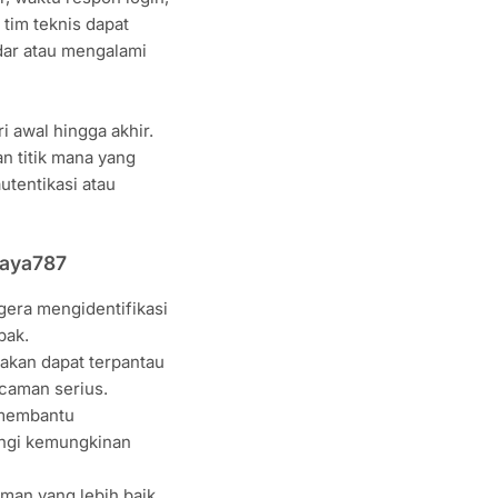
 tim teknis dapat
dar atau mengalami
i awal hingga akhir.
n titik mana yang
utentikasi atau
Kaya787
gera mengidentifikasi
bak.
gakan dapat terpantau
caman serius.
 membantu
ngi kemungkinan
an yang lebih baik