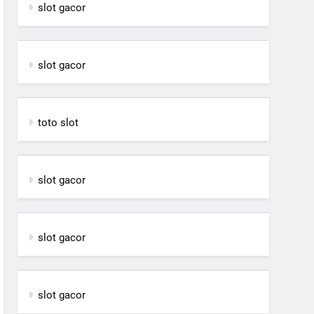
slot gacor
slot gacor
toto slot
slot gacor
slot gacor
slot gacor