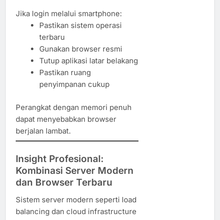
Jika login melalui smartphone:
Pastikan sistem operasi
terbaru
Gunakan browser resmi
Tutup aplikasi latar belakang
Pastikan ruang
penyimpanan cukup
Perangkat dengan memori penuh
dapat menyebabkan browser
berjalan lambat.
Insight Profesional:
Kombinasi Server Modern
dan Browser Terbaru
Sistem server modern seperti load
balancing dan cloud infrastructure