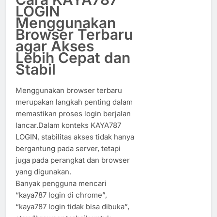
LOGIN
Menggunakan
Browser Terbaru
agar Akses
Lebih Cepat dan
Stabil
Menggunakan browser terbaru
merupakan langkah penting dalam
memastikan proses login berjalan
lancar.Dalam konteks KAYA787
LOGIN, stabilitas akses tidak hanya
bergantung pada server, tetapi
juga pada perangkat dan browser
yang digunakan.
Banyak pengguna mencari
“kaya787 login di chrome”,
“kaya787 login tidak bisa dibuka”,