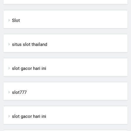
Slot
situs slot thailand
slot gacor hari ini
slot777
slot gacor hari ini