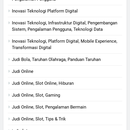
Inovasi Teknologi Platform Digital
Inovasi Teknologi, Infrastruktur Digital, Pengembangan
Sistem, Pengalaman Pengguna, Teknologi Data
Inovasi Teknologi, Platform Digital, Mobile Experience,
Transformasi Digital
Judi Bola, Taruhan Olahraga, Panduan Taruhan
Judi Online
Judi Online, Slot Online, Hiburan
Judi Online, Slot, Gaming
Judi Online, Slot, Pengalaman Bermain
Judi Online, Slot, Tips & Trik