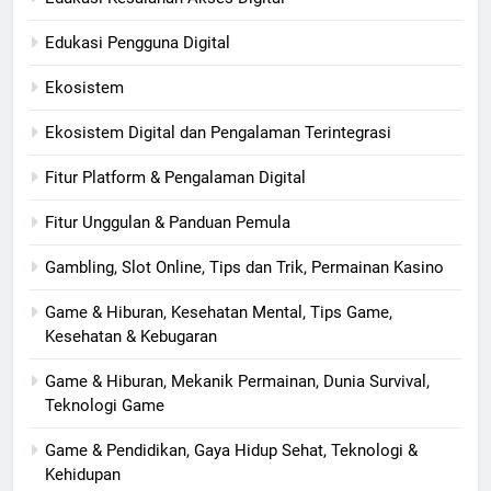
Edukasi Pengguna Digital
Ekosistem
Ekosistem Digital dan Pengalaman Terintegrasi
Fitur Platform & Pengalaman Digital
Fitur Unggulan & Panduan Pemula
Gambling, Slot Online, Tips dan Trik, Permainan Kasino
Game & Hiburan, Kesehatan Mental, Tips Game,
Kesehatan & Kebugaran
Game & Hiburan, Mekanik Permainan, Dunia Survival,
Teknologi Game
Game & Pendidikan, Gaya Hidup Sehat, Teknologi &
Kehidupan