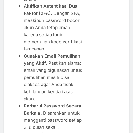
Aktifkan Autentikasi Dua
Faktor (2FA).
Dengan 2FA,
meskipun password bocor,
akun Anda tetap aman
karena setiap login
memerlukan kode verifikasi
tambahan.
Gunakan Email Pemulihan
yang Aktif.
Pastikan alamat
email yang digunakan untuk
pemulihan masih bisa
diakses agar Anda tidak
kehilangan kendali atas
akun.
Perbarui Password Secara
Berkala.
Disarankan untuk
mengganti password setiap
3–6 bulan sekali.