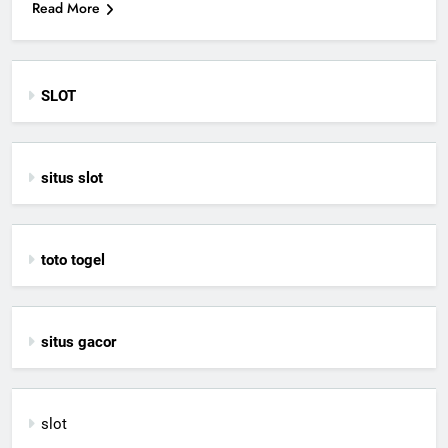
Read More
SLOT
situs slot
toto togel
situs gacor
slot