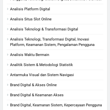
Analisis Platform Digital
Analisis Situs Slot Online
Analisis Teknologi & Transformasi Digital
Analisis Teknologi, Transformasi Digital, Inovasi
Platform, Keamanan Sistem, Pengalaman Pengguna
Analisis Waktu Bermain
Analitik Sistem & Metodologi Statistik
Antarmuka Visual dan Sistem Navigasi
Brand Digital & Akses Online
Brand Digital & Keamanan Akses
Brand Digital, Keamanan Sistem, Kepercayaan Pengguna