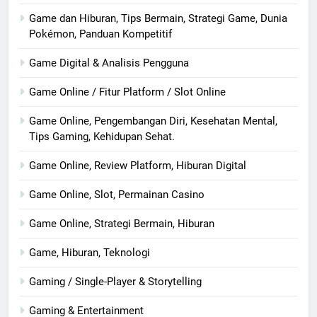
Game dan Hiburan, Tips Bermain, Strategi Game, Dunia
Pokémon, Panduan Kompetitif
Game Digital & Analisis Pengguna
Game Online / Fitur Platform / Slot Online
Game Online, Pengembangan Diri, Kesehatan Mental,
Tips Gaming, Kehidupan Sehat.
Game Online, Review Platform, Hiburan Digital
Game Online, Slot, Permainan Casino
Game Online, Strategi Bermain, Hiburan
Game, Hiburan, Teknologi
Gaming / Single-Player & Storytelling
Gaming & Entertainment