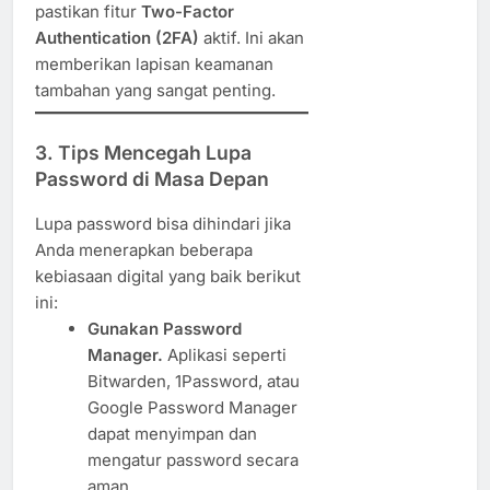
pastikan fitur
Two-Factor
Authentication (2FA)
aktif. Ini akan
memberikan lapisan keamanan
tambahan yang sangat penting.
3. Tips Mencegah Lupa
Password di Masa Depan
Lupa password bisa dihindari jika
Anda menerapkan beberapa
kebiasaan digital yang baik berikut
ini:
Gunakan Password
Manager.
Aplikasi seperti
Bitwarden, 1Password, atau
Google Password Manager
dapat menyimpan dan
mengatur password secara
aman.