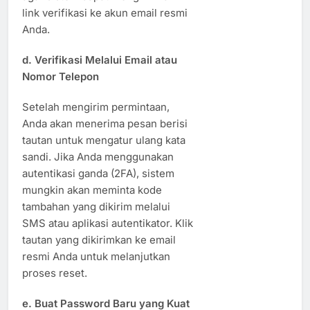
link verifikasi ke akun email resmi
Anda.
d. Verifikasi Melalui Email atau
Nomor Telepon
Setelah mengirim permintaan,
Anda akan menerima pesan berisi
tautan untuk mengatur ulang kata
sandi. Jika Anda menggunakan
autentikasi ganda (2FA), sistem
mungkin akan meminta kode
tambahan yang dikirim melalui
SMS atau aplikasi autentikator. Klik
tautan yang dikirimkan ke email
resmi Anda untuk melanjutkan
proses reset.
e. Buat Password Baru yang Kuat