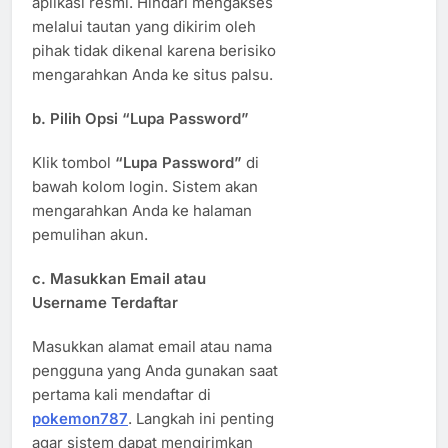
aplikasi resmi. Hindari mengakses
melalui tautan yang dikirim oleh
pihak tidak dikenal karena berisiko
mengarahkan Anda ke situs palsu.
b. Pilih Opsi “Lupa Password”
Klik tombol
“Lupa Password”
di
bawah kolom login. Sistem akan
mengarahkan Anda ke halaman
pemulihan akun.
c. Masukkan Email atau
Username Terdaftar
Masukkan alamat email atau nama
pengguna yang Anda gunakan saat
pertama kali mendaftar di
pokemon787
. Langkah ini penting
agar sistem dapat mengirimkan