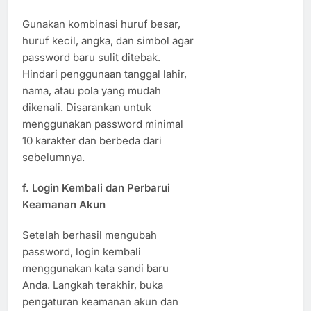
Gunakan kombinasi huruf besar,
huruf kecil, angka, dan simbol agar
password baru sulit ditebak.
Hindari penggunaan tanggal lahir,
nama, atau pola yang mudah
dikenali. Disarankan untuk
menggunakan password minimal
10 karakter dan berbeda dari
sebelumnya.
f. Login Kembali dan Perbarui
Keamanan Akun
Setelah berhasil mengubah
password, login kembali
menggunakan kata sandi baru
Anda. Langkah terakhir, buka
pengaturan keamanan akun dan