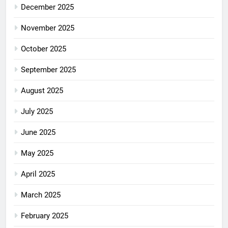
December 2025
November 2025
October 2025
September 2025
August 2025
July 2025
June 2025
May 2025
April 2025
March 2025
February 2025