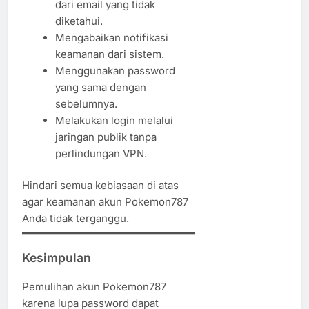
dari email yang tidak
diketahui.
Mengabaikan notifikasi
keamanan dari sistem.
Menggunakan password
yang sama dengan
sebelumnya.
Melakukan login melalui
jaringan publik tanpa
perlindungan VPN.
Hindari semua kebiasaan di atas
agar keamanan akun Pokemon787
Anda tidak terganggu.
Kesimpulan
Pemulihan akun Pokemon787
karena lupa password dapat