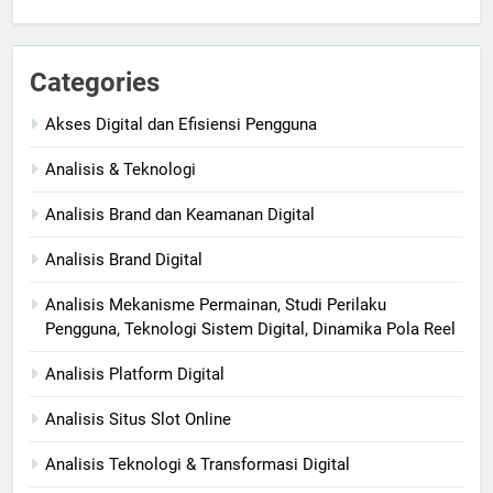
Categories
Akses Digital dan Efisiensi Pengguna
Analisis & Teknologi
Analisis Brand dan Keamanan Digital
Analisis Brand Digital
Analisis Mekanisme Permainan, Studi Perilaku
Pengguna, Teknologi Sistem Digital, Dinamika Pola Reel
Analisis Platform Digital
Analisis Situs Slot Online
Analisis Teknologi & Transformasi Digital