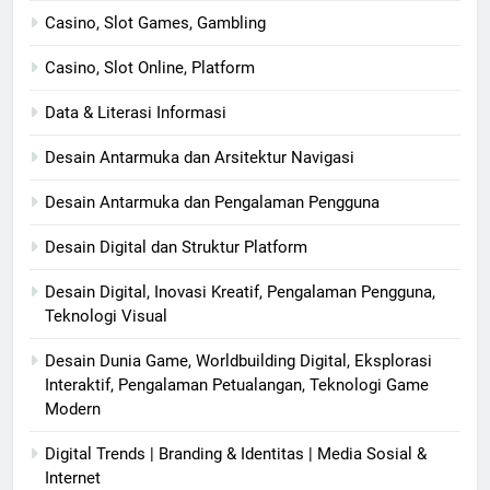
Casino, Slot Games, Gambling
Casino, Slot Online, Platform
Data & Literasi Informasi
Desain Antarmuka dan Arsitektur Navigasi
Desain Antarmuka dan Pengalaman Pengguna
Desain Digital dan Struktur Platform
Desain Digital, Inovasi Kreatif, Pengalaman Pengguna,
Teknologi Visual
Desain Dunia Game, Worldbuilding Digital, Eksplorasi
Interaktif, Pengalaman Petualangan, Teknologi Game
Modern
Digital Trends | Branding & Identitas | Media Sosial &
Internet