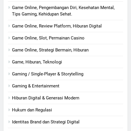
Game Online, Pengembangan Diri, Kesehatan Mental,
Tips Gaming, Kehidupan Sehat.
Game Online, Review Platform, Hiburan Digital
Game Online, Slot, Permainan Casino
Game Online, Strategi Bermain, Hiburan
Game, Hiburan, Teknologi
Gaming / Single-Player & Storytelling
Gaming & Entertainment
Hiburan Digital & Generasi Modern
Hukum dan Regulasi
Identitas Brand dan Strategi Digital