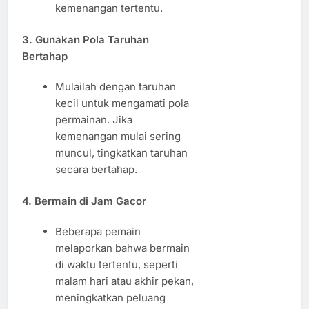
kemenangan tertentu.
3. Gunakan Pola Taruhan
Bertahap
Mulailah dengan taruhan
kecil untuk mengamati pola
permainan. Jika
kemenangan mulai sering
muncul, tingkatkan taruhan
secara bertahap.
4. Bermain di Jam Gacor
Beberapa pemain
melaporkan bahwa bermain
di waktu tertentu, seperti
malam hari atau akhir pekan,
meningkatkan peluang