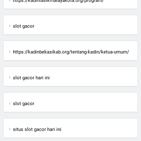
https://kadintasikmalayakota.org/program/
slot gacor
https://kadinbekasikab.org/tentang-kadin/ketua-umum/
slot gacor hari ini
slot gacor
situs slot gacor hari ini