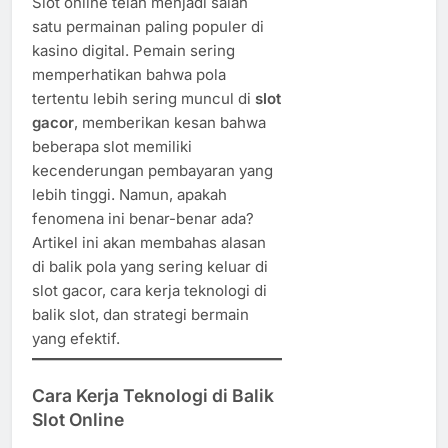
Slot online telah menjadi salah
satu permainan paling populer di
kasino digital. Pemain sering
memperhatikan bahwa pola
tertentu lebih sering muncul di
slot
gacor
, memberikan kesan bahwa
beberapa slot memiliki
kecenderungan pembayaran yang
lebih tinggi. Namun, apakah
fenomena ini benar-benar ada?
Artikel ini akan membahas alasan
di balik pola yang sering keluar di
slot gacor, cara kerja teknologi di
balik slot, dan strategi bermain
yang efektif.
Cara Kerja Teknologi di Balik
Slot Online