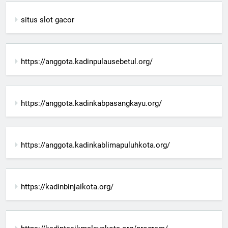
situs slot gacor
https://anggota.kadinpulausebetul.org/
https://anggota.kadinkabpasangkayu.org/
https://anggota.kadinkablimapuluhkota.org/
https://kadinbinjaikota.org/