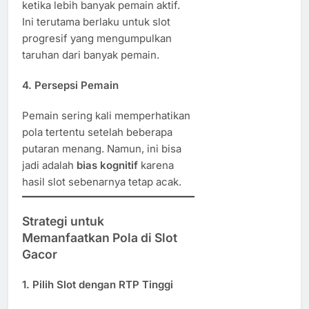
ketika lebih banyak pemain aktif.
Ini terutama berlaku untuk slot
progresif yang mengumpulkan
taruhan dari banyak pemain.
4. Persepsi Pemain
Pemain sering kali memperhatikan
pola tertentu setelah beberapa
putaran menang. Namun, ini bisa
jadi adalah
bias kognitif
karena
hasil slot sebenarnya tetap acak.
Strategi untuk
Memanfaatkan Pola di Slot
Gacor
1. Pilih Slot dengan RTP Tinggi