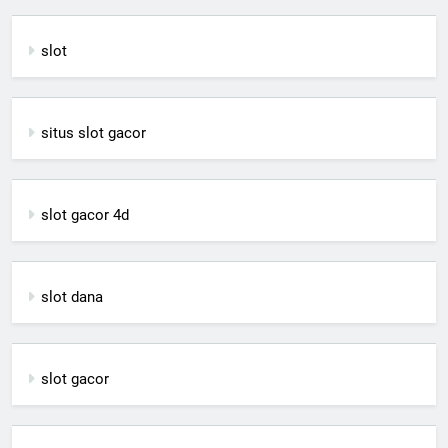
slot
situs slot gacor
slot gacor 4d
slot dana
slot gacor