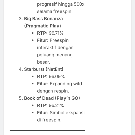
progresif hingga 500x
selama freespin.
Big Bass Bonanza
(Pragmatic Play)
RTP:
96.71%
Fitur:
Freespin
interaktif dengan
peluang menang
besar.
Starburst (NetEnt)
RTP:
96.09%
Fitur:
Expanding wild
dengan respin.
Book of Dead (Play’n GO)
RTP:
96.21%
Fitur:
Simbol ekspansi
di freespin.